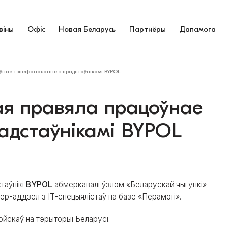
віны
Офіс
Новая Беларусь
Партнёры
Дапамога
ўнае тэлефанаванне з прадстаўнікамі BYPOL
ая правяла працоўнае
адстаўнікамі BYPOL
таўнікі
BYPOL
абмеркавалі ўзлом «Беларускай чыгункі»
ер-аддзел з IT-спецыялістаў на базе «Перамогі».
йскаў на тэрыторыі Беларусі.