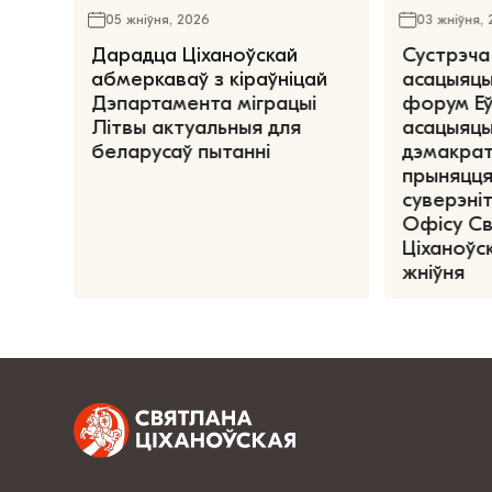
05 жніўня, 2026
03 жніўня,
Дарадца Ціханоўскай
Сустрэча
абмеркаваў з кіраўніцай
асацыяцы
Дэпартамента міграцыі
форум Е
Літвы актуальныя для
асацыяцы
беларусаў пытанні
дэмакрат
прыняцця
суверэніт
Офісу С
Ціханоўск
жніўня