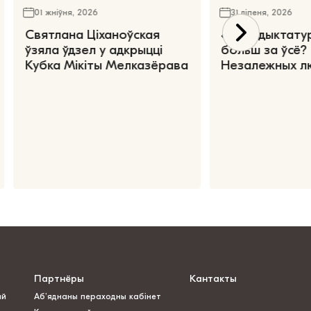
01 жніўня, 2026
31 ліпеня, 2026
Святлана Ціханоўская
«Чаго дыктату
ўзяла ўдзел у адкрыцці
больш за ўсё?
Кубка Мікіты Мелказёрава
Незалежных л
Партнёры
Кантакты
ай
Аб’яднаны пераходны кабінет