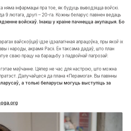
а няма інфармацыі пра тое, як будуць выводзіцца войскі.
да 9 лютага, другі – 20-га. Кожны беларус павінен ведаць
ядзенне войскаў. Інакш у краіне пачнецца акупацыя. Бо
рагах вайскоўцаў ідзе ідэалагічная апрацоўка, пры якой іх
вы і народы, акрамя Расіі. Ён таксама дадаў, што план
туе сваю працу на барацьбу з падвойнай пагрозай:
а гэтае маўчанне. Цяпер не час для настрою, што можна
 пратэст. Далучайцеся да плана «Перамога». Вы павінны
беларусаў, а толькі беларусы могуць выступіць за
moga.org