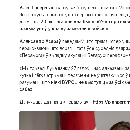
Алег Талерчык
сказаў: «З боку нелегітымнага Мінск
Яны кажуць толькі тое, што першы этап працягнецца 
дату, што
20 лютага павінна быць аб'ява пра выв
рэжым увёў у краіну замежныя войскі».
Аляксандр Азараў
паведаміў, што прама цяпер у шэ
пераконваюць што ворагі – гэта ўсе суседнія дзяржа
«Перамога» ў выпадку акупацыі Беларусі перафарма
«Мы трывалі Лукашэнку 27 гадоў, і час адказваць з
хутка і лёгка атрымаць перамены, не ўцягваючыся ў
разумець, што
ніякі BYPOL не выступіць за ўсіх 
сябе».
Далучыцца да плана «Перамога» –
https://planpera