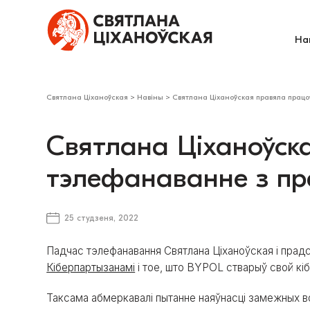
На
Святлана Ціханоўская
>
Навіны
>
Святлана Ціханоўская правяла працо
Святлана Ціханоўск
тэлефанаванне з пр
25 студзеня, 2022
Падчас тэлефанавання Святлана Ціханоўская і прадс
Кіберпартызанамі
і тое, што BYPOL стварыў свой кіб
Таксама абмеркавалі пытанне наяўнасці замежных во