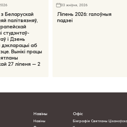
 2026
03 жніўня, 2026
 з Беларускай
Ліпень 2026: галоўныя
яй палітвязняў,
падзеі
ўрапейскай
і студэнтаў-
аў і Дзень
 дэкларацыі аб
эце. Вынікі працы
вятланы
ай 27 ліпеня – 2
Навіны
Офіс
Навіны
Біяграфія Святланы Ціханоўск