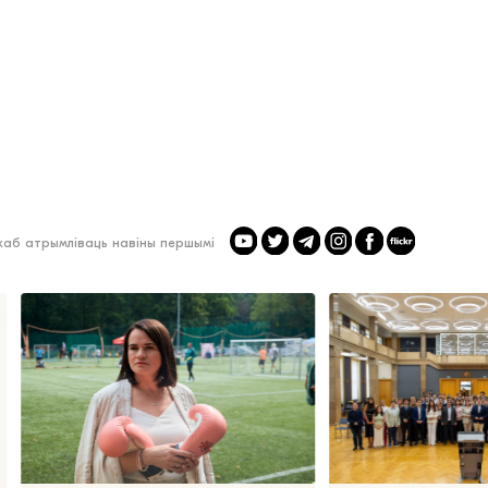
 каб атрымліваць навіны першымі