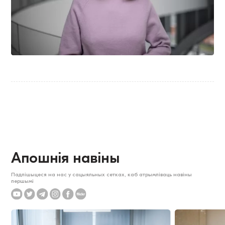
Апошнія навіны
Падпішыцеся на нас у сацыяльных сетках, каб атрымліваць навіны
першымі