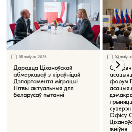
05 жніўня, 2026
03 жніўня
Дарадца Ціханоўскай
Сустрэч
абмеркаваў з кіраўніцай
асацыяц
Дэпартамента міграцыі
форум Е
Літвы актуальныя для
асацыяц
беларусаў пытанні
дэмакра
прыняцц
суверэні
Офісу 
Ціханоўс
жніўня