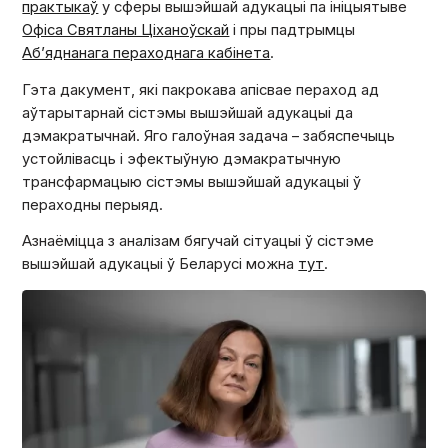
практыкаў
у сферы вышэйшай адукацыі па ініцыятыве
Офіса Святланы Ціханоўскай
і пры падтрымцы
Аб’яднанага пераходнага кабінета
.
Гэта дакумент, які пакрокава апісвае пераход ад
аўтарытарнай сістэмы вышэйшай адукацыі да
дэмакратычнай. Яго галоўная задача – забяспечыць
устойлівасць і эфектыўную дэмакратычную
трансфармацыю сістэмы вышэйшай адукацыі ў
пераходны перыяд.
Азнаёміцца з аналізам бягучай сітуацыі ў сістэме
вышэйшай адукацыі ў Беларусі можна
тут
.