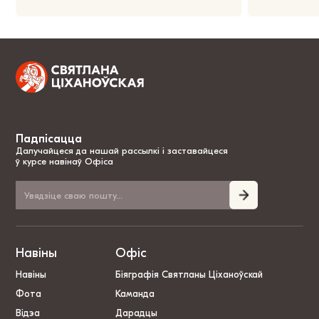
Падпісацца
Далучайцеся да нашай рассылкі і заставайцеся
ў курсе навінаў Офіса
Навіны
Офіс
Навіны
Біяграфія Святланы Ціханоўскай
Фота
Каманда
Відэа
Дарадцы