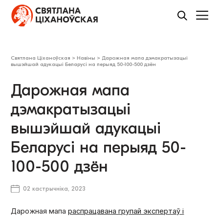
Святлана Ціханоўская
>
Навіны
>
Дарожная мапа дэмакратызацыі
вышэйшай адукацыі Беларусі на перыяд 50-100-500 дзён
Дарожная мапа
дэмакратызацыі
вышэйшай адукацыі
Беларусі на перыяд 50-
100-500 дзён
02 кастрычніка, 2023
Дарожная мапа
распрацавана групай экспертаў і