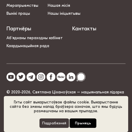
Мерапрыемствы
Нашая місія
Вынікі працы
Нашы ініцыятывы
Партнёры
Кантакты
Аб’яднаны пераходны кабінет
Каардынацыйная рада
© 2020-2026, Святлана Ціханоўская – нацыянальная лідарка
Беларусі
Гэты сайт выкарыстоўвае файлы cookie. Выкарыстанне
сайта без змены налад браўзера азначае, што яны будуць
размешчаны на вашым прыладзе.
Палітыка cookie
GDPR
Карта сайта
Падрабязней
Прыняць