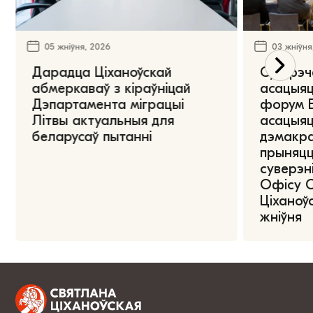
05 жніўня, 2026
03 жніўня
Дарадца Ціханоўскай
Сустрэч
абмеркаваў з кіраўніцай
асацыяц
Дэпартамента міграцыі
форум Е
Літвы актуальныя для
асацыяц
беларусаў пытанні
дэмакра
прыняцц
суверэні
Офісу 
Ціханоўс
жніўня