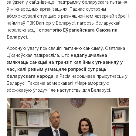
за ўдзел у сайд-івэнце і падтрымку беларускага пытання
ў міжнародных арганізацыях. Падчас сустрэчы
абмяркоўвалі сітуацыю з размяшчэннем ядзернай зброі і
наймітаў ПВК Вагнер у Беларусі, пагрозы беларускай
незалежнасці і
стратэгію Еўрапейскага Саюза па
Беларусі.
Асобную ўвагу прысвяцілі пытанню санкцыяў. Святлана
Ціханоўская падкрэсліла, што
недапушчальна
змякчаць санкцыі на транзіт калійных угнаенняў у
час, калі рэжым узмацняе рэпрэсіі супраць
беларускага народа,
а Расія нарошчвае прысутнасць у
Беларусі. Таксама абмеркавалі «Чарнаморскую
збожжавую ўгоду» і яе наступствы для Беларусі.