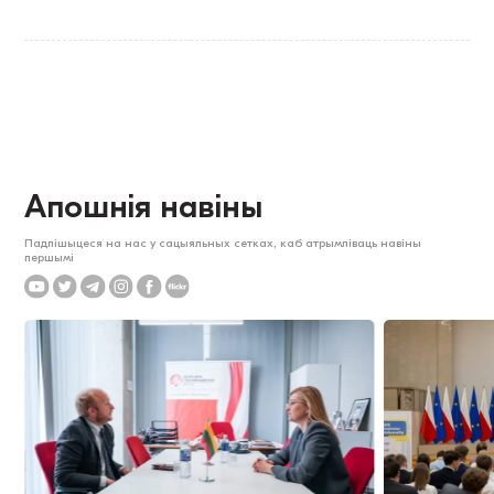
Апошнія навіны
Падпішыцеся на нас у сацыяльных сетках, каб атрымліваць навіны
першымі