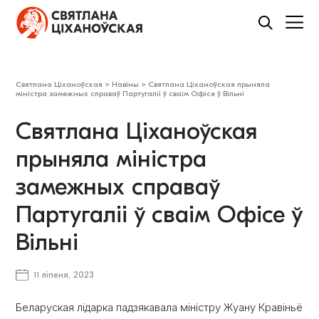
Святлана Ціханоўская
>
Навіны
>
Святлана Ціханоўская прыняла
міністра замежных справаў Партугаліі ў сваім Офісе ў Вільні
Святлана Ціханоўская
прыняла міністра
замежных справаў
Партугаліі ў сваім Офісе ў
Вільні
11 ліпеня, 2023
Беларуская лідарка падзякавала міністру Жуану Кравіньё