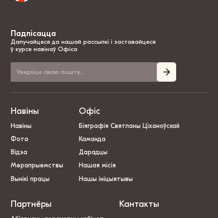
Падпісацца
Далучайцеся да нашай рассылкі і заставайцеся
ў курсе навінаў Офіса
Навіны
Офіс
Навіны
Біяграфія Святланы Ціханоўскай
Фота
Каманда
Відэа
Дарадцы
Мерапрыемствы
Нашая місія
Вынікі працы
Нашы ініцыятывы
Партнёры
Кантакты