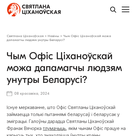
Святлана Ціханоўская
>
Навіны
>
Чым Офіс Ціханоўскай можа
дапамагчы людзям унутры Беларусі?
Чым Офіс Ціханоўскай
можа дапамагчы людзям
унутры Беларусі?
08 красавіка, 2024
Існуе меркаванне, што Офіс Святланы Ціханоўскай
займаецца толькі пытаннямі беларусаў і беларусак у
эміграцыі. Галоўны дарадца Святланы Ціханоўскай
Франак Вячорка
тлумачыць
, якім чынам Офіс працуе на
карысць тых, хто знаходзіцца ўнутры краіны.