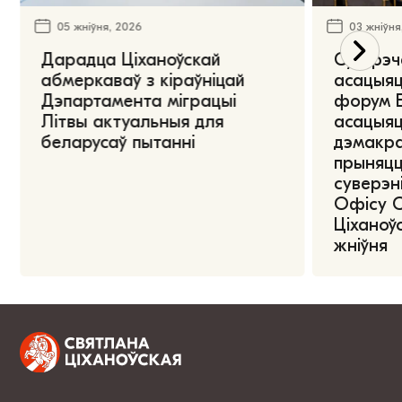
05 жніўня, 2026
03 жніўня
Дарадца Ціханоўскай
Сустрэч
абмеркаваў з кіраўніцай
асацыяц
Дэпартамента міграцыі
форум Е
Літвы актуальныя для
асацыяц
беларусаў пытанні
дэмакра
прыняцц
суверэні
Офісу 
Ціханоўс
жніўня