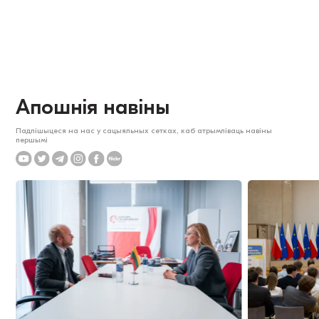
Апошнія навіны
Падпішыцеся на нас у сацыяльных сетках, каб атрымліваць навіны
першымі