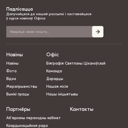
Падпісацца
Далучайцеся да нашай рассылкі і заставайцеся
ў курсе навінаў Офіса
Навіны
Офіс
Навіны
Біяграфія Святланы Ціханоўскай
Фота
Каманда
Відэа
Дарадцы
Мерапрыемствы
Нашая місія
Вынікі працы
Нашы ініцыятывы
Партнёры
Кантакты
Аб’яднаны пераходны кабінет
Каардынацыйная рада