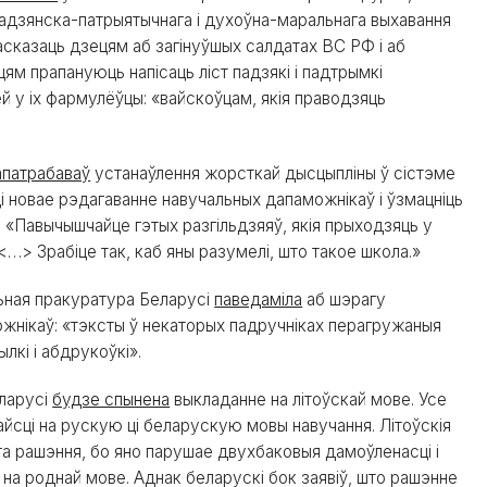
адзянска-патрыятычнага і духоўна-маральнага выхавання
асказаць дзецям аб загінуўшых салдатах ВС РФ і аб
цям прапануюць напісаць ліст падзякі і падтрымкі
ей у іх фармулёўцы: «вайскоўцам, якія праводзяць
апатрабаваў
устанаўлення жорсткай дысцыпліны ў сістэме
сці новае рэдагаванне навучальных дапаможнікаў і ўзмацніць
 «Павычышчайце гэтых разгільдзяяў, якія прыходзяць у
 <…> Зрабіце так, каб яны разумелі, што такое школа.»
ьная пракуратура Беларусі
паведаміла
аб шэрагу
жнікаў: «тэксты ў некаторых падручніках перагружаныя
лкі і абдрукоўкі».
еларусі
будзе спынена
выкладанне на літоўскай мове. Усе
йсці на рускую ці беларускую мовы навучання. Літоўскія
га рашэння, бо яно парушае двухбаковыя дамоўленасці і
 на роднай мове. Аднак беларускі бок заявіў, што рашэнне