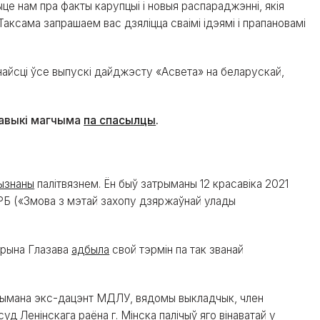
шыце нам пра факты карупцыі і новыя распараджэнні, якія
аксама запрашаем вас дзяліцца сваімі ідэямі і прапановамі
найсці ўсе выпускі дайджэсту «Асвета» на беларускай,
навыкі магчыма
па спасылцы
.
ызнаны
палітвязнем. Ён быў затрыманы 12 красавіка 2021
К РБ («Змова з мэтай захопу дзяржаўнай улады
Марына Глазава
адбыла
свой тэрмін па так званай
рымана экс-дацэнт МДЛУ, вядомы выкладчык, член
д Ленінскага раёна г. Мінска палічыў яго вінаватай у