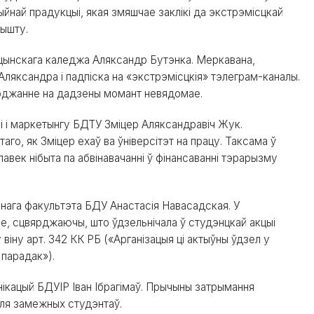
ыйнай прадукцыі, якая змяшчае заклікі да экстрэмісцкай
рышту.
цынскага каледжа Аляксандр Бутэнка. Меркавана,
Аляксандра і падпіска на «экстрэмісцкія» тэлеграм-каналы.
оджанне на дадзены момант невядомае.
 і маркетынгу БДТУ Зміцер Аляксандравіч Жук.
го, як Зміцер ехаў ва ўніверсітэт на працу. Таксама ў
авек нібыта па абвінавачанні ў фінансаванні тэрарызму
чнага факультэта БДУ Анастасія Навасадская. У
е, сцвярджаючы, што ўдзельнічала ў студэнцкай акцыі
 віну арт. 342 КК РБ («Арганізацыя ці актыўны ўдзел у
 парадак»).
ікацый БДУІР Іван Ібрагімаў. Прычыны затрымання
 для замежных студэнтаў.