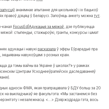
т
запусціў
ананімнае апытанне для школьнікаў і іх бацькоў
х правоў дзіцяці ў Беларусі. Запоўніць анкету можна
тут
.
м-канал
FocusEd|Адукацыя за мяжой
, дзе публікуецца
 мяжой: стыпендыі, стажыроўкі, гранты, конкурсы і шмат
нях адукацыі і навукі
расказала
ў эфіры Еўрарадыё пра
 ініцыяваны навукоўцамі з розных краін.
цца да тэмы вайны ва Украіне ў школах?» у рамках
Гісенскім Цэнтрам Усходнееўрапейскіх даследаванняў
анія).
дных адносін ФМА, якая прапрацавала ў БДУ больш за 20
іск на выкладчыкаў яе факультэта: «Мы застанемся без
верэнітэту і незалежнасці. <…> Дзяржздрада гэта, вось