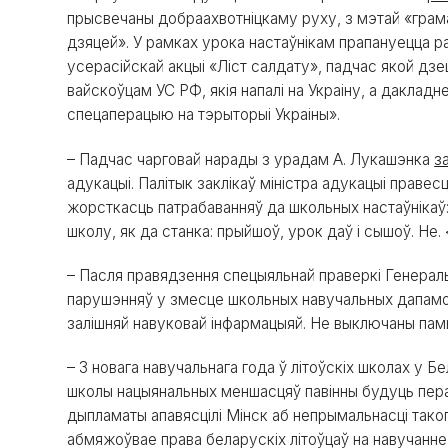
прысвечаны добраахвотніцкаму руху, з мэтай «грам
дзяцей». У рамках урока настаўнікам прапануецца р
усерасійскай акцыі «Ліст салдату», падчас якой дзе
вайскоўцам УС РФ, якія напалі на Украіну, а дакладн
спецаперацыю на тэрыторыі Украіны».
– Падчас чарговай нарады з урадам А. Лукашэнка
з
адукацыі. Палітык заклікаў міністра адукацыі праве
жорсткасць патрабаванняў да школьных настаўнікаў:
школу, як да станка: прыйшоў, урок даў і сышоў. Не.
– Пасля правядзення спецыяльнай праверкі Генерал
парушэнняў у змесце школьных навучальных дапамо
залішняй навуковай інфармацыяй. Не выключаны памы
– З новага навучальнага года ў літоўскіх школах у Б
школы нацыянальных меншасцяў павінны будуць пера
дыпламаты апавясцілі Мінск аб непрымальнасці тако
абмяжоўвае права беларускіх літоўцаў на навучанне