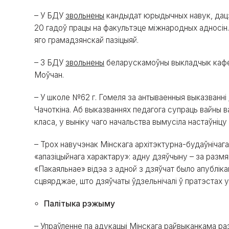
– У БДУ
звольнены
кандыдат юрыдычных навук, дацэн
20 гадоў працы на факультэце міжнародных адносін
яго грамадзянскай пазіцыяй.
– З БДУ
звольнены
беларускамоўны выкладчык кафедр
Моўчан.
– У школе №62 г. Гомеля за антываенныя выказванні
Чачоткіна. Аб выказваннях педагога супраць вайны в
класа, у выніку чаго начальства вымусіла настаўніцу
– Трох навучэнак Мінскага архітэктурна-будаўніча
«апазіцыйнага характару»: адну дзяўчыну
–
за размя
«Пакаяльнае» відэа з адной з дзяўчат было апубліка
сцвярджае, што дзяўчаты ўдзельнічалі ў пратэстах у
Палітыка рэжыму
– Упраўленне па адукацыі Мінскага райвыканкама
ра