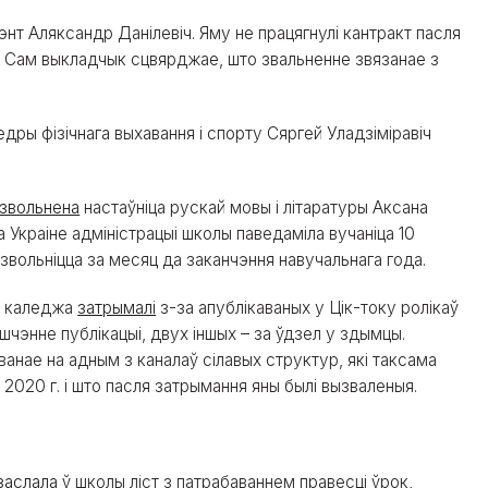
т Аляксандр Данілевіч. Яму не працягнулі кантракт пасля
. Сам выкладчык сцвярджае, што звальненне звязанае з
ы фізічнага выхавання і спорту Сяргей Уладзіміравіч
звольнена
настаўніца рускай мовы і літаратуры Аксана
а Украіне адміністрацыі школы паведаміла вучаніца 10
 звольніцца за месяц да заканчэння навучальнага года.
га каледжа
затрымалі
з-за апублікаваных у Цік-току ролікаў
шчэнне публікацыі, двух іншых
–
за ўдзел у здымцы.
ванае на адным з каналаў сілавых структур, які таксама
 2020 г. і што пасля затрымання яны былі вызваленыя.
заслала
ў школы ліст з патрабаваннем правесці ўрок,