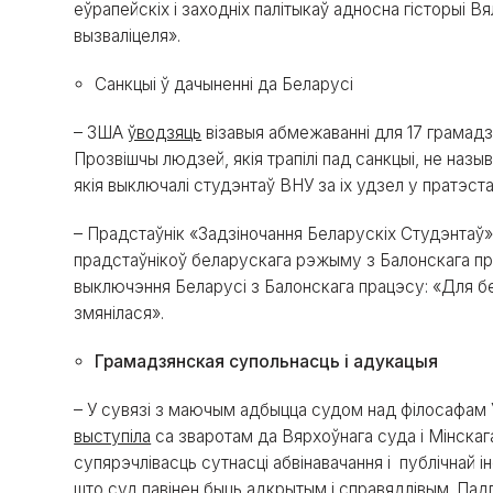
еўрапейскіх і заходніх палітыкаў адносна гісторыі В
вызваліцеля».
Санкцыі ў дачыненні да Беларусі
– ЗША
ўводзяць
візавыя абмежаванні для 17 грамадз
Прозвішчы людзей, якія трапілі пад санкцыі, не назыв
якія выключалі студэнтаў ВНУ за іх удзел у пратэста
– Прадстаўнік «Задзіночання Беларускіх Студэнтаў
прадстаўнікоў беларускага рэжыму з Балонскага пра
выключэння Беларусі з Балонскага працэсу: «Для бе
змянілася».
Грамадзянская супольнасць і адукацыя
– У сувязі з маючым адбыцца судом над філосафам 
выступіла
са зваротам да Вярхоўнага суда і Мінскаг
супярэчлівасць сутнасці абвінавачання і публічнай і
што суд павінен быць адкрытым і справядлівым. Па