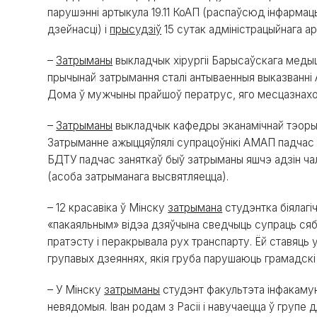
парушэнні артыкула 19.11 КоАП (распаўсюд інфармац
дзейнасці) і
прысудзіў
15 сутак адміністрацыйнага а
–
Затрыманы
выкладчык хірургіі Барысаўскага меды
прычынай затрымання сталі антываенныя выказванні 
Дома ў мужчыны прайшоў ператрус, яго месцазнах
–
Затрыманы
выкладчык кафедры эканамічнай тэорыі
Затрыманне ажыццяўлялі супрацоўнікі АМАП падчас та
БДТУ падчас заняткаў быў затрыманы яшчэ адзін чал
(асоба затрыманага высвятляецца).
– 12 красавіка ў Мінску
затрымана
студэнтка біялагі
«пакаяльным» відэа дзяўчына сведчыць супраць сяб
пратэсту і перакрывала рух транспарту. Ёй ставяць у
групавых дзеяннях, якія груба парушаюць грамадскі
– У Мінску
затрыманы
студэнт факультэта інфакамун
невядомыя. Іван родам з Расіі і навучаецца ў групе