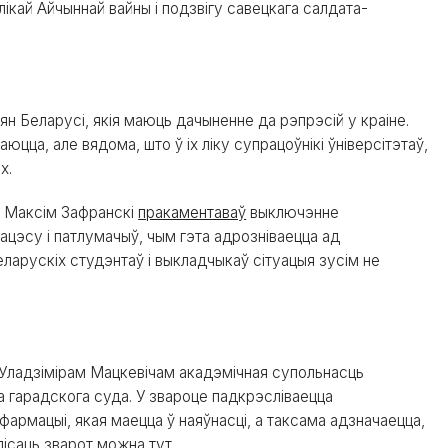
ялікай Айчыннай вайны і подзвігу савецкага салдата-
ян Беларусі, якія маюць дачыненне да рэпрэсій у краіне.
аюцца, але вядома, што ў іх ліку супрацоўнікі ўніверсітэтаў,
х.
» Максім Зафранскі
пракаментаваў
выключэнне
цэсу і патлумачыў, чым гэта адрозніваецца ад
ларускіх студэнтаў і выкладчыкаў сітуацыя зусім не
Уладзімірам Мацкевічам акадэмічная супольнасць
а гарадскога суда. У звароце падкрэсліваецца
нфармацыі, якая маецца ў наяўнасці, а таксама адзначаецца,
дпісаць зварот можна
тут.