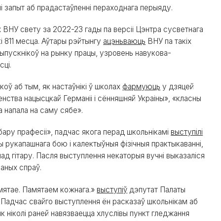
лі запыт аб прадастаўленні пераходнага перыяду.
 ВНУ свету за 2022-23 гады па версіі Цэнтра сусветнага
і 811 месца. Аўтары рэйтынгу
ацэньваюць
ВНУ па такіх
выпускнікоў на рынку працы, узровень навукова-
ці.
оў аб тым, як настаўнікі ў школах
фармуюць
у дзяцей
нства нацысцкай Германіі і сённяшняй Украіны», «класны
на напала на саму сябе».
ару прафесіі», падчас якога перад школьнікамі
выступілі
 рукапашнага бою і калектыўныя фізічныя практыкаванні,
пад гітару. Пасля выступлення некаторыя вучні выказаліся
аных спраў.
амятае. Памятаем кожнага.»
выступіў
дэпутат Палаты
. Падчас свайго выступлення ён расказаў школьнікам аб
«як ніколі раней навязваецца хлуслівы пункт гледжання