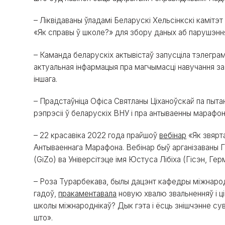
– Ліквідаваны ўладамі Беларускі Хельсінкскі камітэ
«Як справы ў школе?» для збору даных аб парушэння
– Каманда беларускіх актывістаў запусціла тэлегра
актуальная інфармацыя пра магчымасці навучання за
іншага.
– Прадстаўніца Офіса Святланы Ціханоўскай па пытан
рэпрэсіі ў беларускіх ВНУ і пра антываенны марафон,
– 22 красавіка 2022 года прайшоў
вебінар
«Як звярта
Антываеннага Марафона. Вебінар быў арганізаваны 
(GiZo) ва Універсітэце імя Юстуса Лібіха (Гісэн, Герм
– Роза Турарбекава, былы дацэнт кафедры міжнаро
гадоў,
пракаментавала
новую хвалю звальненняў і ц
школы міжнароднікаў? Дык гэта і ёсць знішчэнне су
што».