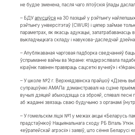
не будзе зменена, пасля чаго літоўскія ўлады дасла
– БДУ
апусціўся
на 30 пазіцый у рэйтынгу найлепшых
рэйтынгу універсітэтаў (CWUR) і цяпер займае тольк
параметрах, як якасць адукацыі, запатрабаванасць 
выкладчыцкага складу і навукова-даследчай дзейнас
– Апублікаваная чарговая падборка сведчанняў бацьк
ўспрыманне вайны ва Украіне: «падкрэслівала падабе
кіраўнік павінен правяраць сацсеткі вучняў» і «Украі
– У школе №2 г. Верхнядзвінска прайшоў «Дзень выб
супрацоўнікі АМАПа: дэманстравалі на сцэне прыёмы
вучылі дзяцей абыходзіцца са зброяй, спявалі песні 
аб жаданні звязаць сваю будучыню з органамі ўнутр
– У гомельскім ліцэі №1 у межах акцыі «Беларусь п
прадстаўнікоў Нацыянальнага сходу РБ Віталь Уткін
«еўрапейскай агрэсіі» і заявіў, што сёння Беларусі 