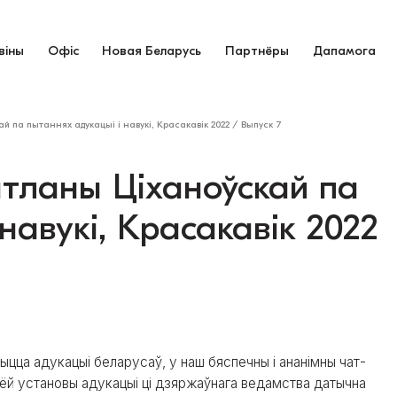
віны
Офіс
Новая Беларусь
Партнёры
Дапамога
 па пытаннях адукацыі і навукі, Красакавік 2022 / Выпуск 7
тланы Ціханоўскай па
навукі, Красакавік 2022
ыцца адукацыі беларусаў, у наш бяспечны і ананімны чат-
аёй установы адукацыі ці дзяржаўнага ведамства датычна