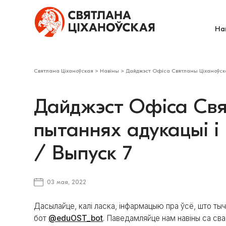
На
Святлана Ціханоўская
>
Навіны
>
Дайджэст Офіса Святланы Ціханоўскай
Дайджэст Офіса Свя
пытаннях адукацыі і 
/ Выпуск 7
03 мая, 2022
Дасылайце, калі ласка, інфармацыю пра ўсё, што тыч
бот
@eduOST_bot
. Паведамляйце нам навіны са св