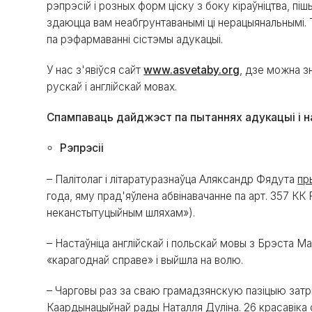
рэпрэсій і розных форм ціску з боку кіраўніцтва, пі
здаюцца вам неабгрунтаванымі ці нерацыянальнымі. Т
па рэфармаванні сістэмы адукацыі.
У нас з'явіўся сайт
www.asvetaby.org
, дзе можна з
рускай і англійскай мовах.
Спампаваць дайджэст па пытаннях адукацыі і 
Рэпрэсіі
– Палітолаг і літаратуразнаўца Аляксандр Фядута
пр
года, яму прад'яўлена абвінавачанне па арт. 357 К
неканстытуцыйным шляхам»).
– Настаўніца англійскай і польскай мовы з Брэста 
«карагоднай справе» і выйшла на волю.
– Чарговы раз за сваю грамадзянскую пазіцыю зат
Каардынацыйнай рады Наталля Дуліна. 26 красавіка су