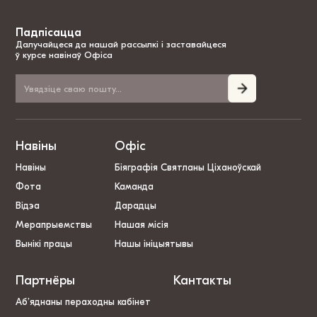
Падпісацца
Далучайцеся да нашай рассылкі і заставайцеся
ў курсе навінаў Офіса
Навіны
Офіс
Навіны
Біяграфія Святланы Ціханоўскай
Фота
Каманда
Відэа
Дарадцы
Мерапрыемствы
Нашая місія
Вынікі працы
Нашы ініцыятывы
Партнёры
Кантакты
Аб’яднаны пераходны кабінет