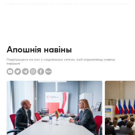
Апошнія навіны
Падпішыцеся на нас у сацыяльных сетках, каб атрымліваць навіны
першымі