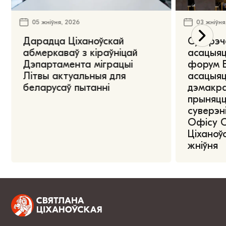
05 жніўня, 2026
03 жніўня
Дарадца Ціханоўскай
Сустрэч
абмеркаваў з кіраўніцай
асацыяц
Дэпартамента міграцыі
форум Е
Літвы актуальныя для
асацыяц
беларусаў пытанні
дэмакра
прыняцц
суверэні
Офісу 
Ціханоўс
жніўня