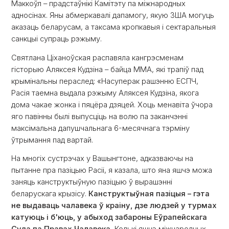
Маккоўл – прадстаўнікі Камітэту па міжнародных
адносінах. Яны абмеркавалі дапамогу, якую ЗША могуць
аказаць беларусам, а таксама кропкавыя і сектаральныя
санкцыі супраць рэжыму.
Святлана Ціханоўская распавяла кангрэсменам
гісторыю Аляксея Кудзіна – байца ММА, які трапіў пад
крымінальны пераслед: «Насуперак рашэнню ЕСПЧ,
Расія таемна выдала рэжыму Аляксея Кудзіна, якога
дома чакае жонка і пяцёра дзяцей. Хоць менавіта ўчора
яго павінны былі выпусціць на волю па заканчэнні
максімальна дапушчальнага 6-месячнага тэрміну
ўтрымання пад вартай.
На многіх сустрэчах у Вашынгтоне, адказваючы на
пытанне пра пазіцыю Расіі, я казала, што яна яшчэ можа
заняць канструктыўную пазіцыю ў вырашэнні
беларускага крызісу.
Канструктыўная пазіцыя – гэта
не выдаваць чалавека ў краіну, дзе людзей у турмах
катуюць і б'юць, у абыход забароны Еўрапейскага