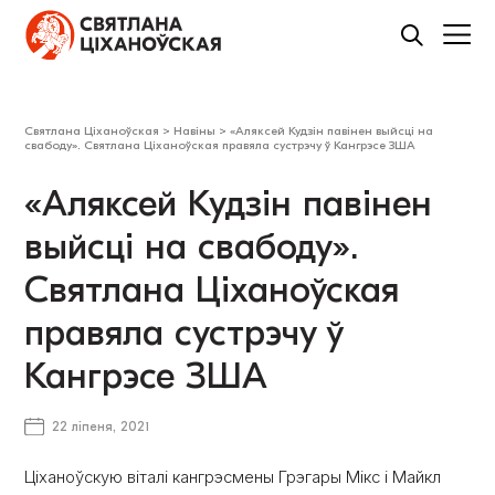
Святлана Ціханоўская
>
Навіны
>
«Аляксей Кудзін павінен выйсці на
свабоду». Святлана Ціханоўская правяла сустрэчу ў Кангрэсе ЗША
«Аляксей Кудзін павінен
выйсці на свабоду».
Святлана Ціханоўская
правяла сустрэчу ў
Кангрэсе ЗША
22 ліпеня, 2021
Ціханоўскую віталі кангрэсмены Грэгары Мікс і Майкл