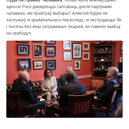
Суда па Правах Чалавека.
Колькі яшчэ міжнародных
адносін Расіі давядзецца сапсаваць дзеля падтрымкі
чалавека, які прайграў выбары? Аляксей Кудзін не
заслужыў ні крымінальнага пераследу, ні экстрадыцыі. Як
і тысячы без віны затрыманых людзей, ён павінен выйсці
на свабоду».