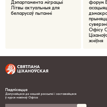
Дэпартамента міграцыі
форум Е
Літвы актуальныя для
асацыяц
беларусаў пытанні
дэмакра
прыняцц
суверэні
Офісу 
Ціханоўс
жніўня
Падпісацца
Далучайцеся да нашай рассылкі і заставайцеся
ў курсе навінаў Офіса