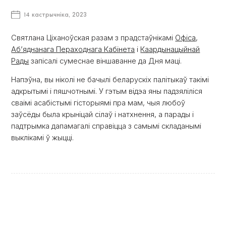
14 кастрычніка, 2023
Святлана Ціханоўская разам з прадстаўнікамі
Офіса
,
Аб’яднанага Пераходнага Кабінета
і
Каардынацыйнай
Рады
запісалі сумеснае віншаванне да Дня маці.
Напэўна, вы ніколі не бачылі беларускіх палітыкаў такімі
адкрытымі і пяшчотнымі. У гэтым відэа яны падзяліліся
сваімі асабістымі гісторыямі пра мам, чыя любоў
заўсёды была крыніцай сілаў і натхнення, а парады і
падтрымка дапамагалі справіцца з самымі складанымі
выклікамі ў жыцці.