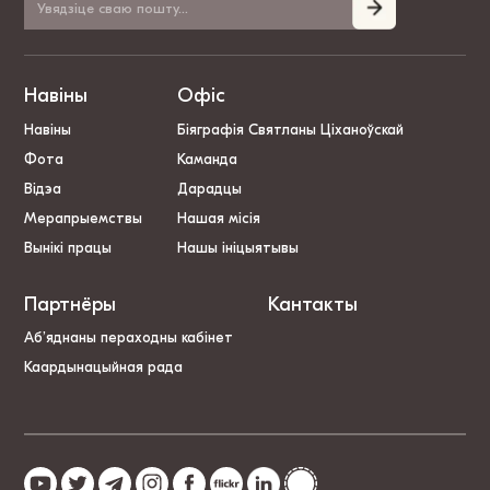
Навіны
Офіс
Навіны
Біяграфія Святланы Ціханоўскай
Фота
Каманда
Відэа
Дарадцы
Мерапрыемствы
Нашая місія
Вынікі працы
Нашы ініцыятывы
Партнёры
Кантакты
Аб’яднаны пераходны кабінет
Каардынацыйная рада