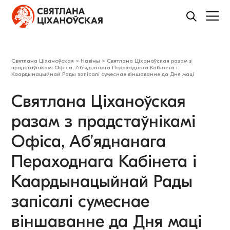
Святлана Ціханоўская
>
Навіны
>
Святлана Ціханоўская разам з
прадстаўнікамі Офіса, Аб’яднанага Пераходнага Кабінета і
Каардынацыйнай Рады запісалі сумеснае віншаванне да Дня маці
Святлана Ціханоўская
разам з прадстаўнікамі
Офіса, Аб’яднанага
Пераходнага Кабінета і
Каардынацыйнай Рады
запісалі сумеснае
віншаванне да Дня маці