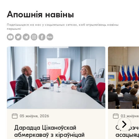
Апошнія навіны
Падпішыцеся на нас у сацыяльных сетках, каб атрымліваць навіны
першымі
05 жніўня, 2026
03 жніўня
Дарадца Ціханоўскай
Сустрэч
абмеркаваў з кіраўніцай
асацыяц