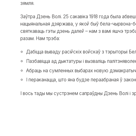
зямля.
Заўтра Дзень Волі. 25 сакавіка 1918 года была абв
нацыянальная дзяржава, у якой быў бела-чырвона-бе
святкаваць гэты дзень далей – нам з вамі яшчэ трэб
разам. Нам трэба:
Дабіцца вываду расійскіх войскаў з тэрыторыі Бе
Пазбавіцца ад дыктатуры і вызваліць палітзняволе
Абраць на сумленных выбарах новую дэмакратыч
І пераканацца, што яна будзе пераабраная ў закон
І вось тады мы сустрэнем сапраўдны Дзень Волі і з