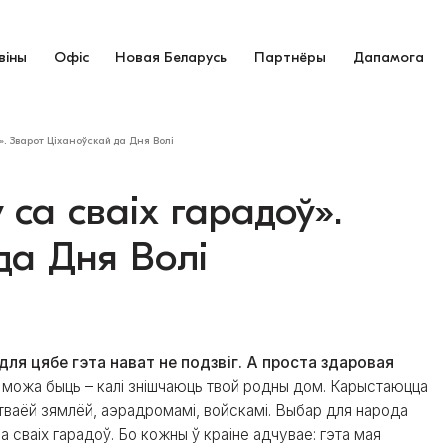
віны
Офіс
Новая Беларусь
Партнёры
Дапамога
. Зварот Ціханоўскай да Дня Волі
са сваіх гарадоў».
да Дня Волі
для цябе гэта нават не подзвіг. А проста здаровая
ня можа быць – калі знішчаюць твой родны дом. Карыстаюцца
 тваёй зямлёй, аэрадромамі, войскамі. Выбар для народа
а сваіх гарадоў. Бо кожны ў краіне адчувае: гэта мая