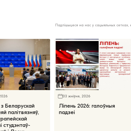
Падпішыцеся на нас у сацыяльных сетках,
 2026
03 жніўня, 2026
 з Беларускай
Ліпень 2026: галоўныя
яй палітвязняў,
падзеі
ўрапейскай
і студэнтаў-