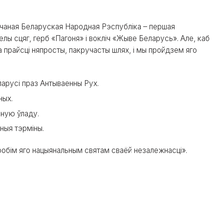
ешчаная Беларуская Народная Рэспубліка
– першая
лы сцяг, герб «Пагоня» і вокліч «Жыве Беларусь». Але, каб
а прайсці няпросты, пакручасты шлях, і мы пройдзем яго
ларусі праз Антываенны Рух.
ных.
ную ўладу.
ныя тэрміны.
робім яго нацыянальным святам сваёй незалежнасці».