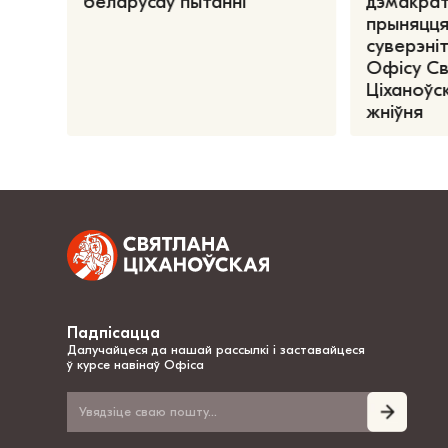
беларусаў пытанні
дэмакрат
прыняцця
суверэніт
Офісу С
Ціханоўск
жніўня
Падпісацца
Далучайцеся да нашай рассылкі і заставайцеся
ў курсе навінаў Офіса