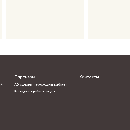
Партнёры
Кантакты
ай
Аб’яднаны пераходны кабінет
Каардынацыйная рада