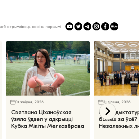
 каб атрымліваць навіны першымі
01 жніўня, 2026
31 ліпеня, 2026
Святлана Ціханоўская
«Чаго дыктату
ўзяла ўдзел у адкрыцці
больш за ўсё?
Кубка Мікіты Мелказёрава
Незалежных л