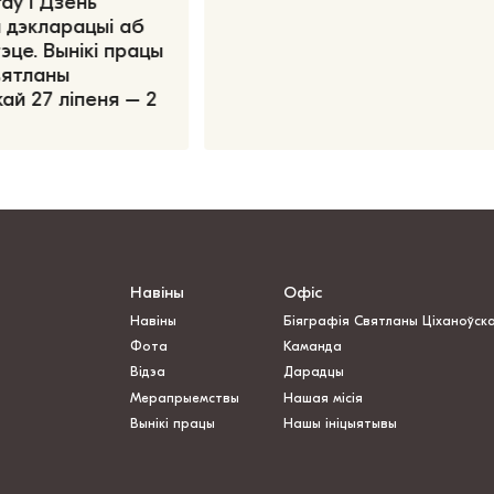
аў і Дзень
 дэкларацыі аб
эце. Вынікі працы
вятланы
ай 27 ліпеня – 2
Навіны
Офіс
Навіны
Біяграфія Святланы Ціханоўск
Фота
Каманда
Відэа
Дарадцы
Мерапрыемствы
Нашая місія
Вынікі працы
Нашы ініцыятывы