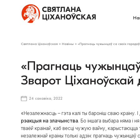
На
Святлана Ціханоўская
>
Навіны
>
«Прагнаць чужынцаў са сваіх гарадоў»
«Прагнаць чужынцаў 
Зварот Ціханоўскай 
24 сакавіка, 2022
«Незалежнасць – гэта калі ты бароніш сваю краіну. І
рэакцыя на злачынства
. Бо іншага выбара няма і 
тваёй краінай, каб весці чужую вайну, карыстаюцца
незалежнай краіны толькі адзін: прагнаць чужынцаў с