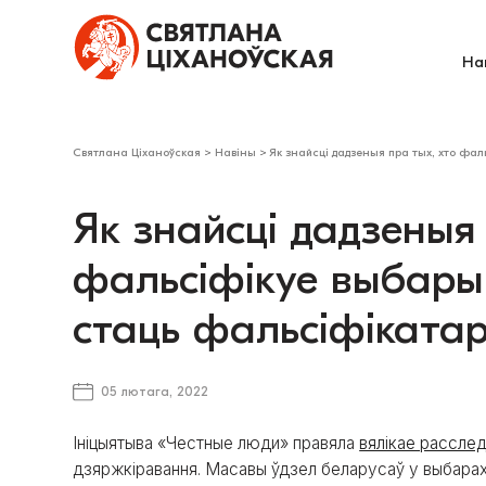
На
Святлана Ціханоўская
>
Навіны
>
Як знайсці дадзеныя пра тых, хто фал
Як знайсці дадзеныя 
фальсіфікуе выбары 
стаць фальсіфіката
05 лютага, 2022
Ініцыятыва «Честные люди» правяла
вялікае рассле
дзяржкіравання. Масавы ўдзел беларусаў у выбарах