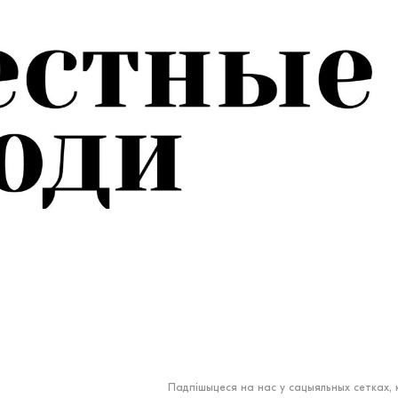
Падпішыцеся на нас у сацыяльных сетках,