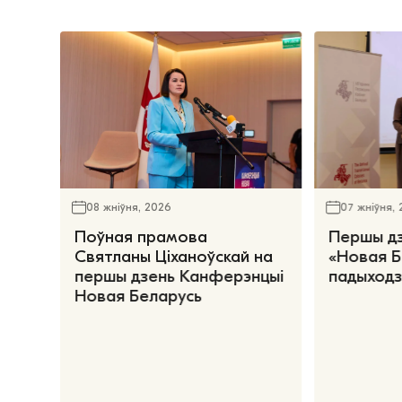
08 жніўня, 2026
07 жніўня,
Поўная прамова
Першы д
Святланы Ціханоўскай на
«Новая Б
першы дзень Канферэнцыі
падыходз
Новая Беларусь