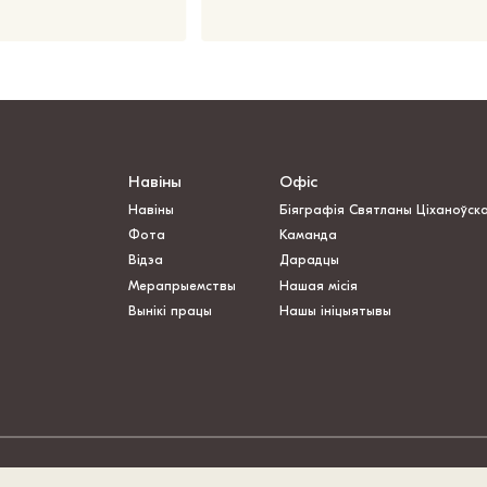
Навіны
Офіс
Навіны
Біяграфія Святланы Ціханоўск
Фота
Каманда
Відэа
Дарадцы
Мерапрыемствы
Нашая місія
Вынікі працы
Нашы ініцыятывы