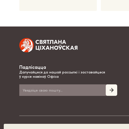
Падпісацца
Далучайцеся да нашай рассылкі і заставайцеся
ў курсе навінаў Офіса
© 2020-2026, Святлана Ціханоўская – нацыянальная лідарка Беларусі