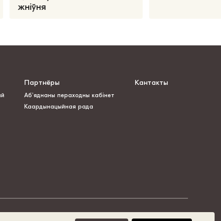
жніўня
Партнёры
Кантакты
ай
Аб’яднаны пераходны кабінет
Каардынацыйная рада