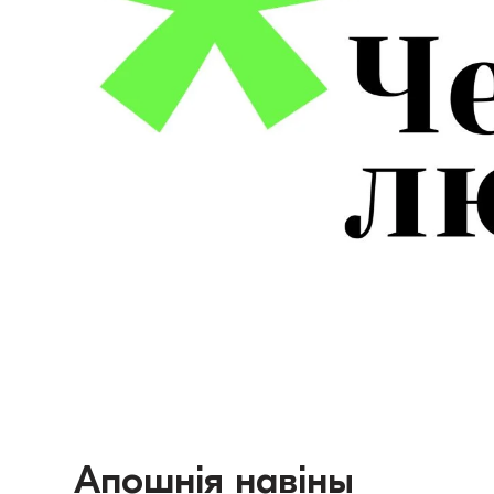
Апошнія навіны