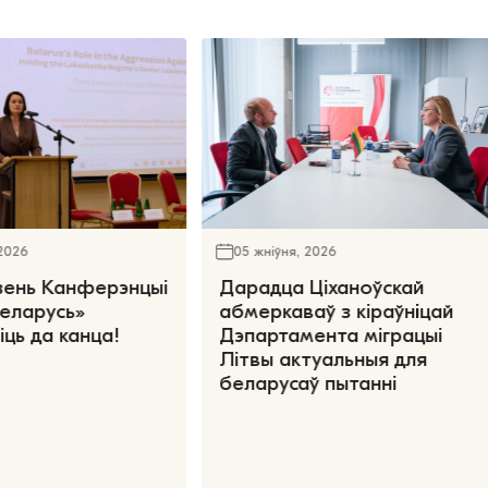
 2026
05 жніўня, 2026
зень Канферэнцыі
Дарадца Ціханоўскай
еларусь»
абмеркаваў з кіраўніцай
іць да канца!
Дэпартамента міграцыі
Літвы актуальныя для
беларусаў пытанні