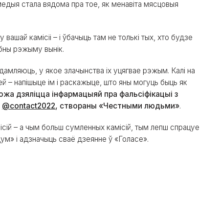
медыя стала вядома пра тое, як менавіта мясцовыя
вашай камісіі – і ўбачыць там не толькі тых, хто будзе
эбны рэжыму вынік.
едамляюць, у якое злачынства іх уцягвае рэжым. Калі на
 – напішыце ім і раскажыце, што яны могуць быць як
жа дзяліцца інфармацыяй пра фальсіфікацыі з
т
@contact2022
, створаны «Честными людьми»
.
сій – а чым больш сумленных камісій, тым лепш спрацуе
ум» і адзначыць сваё дзеянне ў «Голасе».