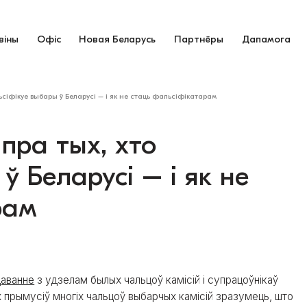
віны
Офіс
Новая Беларусь
Партнёры
Дапамога
ьсіфікуе выбары ў Беларусі – і як не стаць фальсіфікатарам
пра тых, хто
ў Беларусі – і як не
рам
даванне
з удзелам былых чальцоў камісій і супрацоўнікаў
 прымусіў многіх чальцоў выбарчых камісій зразумець, што