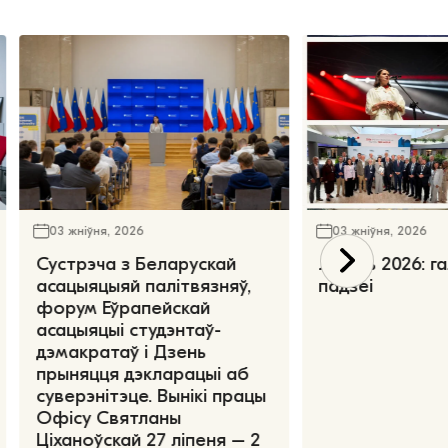
03 жніўня, 2026
03 жніўня, 2026
Сустрэча з Беларускай
Ліпень 2026: г
асацыяцыяй палітвязняў,
падзеі
форум Еўрапейскай
асацыяцыі студэнтаў-
дэмакратаў і Дзень
прыняцця дэкларацыі аб
суверэнітэце. Вынікі працы
Офісу Святланы
Ціханоўскай 27 ліпеня – 2