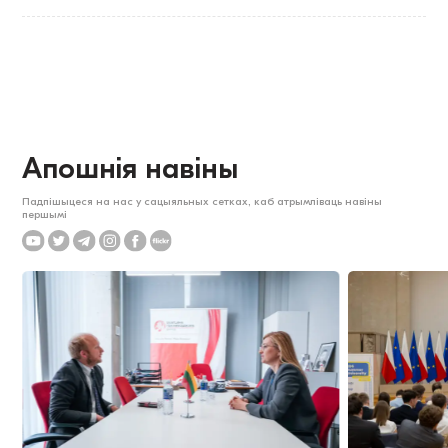
Апошнія навіны
Падпішыцеся на нас у сацыяльных сетках, каб атрымліваць навіны
першымі