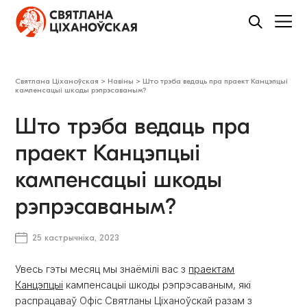
Святлана Ціханоўская
>
Навіны
>
Што трэба ведаць пра праект Канцэпцыі
кампенсацыі шкоды рэпрэсаваным?
Што трэба ведаць пра
праект Канцэпцыі
кампенсацыі шкоды
рэпрэсаваным?
25 кастрычніка, 2023
Увесь гэты месяц мы знаёмілі вас з
праектам
Канцэпцыі
кампенсацыі шкоды рэпрэсаваным, які
распрацаваў Офіс Святланы Ціханоўскай разам з