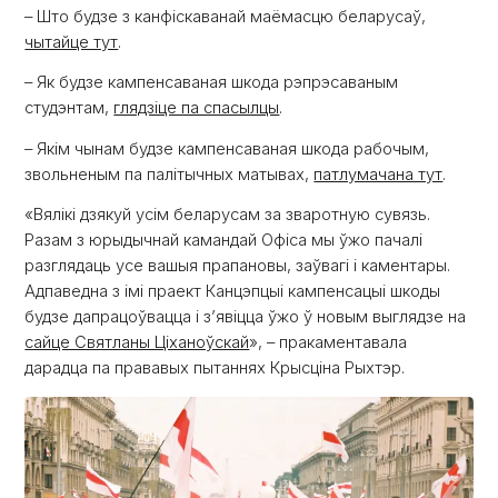
– Што будзе з канфіскаванай маёмасцю беларусаў,
чытайце тут
.
– Як будзе кампенсаваная шкода рэпрэсаваным
студэнтам,
глядзіце па спасылцы
.
– Якім чынам будзе кампенсаваная шкода рабочым,
звольненым па палітычных матывах,
патлумачана тут
.
«Вялікі дзякуй усім беларусам за зваротную сувязь.
Разам з юрыдычнай камандай Офіса мы ўжо пачалі
разглядаць усе вашыя прапановы, заўвагі і каментары.
Адпаведна з імі праект Канцэпцыі кампенсацыі шкоды
будзе дапрацоўвацца і з’явіцца ўжо ў новым выглядзе на
сайце Святланы Ціханоўскай
», – пракаментавала
дарадца па прававых пытаннях Крысціна Рыхтэр.