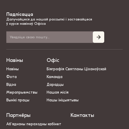
Падпісацца
Далучайцеся да нашай рассылкі і заставайцеся
ў курсе навінаў Офіса
Навіны
Офіс
Навіны
Біяграфія Святланы Ціханоўскай
Фота
Каманда
Відэа
Дарадцы
Мерапрыемствы
Нашая місія
Вынікі працы
Нашы ініцыятывы
Партнёры
Кантакты
Аб’яднаны пераходны кабінет