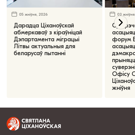
05 жніўня, 2026
03 жніўня
Дарадца Ціханоўскай
Сустрэч
абмеркаваў з кіраўніцай
асацыяц
Дэпартамента міграцыі
форум Е
Літвы актуальныя для
асацыяц
беларусаў пытанні
дэмакра
прыняцц
суверэні
Офісу 
Ціханоўс
жніўня