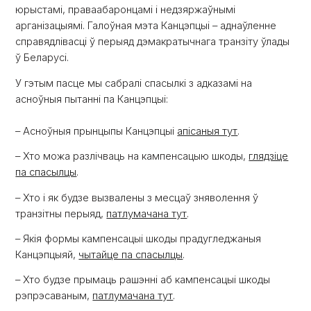
юрыстамі, праваабаронцамі і недзяржаўнымі
арганізацыямі. Галоўная мэта Канцэпцыі – аднаўленне
справядлівасці ў перыяд дэмакратычнага транзіту ўлады
ў Беларусі.
У гэтым пасце мы сабралі спасылкі з адказамі на
асноўныя пытанні па Канцэпцыі:
– Асноўныя прынцыпы Канцэпцыі
апісаныя тут
.
– Хто можа разлічваць на кампенсацыю шкоды,
глядзіце
па спасылцы
.
– Хто і як будзе вызвалены з месцаў зняволення ў
транзітны перыяд,
патлумачана тут
.
– Якія формы кампенсацыі шкоды прадугледжаныя
Канцэпцыяй,
чытайце па спасылцы
.
– Хто будзе прымаць рашэнні аб кампенсацыі шкоды
рэпрэсаваным,
патлумачана тут
.