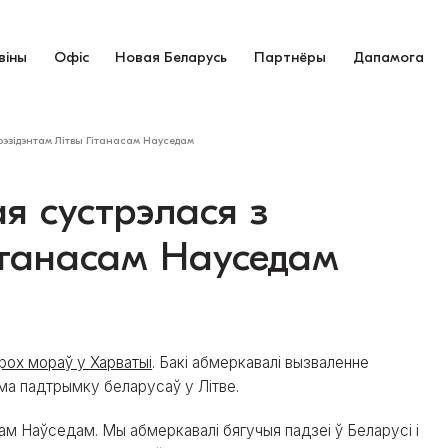
віны
Офіс
Новая Беларусь
Партнёры
Дапамога
рэзідэнтам Літвы Гітанасам Науседам
я сустрэлася з
ітанасам Науседам
трох мораў у Харватыі
. Бакі абмеркавалі вызваленне
ама падтрымку беларусаў у Літве.
ам Наўседам. Мы абмеркавалі бягучыя падзеі ў Беларусі і