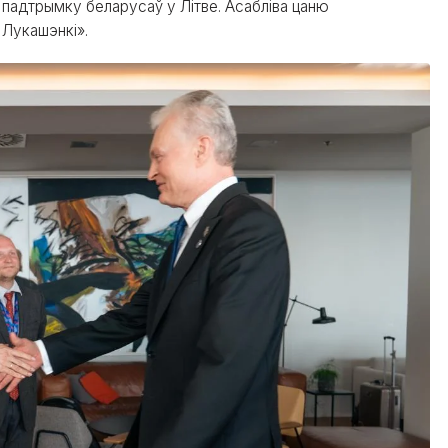
 падтрымку беларусаў у Літве. Асабліва цаню
 Лукашэнкі».