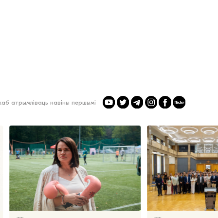
 каб атрымліваць навіны першымі