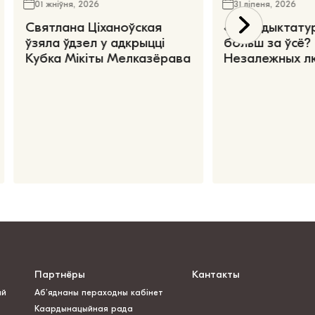
01 жніўня, 2026
31 ліпеня, 2026
Святлана Ціханоўская
«Чаго дыктату
ўзяла ўдзел у адкрыцці
больш за ўсё?
Кубка Мікіты Мелказёрава
Незалежных л
Партнёры
Кантакты
ай
Аб’яднаны пераходны кабінет
Каардынацыйная рада