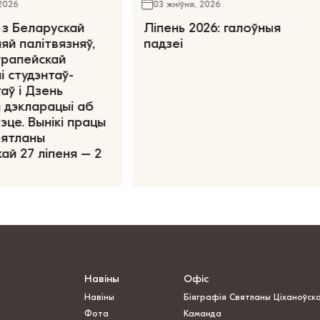
 2026
03 жніўня, 2026
 з Беларускай
Ліпень 2026: галоўныя
яй палітвязняў,
падзеі
ўрапейскай
і студэнтаў-
аў і Дзень
 дэкларацыі аб
эце. Вынікі працы
вятланы
ай 27 ліпеня – 2
Навіны
Офіс
Навіны
Біяграфія Святланы Ціханоўск
Фота
Каманда