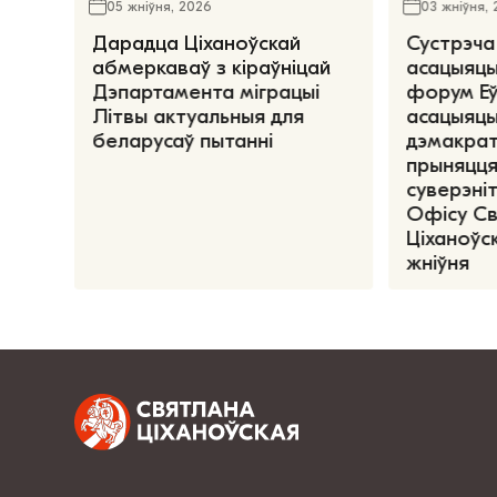
05 жніўня, 2026
03 жніўня,
Дарадца Ціханоўскай
Сустрэча
абмеркаваў з кіраўніцай
асацыяцы
Дэпартамента міграцыі
форум Е
Літвы актуальныя для
асацыяцы
беларусаў пытанні
дэмакрат
прыняцця
суверэніт
Офісу С
Ціханоўск
жніўня