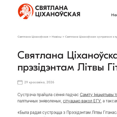
На
Святлана Ціханоўская
>
Навіны
>
Святлана Ціханоўская сустрэлася з п
Святлана Ціханоўска
прэзідэнтам Літвы Г
29 красавіка, 2026
Сустрэча прайшла сёння падчас
Саміту Ініцыятывы 
палітычных зняволеных,
сітуацыю вакол ЕГУ
, а такс
«Была радая сустрэцца з Прэзідэнтам Літвы Гітанас