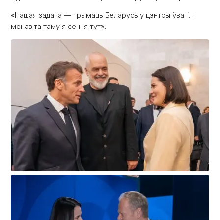
«Нашая задача — трымаць Беларусь у цэнтры ўвагі. І
менавіта таму я сёння тут».