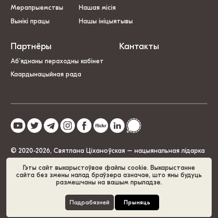
Мерапрыемствы
Нашая місія
Вынікі працы
Нашы ініцыятывы
Партнёры
Кантакты
Аб’яднаны пераходны кабінет
Каардынацыйная рада
© 2020-2026, Святлана Ціханоўская – нацыянальная лідарка
Беларусі
Гэты сайт выкарыстоўвае файлы cookie. Выкарыстанне
сайта без змены налад браўзера азначае, што яны будуць
размешчаны на вашым прыладзе.
Палітыка cookie
GDPR
Карта сайта
Падрабязней
Прыняць