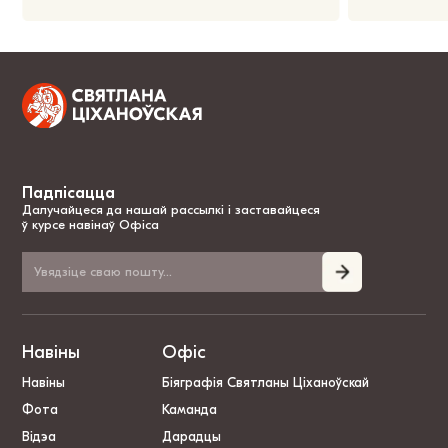
Падпісацца
Далучайцеся да нашай рассылкі і заставайцеся
ў курсе навінаў Офіса
Навіны
Офіс
Навіны
Біяграфія Святланы Ціханоўскай
Фота
Каманда
Відэа
Дарадцы