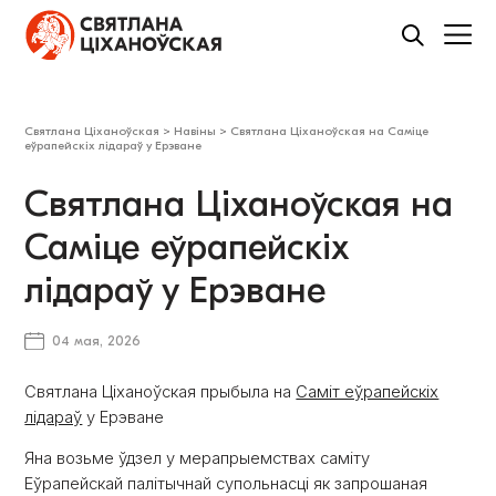
Святлана Ціханоўская
>
Навіны
>
Святлана Ціханоўская на Саміце
еўрапейскіх лідараў у Ерэване
Святлана Ціханоўская на
Саміце еўрапейскіх
лідараў у Ерэване
04 мая, 2026
Святлана Ціханоўская прыбыла на
Саміт еўрапейскіх
лідараў
у Ерэване
Яна возьме ўдзел у мерапрыемствах саміту
Еўрапейскай палітычнай супольнасці як запрошаная