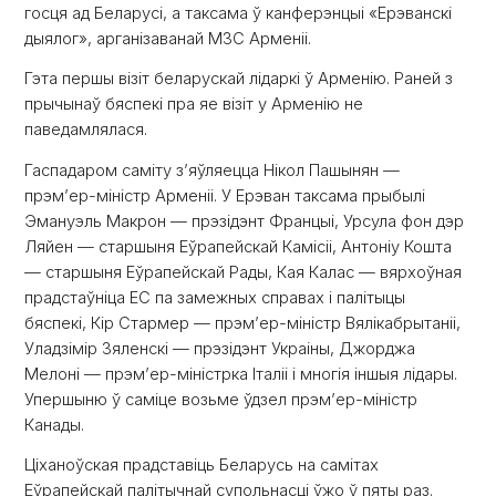
госця ад Беларусі, а таксама ў канферэнцыі «Ерэванскі
дыялог», арганізаванай МЗС Арменіі.
Гэта першы візіт беларускай лідаркі ў Арменію. Раней з
прычынаў бяспекі пра яе візіт у Арменію не
паведамлялася.
Гаспадаром саміту з’яўляецца Нікол Пашынян —
прэм’ер-міністр Арменіі. У Ерэван таксама прыбылі
Эмануэль Макрон — прэзідэнт Францыі, Урсула фон дэр
Ляйен — старшыня Еўрапейскай Камісіі, Антоніу Кошта
— старшыня Еўрапейскай Рады, Кая Калас — вярхоўная
прадстаўніца ЕС па замежных справах і палітыцы
бяспекі, Кір Стармер — прэм’ер-міністр Вялікабрытаніі,
Уладзімір Зяленскі — прэзідэнт Украіны, Джорджа
Мелоні — прэм’ер-міністрка Італіі і многія іншыя лідары.
Упершыню ў саміце возьме ўдзел прэм’ер-міністр
Канады.
Ціханоўская прадставіць Беларусь на самітах
Еўрапейскай палітычнай супольнасці ўжо ў пяты раз.