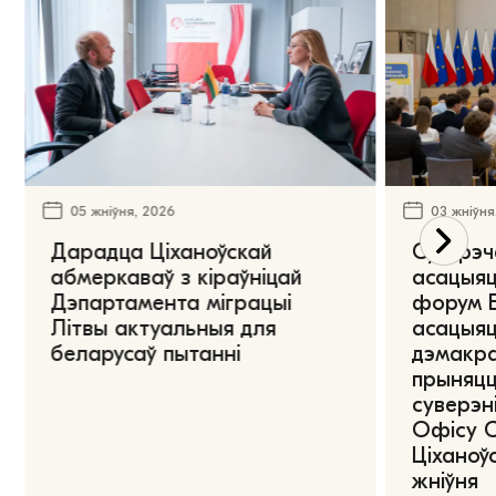
05 жніўня, 2026
03 жніўня
Дарадца Ціханоўскай
Сустрэч
абмеркаваў з кіраўніцай
асацыяц
Дэпартамента міграцыі
форум Е
Літвы актуальныя для
асацыяц
беларусаў пытанні
дэмакра
прыняцц
суверэні
Офісу 
Ціханоўс
жніўня