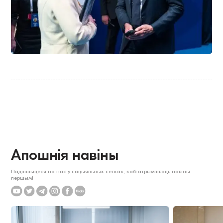
Апошнія навіны
Падпішыцеся на нас у сацыяльных сетках, каб атрымліваць навіны
першымі