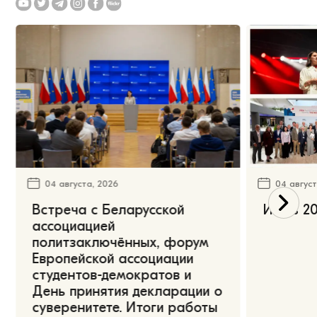
04 августа, 2026
04 август
Встреча с Беларусской
Июль 20
ассоциацией
политзаключённых, форум
Европейской ассоциации
студентов-демократов и
День принятия декларации о
суверенитете. Итоги работы