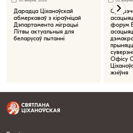
05 жніўня, 2026
03 жніўня
Дарадца Ціханоўскай
Сустрэч
абмеркаваў з кіраўніцай
асацыяц
Дэпартамента міграцыі
форум Е
Літвы актуальныя для
асацыяц
беларусаў пытанні
дэмакра
прыняцц
суверэні
Офісу 
Ціханоўс
жніўня