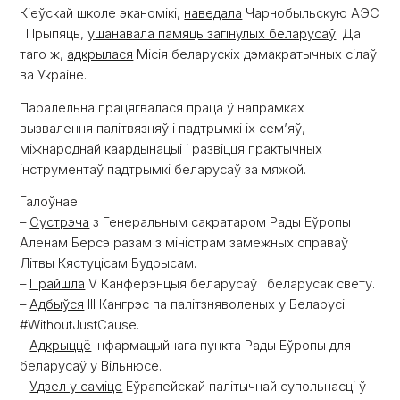
Кіеўскай школе эканомікі,
наведала
Чарнобыльскую АЭС
і Прыпяць,
ушанавала памяць загінулых беларусаў
. Да
таго ж,
адкрылася
Місія беларускіх дэмакратычных сілаў
ва Украіне.
Паралельна працягвалася праца ў напрамках
вызвалення палітвязняў і падтрымкі іх сем’яў,
міжнароднай каардынацыі і развіцця практычных
інструментаў падтрымкі беларусаў за мяжой.
Галоўнае:
–
Сустрэча
з Генеральным сакратаром Рады Еўропы
Аленам Берсэ разам з міністрам замежных справаў
Літвы Кястуцісам Будрысам.
–
Прайшла
V Канферэнцыя беларусаў і беларусак свету.
–
Адбыўся
ІІІ Кангрэс па палітзняволеных у Беларусі
#WithoutJustCause.
–
Адкрыццё
Інфармацыйнага пункта Рады Еўропы для
беларусаў у Вільнюсе.
–
Удзел у саміце
Еўрапейскай палітычнай супольнасці ў