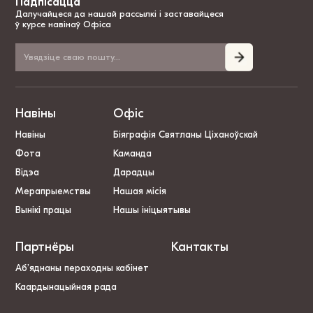
Падпісацца
Далучайцеся да нашай рассылкі і заставайцеся
ў курсе навінаў Офіса
Навіны
Офіс
Навіны
Біяграфія Святланы Ціханоўскай
Фота
Каманда
Відэа
Дарадцы
Мерапрыемствы
Нашая місія
Вынікі працы
Нашы ініцыятывы
Партнёры
Кантакты
Аб’яднаны пераходны кабінет
Каардынацыйная рада