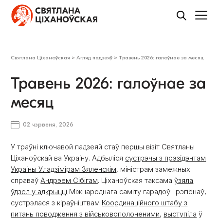
Святлана Ціханоўская
>
Агляд падзеяў
>
Травень 2026: галоўнае за месяц
Травень 2026: галоўнае за
месяц
02 чэрвеня, 2026
У траўні ключавой падзеяй стаў першы візіт Святланы
Ціханоўскай ва Украіну. Адбыліся
сустрэчы з прэзідэнтам
Украіны Уладзімірам Зяленскім
, міністрам замежных
справаў
Андрэем Сібігам
. Ціханоўская таксама
ўзяла
ўдзел у адкрыцці
Міжнароднага саміту гарадоў і рэгіёнаў,
сустрэлася з кіраўніцтвам
Координаційного штабу з
питань поводження з військовополоненими
,
выступіла
ў