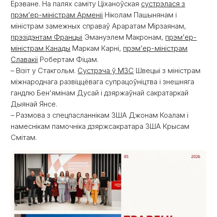
Ерэване. На палях саміту Ціханоўская
сустрэлася з
прэм’ер-міністрам Арменіі
Ніколам Пашынянам і
міністрам замежных справаў Араратам Мірзаянам,
прэзідэнтам Францыі
Эмануэлем Макронам,
прэм’ер-
міністрам Канады
Маркам Карні,
прэм’ер-міністрам
Славакіі
Робертам Фіцам.
– Візіт у Стакгольм.
Сустрэча ў МЗС
Швецыі з міністрам
міжнароднага развіццёвага супрацоўніцтва і знешняга
гандлю Бен’ямінам Дусай і дзяржаўнай сакратаркай
Дыянай Янсе.
– Размова з спецпасланнікам ЗША Джонам Коалам і
намеснікам памочніка дзяржсакратара ЗША Крысам
Смітам.