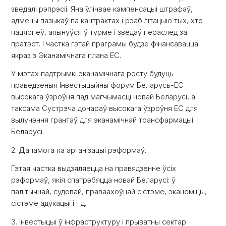
зведалі рэпрэсіі. Яна ўлічвае кампенсацыі штрафаў,
адмены пазыкаў па кантрактах і рэабілітацыю тых, хто
пацярпеў, апынуўся ў турме і зведаў пераслед за
пратэст. І частка гэтай праграмы будзе фінансавацца
якраз з Эканамічнага плана ЕС.
У мэтах падтрымкі эканамічнага росту будуць
праведзеныя Інвестыцыйны форум Беларусь-ЕС
высокага ўзроўня пад магчымасці новай Беларусі, а
таксама Сустрэча донараў высокага ўзроўня ЕС для
вылучэння грантаў для эканамічнай трансфармацыі
Беларусі.
2. Дапамога па арганізацыі рэформаў.
Гэтая частка выдзяляецца на правядзенне ўсіх
рэформаў, якія спатрэбяцца новай Беларусі: ў
палітычнай, судовай, праваахоўнай сістэме, эканоміцы,
сістэме адукацыі і г.д.
3. Інвестыцыі ў інфраструктуру і прыватны сектар.