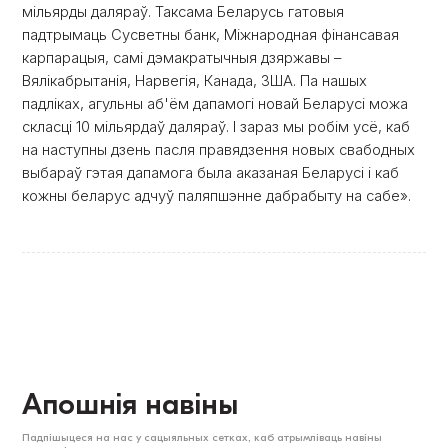
мільярды даляраў. Таксама Беларусь гатовыя
падтрымаць Сусветны банк, Міжнародная фінансавая
карпарацыя, самі дэмакратычныя дзяржавы –
Вялікабрытанія, Нарвегія, Канада, ЗША. Па нашых
падліках, агульны аб'ём дапамогі новай Беларусі можа
скласці 10 мільярдаў даляраў. І зараз мы робім усё, каб
на наступны дзень пасля правядзення новых свабодных
выбараў гэтая дапамога была аказаная Беларусі і каб
кожны беларус адчуў паляпшэнне дабрабыту на сабе».
Апошнія навіны
Падпішыцеся на нас у сацыяльных сетках, каб атрымліваць навіны