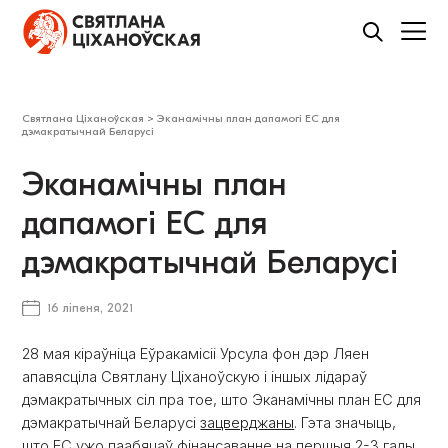
Святлана Ціханоўская
>
Эканамічны план дапамогі ЕС для
дэмакратычнай Беларусі
Эканамічны план
дапамогі ЕС для
дэмакратычнай Беларусі
16 ліпеня, 2021
28 мая кіраўніца Еўракамісіі Урсула фон дэр Ляен
апавясціла Святлану Ціханоўскую і іншых лідараў
дэмакратычных сіл пра тое, што Эканамічны план ЕС для
дэмакратычнай Беларусі
зацверджаны
. Гэта значыць,
што ЕС ужо паабяцаў фінансаванне на першыя 2-3 гады