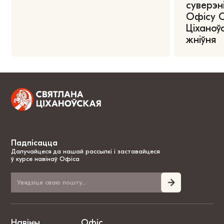
суверэні
Офісу 
Ціханоўс
жніўня
Падпісацца
Далучайцеся да нашай рассылкі і заставайцеся
ў курсе навінаў Офіса
Навіны
Офіс