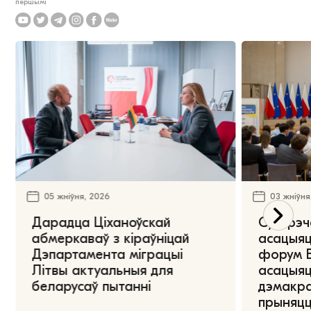
першымі
05 жніўня, 2026
03 жніўня
Дарадца Ціханоўскай
Сустрэч
абмеркаваў з кіраўніцай
асацыяц
Дэпартамента міграцыі
форум Е
Літвы актуальныя для
асацыяц
беларусаў пытанні
дэмакра
прыняцц