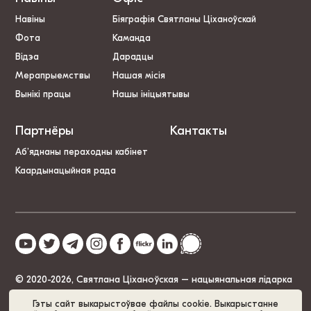
Навіны
Біяграфія Святланы Ціханоўскай
Фота
Каманда
Відэа
Дарадцы
Мерапрыемствы
Нашая місія
Вынікі працы
Нашы ініцыятывы
Партнёры
Кантакты
Аб’яднаны пераходны кабінет
Каардынацыйная рада
© 2020-2026, Святлана Ціханоўская – нацыянальная лідарка
Беларусі
Гэты сайт выкарыстоўвае файлы cookie. Выкарыстанне