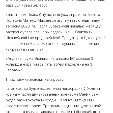
развіцця новай Беларусі.
Ініцыятарам Плана быў польскі ўрад, прэм'ер-міністр
Польшчы Матэўш Маравецкі агучыў гэтую ініцыятыву 11
верасня 2020-га. Пасля Еўракамісія некалькі месяцаў
распрацоўвала план пры садзейнічанні Святланы
Ціханоўскай і яе прадстаўнікоў. Прадстаўнік Ціханоўскай
па эканоміцы Алесь Аляхновіч тлумачыць, на якія мэты
накіраваны гэты План:
«Агульная сума Эканамічнага плана ЕС складае 3
мільярды еўра. Увесь гэты аб'ём падзелены на 3
напрамкі:
1. Падтрымка эканамічнага росту.
Гэтая частка будзе выдзеленая непасрэдна ў бюджэт
краіны – пасля дэмакратычных зменаў – і Мінфін сам
будзе размяркоўваць сродкі. На мінулым тыдні мы
прэзентавалі праект Праграмы падтрымкі ўдзельнікаў
стачачнага руху, а таксама грамадзян і бізнесаў, што