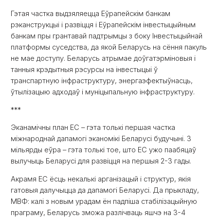
Гэтая частка выдзяляецца Еўрапейскім банкам
рэканструкцыі і развіцця і Еўрапейскім інвестыцыйным
банкам пры грантавай падтрымцы з боку Інвестыцыйнай
платформы суседства, да якой Беларусь на сёння пакуль
не мае доступу. Беларусь атрымае доўгатэрміновыя і
танныя крэдытныя рэсурсы на інвестыцыі ў
транспартную інфраструктуру, энергаэфектыўнасць,
ўтылізацыю адходаў і муніцыпальную інфраструктуру.
***
Эканамічны план ЕС – гэта толькі першая частка
міжнароднай дапамогі эканомікі Беларусі будучыні. 3
мільярды еўра – гэта толькі тое, што ЕС ужо паабяцаў
вылучыць Беларусі для развіцця на першыя 2-3 гады.
Акрамя ЕС ёсць некалькі арганізацый і структур, якія
гатовыя далучыцца да дапамогі Беларусі. Да прыкладу,
МВФ: калі з новым урадам ён падпіша стабілізацыйную
праграму, Беларусь зможа разлічваць яшчэ на 3-4