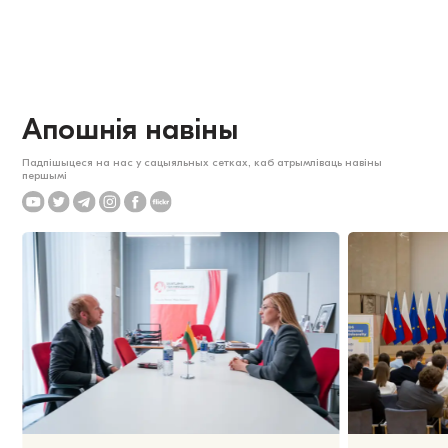
Апошнія навіны
Падпішыцеся на нас у сацыяльных сетках, каб атрымліваць навіны
першымі