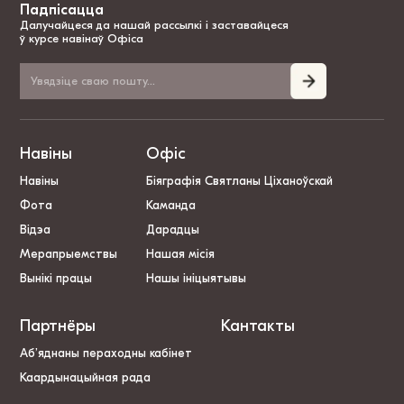
Падпісацца
Далучайцеся да нашай рассылкі і заставайцеся
ў курсе навінаў Офіса
Навіны
Офіс
Навіны
Біяграфія Святланы Ціханоўскай
Фота
Каманда
Відэа
Дарадцы
Мерапрыемствы
Нашая місія
Вынікі працы
Нашы ініцыятывы
Партнёры
Кантакты
Аб’яднаны пераходны кабінет
Каардынацыйная рада