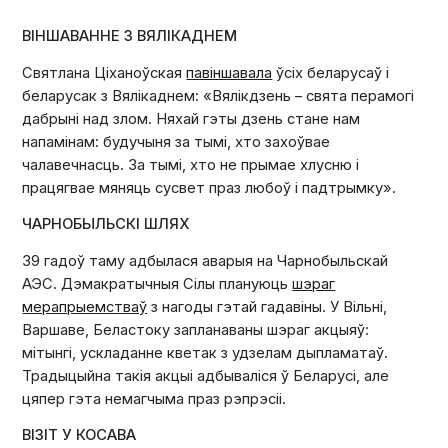
ВІНШАВАННЕ З ВЯЛІКАДНЕМ
Святлана Ціханоўская
павіншавала
ўсіх беларусаў і
беларусак з Вялікаднем: «Вялікдзень – свята перамогі
дабрыні над злом. Няхай гэты дзень стане нам
напамінам: будучыня за тымі, хто захоўвае
чалавечнасць. За тымі, хто не прымае хлусню і
працягвае мяняць сусвет праз любоў і падтрымку».
ЧАРНОБЫЛЬСКІ ШЛЯХ
39 гадоў таму адбылася аварыя на Чарнобыльскай
АЭС. Дэмакратычныя Сілы плануюць
шэраг
мерапрыемстваў
з нагоды гэтай гадавіны. У Вільні,
Варшаве, Беластоку запланаваны шэраг акцыяў:
мітынгі, ускладанне кветак з удзелам дыпламатаў.
Традыцыйна такія акцыі адбываліся ў Беларусі, але
цяпер гэта немагчыма праз рэпрэсіі.
ВІЗІТ У КОСАВА