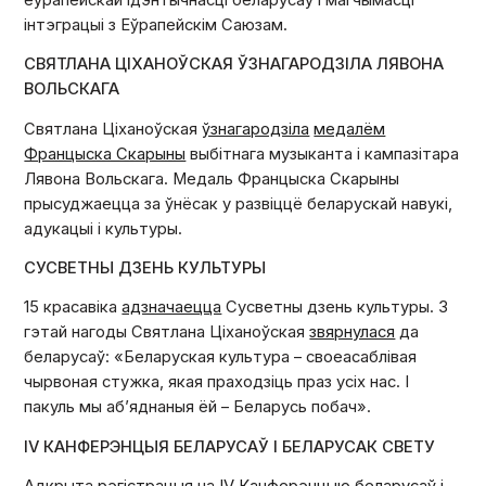
інтэграцыі з Еўрапейскім Саюзам.
СВЯТЛАНА ЦІХАНОЎСКАЯ ЎЗНАГАРОДЗІЛА ЛЯВОНА
ВОЛЬСКАГА
Святлана Ціханоўская
ўзнагародзіла
медалём
Францыска Скарыны
выбітнага музыканта і кампазітара
Лявона Вольскага. Медаль Францыска Скарыны
прысуджаецца за ўнёсак у развіццё беларускай навукі,
адукацыі і культуры.
СУСВЕТНЫ ДЗЕНЬ КУЛЬТУРЫ
15 красавіка
адзначаецца
Сусветны дзень культуры. З
гэтай нагоды Святлана Ціханоўская
звярнулася
да
беларусаў: «Беларуская культура – своеасаблівая
чырвоная стужка, якая праходзіць праз усіх нас. І
пакуль мы аб’яднаныя ёй – Беларусь побач».
IV КАНФЕРЭНЦЫЯ БЕЛАРУСАЎ І БЕЛАРУСАК СВЕТУ