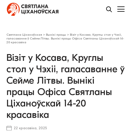
Святлана Ціханоўская
>
Вынікі працы
>
Візіт у Косава, Круглы стол у Чэхіі,
галасаванне ў Сейме Літвы. Вынікі працы Офіса Святланы Ціханоўскай 14-
20 красавіка
Візіт у Косава, Круглы
стол у Чэхіі, галасаванне ў
Сейме Літвы. Вынікі
працы Офіса Святланы
Ціханоўскай 14-20
красавіка
22 красавіка, 2025