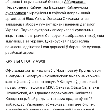
абароне і нацыянальнай бяспецы
Аб’яднанага
Пераходнага Кабінетам
Вадзімам Кабанчуком
сустрэлася
з кіраўніком літоўскай дабрачыннай
арганізацыі
Blue/Yellow
Йонасам Охманам, якая
займаецца зборам гуманітарнай і ваеннай дапамогі
Украіне. Падчас сустрэчы абмеркавалі супольныя
ініцыятывы падтрымкі беларускіх добраахвотнікаў, якія
змагаюцца за Украіну. Ціханоўская падкрэсліла
важнасць адзінства і салідарнасці ў барацьбе супраць
расійскай агрэсіі.
КРУГЛЫ СТОЛ У ЧЭХІІ
Офіс дэмакратычных сілаў у Чэхіі правёў
Круглы стол
«Будучыня Беларусі – еўрапейская: выбар на карысць
каштоўнасцяў, а не страху». У Форуме ўдзельнічалі
прадстаўнікі чэшскага МЗС, Сената, Офіса Святланы
Ціханоўскай, Аб’яднанага пераходнага Кабінета і
Каардынацыйнай рады, а таксама прадстаўнікі 12
амбасадаў. Удзельнікі абмеркавалі пытанні бяспекі,
еўрапейскай ідэнтычнасці беларусаў і магчымасці