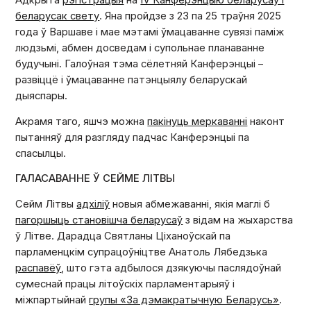
Адкрыта
рэгістрацыя
на
IV Канферэнцыю беларусаў і
беларусак свету
. Яна пройдзе з 23 па 25 траўня 2025
года ў Варшаве і мае мэтамі ўмацаванне сувязі паміж
людзьмі, абмен досведам і супольнае планаванне
будучыні. Галоўная тэма сёлетняй Канферэнцыі –
развіццё і ўмацаванне патэнцыялу беларускай
дыяспары.
Акрамя таго, яшчэ можна
пакінуць меркаванні
наконт
пытанняў для разгляду падчас Канферэнцыі па
спасылцы.
ГАЛАСАВАННЕ Ў СЕЙМЕ ЛІТВЫ
Сейм Літвы
адхіліў
новыя абмежаванні, якія маглі б
пагоршыць становішча беларусаў
з відам на жыхарства
ў Літве. Дарадца Святланы Ціханоўскай па
парламенцкім супрацоўніцтве Анатоль Лябедзька
распавёў
, што гэта адбылося дзякуючы паслядоўнай
сумеснай працы літоўскіх парламентарыяў і
міжпартыйнай
групы «За дэмакратычную Беларусь»
.