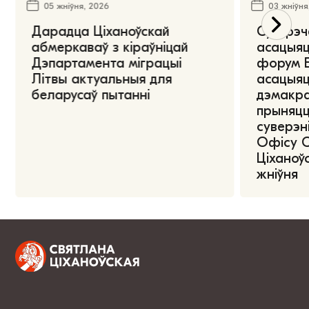
05 жніўня, 2026
03 жніўня
Дарадца Ціханоўскай
Сустрэч
абмеркаваў з кіраўніцай
асацыяц
Дэпартамента міграцыі
форум Е
Літвы актуальныя для
асацыяц
беларусаў пытанні
дэмакра
прыняцц
суверэні
Офісу 
Ціханоўс
жніўня