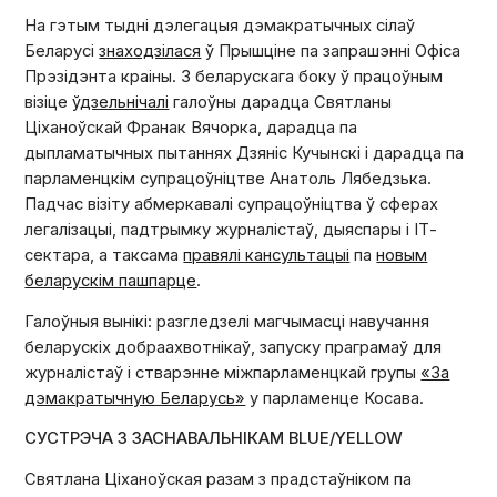
На гэтым тыдні дэлегацыя дэмакратычных сілаў
Беларусі
знаходзілася
ў Прышціне па запрашэнні Офіса
Прэзідэнта краіны. З беларускага боку ў працоўным
візіце
ўдзельнічалі
галоўны дарадца Святланы
Ціханоўскай Франак Вячорка, дарадца па
дыпламатычных пытаннях Дзяніс Кучынскі і дарадца па
парламенцкім супрацоўніцтве Анатоль Лябедзька.
Падчас візіту абмеркавалі супрацоўніцтва ў сферах
легалізацыі, падтрымку журналістаў, дыяспары і ІТ-
сектара, а таксама
правялі кансультацыі
па
новым
беларускім пашпарце
.
Галоўныя вынікі: разгледзелі магчымасці навучання
беларускіх добраахвотнікаў, запуску праграмаў для
журналістаў і стварэнне міжпарламенцкай групы
«За
дэмакратычную Беларусь»
у парламенце Косава.
СУСТРЭЧА З ЗАСНАВАЛЬНІКАМ BLUE/YELLOW
Святлана Ціханоўская разам з прадстаўніком па