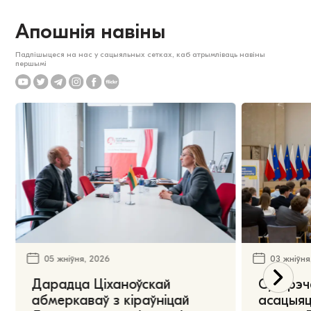
Апошнія навіны
Падпішыцеся на нас у сацыяльных сетках, каб атрымліваць навіны
першымі
05 жніўня, 2026
03 жніўня
Дарадца Ціханоўскай
Сустрэч
абмеркаваў з кіраўніцай
асацыяц