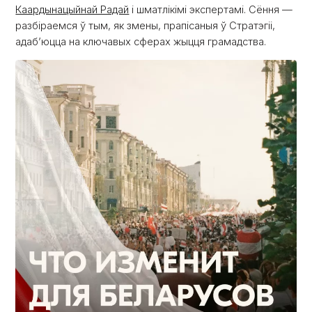
Каардынацыйнай Радай
і шматлікімі экспертамі. Сёння —
разбіраемся ў тым, як змены, прапісаныя ў Стратэгіі,
адаб’юцца на ключавых сферах жыцця грамадства.