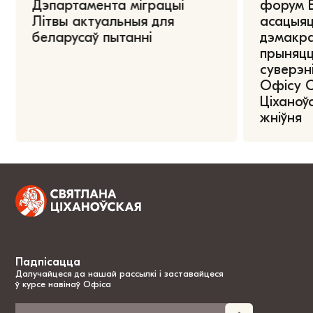
Дэпартамента міграцыі
форум Е
Літвы актуальныя для
асацыяц
беларусаў пытанні
дэмакра
прыняцц
суверэні
Офісу 
Ціханоўс
жніўня
Падпісацца
Далучайцеся да нашай рассылкі і заставайцеся
ў курсе навінаў Офіса