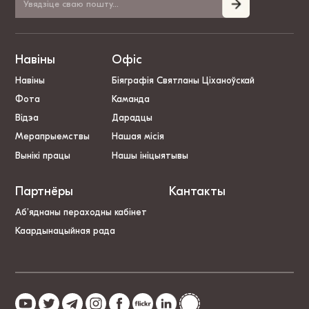
Навіны
Офіс
Навіны
Біяграфія Святланы Ціханоўскай
Фота
Каманда
Відэа
Дарадцы
Мерапрыемствы
Нашая місія
Вынікі працы
Нашы ініцыятывы
Партнёры
Кантакты
Аб’яднаны пераходны кабінет
Каардынацыйная рада