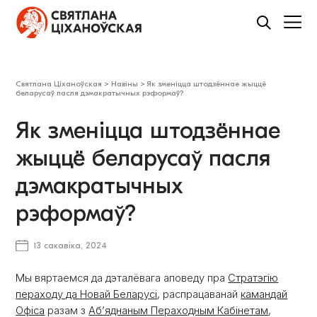
Святлана Ціханоўская
>
Навіны
>
Як зменіцца штодзённае жыццё
беларусаў пасля дэмакратычных рэформаў?
Як зменіцца штодзённае
жыццё беларусаў пасля
дэмакратычных
рэформаў?
13 сакавіка, 2024
Мы вяртаемся да дэталёвага аповеду пра
Стратэгію
пераходу да Новай Беларусі
, распрацаванай
камандай
Офіса
разам з
Аб’яднаным Пераходным Кабінетам
,