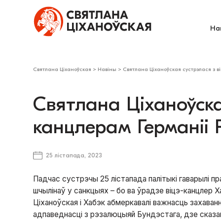
На
Святлана Ціханоўская
>
Навіны
>
Святлана Ціханоўская сустрэлася з в
Святлана Ціханоўска
канцлерам Германіі
25 лістапада, 2023
Падчас сустрэчы 25 лістапада палітыкі гаварылі 
шчылінаў у санкцыях – бо ва ўрадзе віцэ-канцлер Х
Ціханоўская і Хабэк абмеркавалі важнасць захаван
адпаведнасці з рэзалюцыяй Бундэстага, дзе сказан