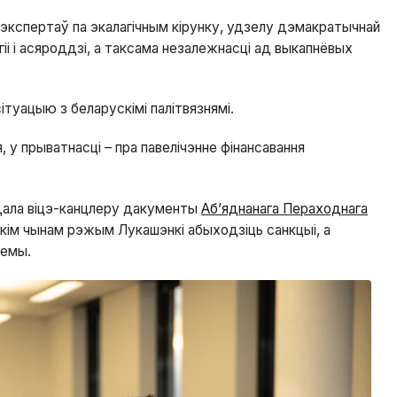
 экспертаў па экалагічным кірунку, удзелу дэмакратычнай
і і асяроддзі, а таксама незалежнасці ад выкапнёвых
ітуацыю з беларускімі палітвязнямі.
у прыватнасці – пра павелічэнне фінансавання
дала віцэ-канцлеру дакументы
Аб’яднанага Пераходнага
якім чынам рэжым Лукашэнкі абыходзіць санкцыі, а
лемы.