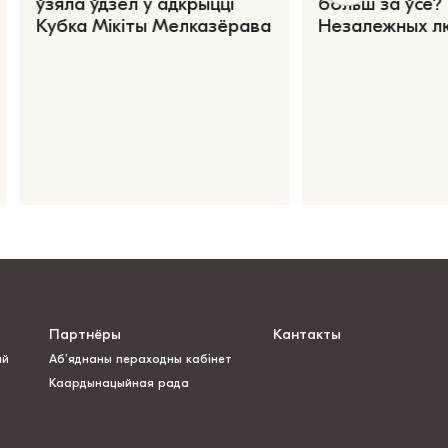
ўзяла ўдзел у адкрыцці
больш за ўсё?
Кубка Мікіты Мелказёрава
Незалежных л
Партнёры
Кантакты
ай
Аб’яднаны пераходны кабінет
Каардынацыйная рада