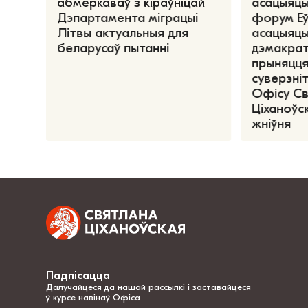
абмеркаваў з кіраўніцай
асацыяцы
Дэпартамента міграцыі
форум Е
Літвы актуальныя для
асацыяцы
беларусаў пытанні
дэмакрат
прыняцця
суверэніт
Офісу С
Ціханоўск
жніўня
Падпісацца
Далучайцеся да нашай рассылкі і заставайцеся
ў курсе навінаў Офіса