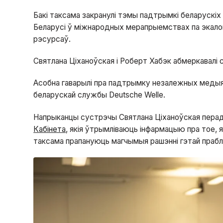
Бакі таксама закранулі тэмы падтрымкі беларускіх
Беларусі ў міжнародных мерапрыемствах па экалогі
рэсурсаў.
Святлана Ціханоўская і Роберт Хабэк абмеркавалі с
Асобна гаварылі пра падтрымку незалежных медыя, 
беларускай службы Deutsche Welle.
Напрыканцы сустрэчы Святлана Ціханоўская пера
Кабінета
, якія ўтрымліваюць інфармацыю пра тое, 
таксама прапануюць магчымыя рашэнні гэтай праб