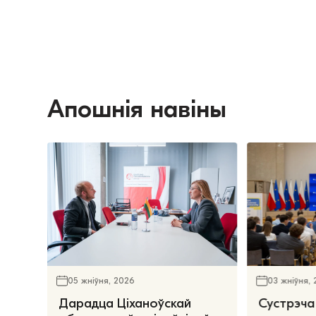
Апошнія навіны
05 жніўня, 2026
03 жніўня,
Дарадца Ціханоўскай
Сустрэча