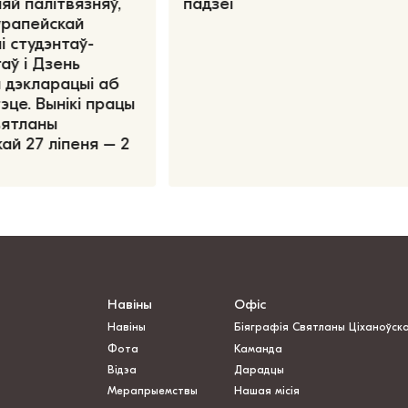
яй палітвязняў,
падзеі
ўрапейскай
і студэнтаў-
аў і Дзень
 дэкларацыі аб
эце. Вынікі працы
вятланы
ай 27 ліпеня – 2
Навіны
Офіс
Навіны
Біяграфія Святланы Ціханоўск
Фота
Каманда
Відэа
Дарадцы
Мерапрыемствы
Нашая місія