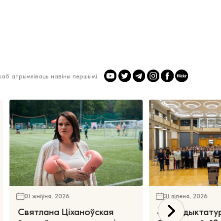
 каб атрымліваць навіны першымі
01 жніўня, 2026
31 ліпеня, 2026
Святлана Ціханоўская
«Чаго дыктату