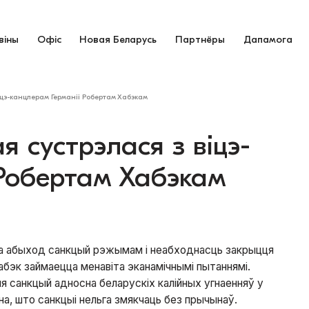
віны
Офіс
Новая Беларусь
Партнёры
Дапамога
іцэ-канцлерам Германіі Робертам Хабэкам
я сустрэлася з віцэ-
 Робертам Хабэкам
пра абыход санкцый рэжымам і неабходнасць закрыцця
абэк займаецца менавіта эканамічнымі пытаннямі.
ня санкцый адносна беларускіх калійных угнаенняў у
а, што санкцыі нельга змякчаць без прычынаў.