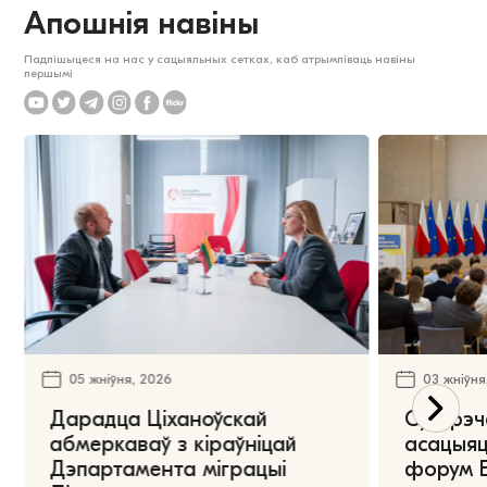
Апошнія навіны
Падпішыцеся на нас у сацыяльных сетках, каб атрымліваць навіны
першымі
05 жніўня, 2026
03 жніўня
Дарадца Ціханоўскай
Сустрэч
абмеркаваў з кіраўніцай
асацыяц
Дэпартамента міграцыі
форум Е