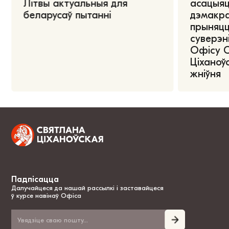
Літвы актуальныя для
асацыяц
беларусаў пытанні
дэмакра
прыняцц
суверэні
Офісу 
Ціханоўс
жніўня
Падпісацца
Далучайцеся да нашай рассылкі і заставайцеся
ў курсе навінаў Офіса