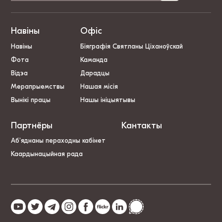
Навіны
Офіс
Навіны
Біяграфія Святланы Ціханоўскай
Фота
Каманда
Відэа
Дарадцы
Мерапрыемствы
Нашая місія
Вынікі працы
Нашы ініцыятывы
Партнёры
Кантакты
Аб’яднаны пераходны кабінет
Каардынацыйная рада