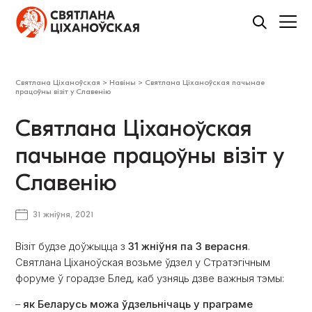
Святлана Ціханоўская
>
Навіны
>
Святлана Ціханоўская пачынае
працоўны візіт у Славенію
Святлана Ціханоўская
пачынае працоўны візіт у
Славенію
31 жніўня, 2021
Візіт будзе доўжыцца з
31 жніўня па 3 верасня
.
Святлана Ціханоўская возьме ўдзел у Стратэгічным
форуме ў горадзе Блед, каб узняць дзве важныя тэмы:
–
як Беларусь можа ўдзельнічаць у праграме