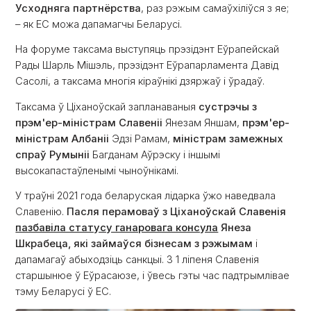
Усходняга партнёрства
, раз рэжым самаўхіліўся з яе;
– як ЕС можа дапамагчы Беларусі.
На форуме таксама выступяць прэзідэнт Еўрапейскай
Рады Шарль Мішэль, прэзідэнт Еўрапарламента Давід
Сасолі, а таксама многія кіраўнікі дзяржаў і ўрадаў.
Таксама ў Ціханоўскай запланаваныя
сустрэчы з
прэм'ер-міністрам Славеніі
Янезам Яншам,
прэм'ер-
міністрам Албаніі
Эдзі Рамам,
міністрам замежных
спраў Румыніі
Багданам Аўрэску і іншымі
высокапастаўленымі чыноўнікамі.
У траўні 2021 года беларуская лідарка ўжо наведвала
Славенію.
Пасля перамоваў з Ціханоўскай Славенія
пазбавіла статусу ганаровага консула
Янеза
Шкрабеца, які займаўся бізнесам з рэжымам
і
дапамагаў абыходзіць санкцыі. З 1 ліпеня Славенія
старшынюе ў Еўрасаюзе, і ўвесь гэты час падтрымлівае
тэму Беларусі ў ЕС.