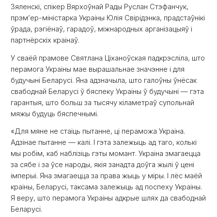
Зяленскі, спікер Вярхоўнай Рады Руслан Стэфанчук,
прэм’ер-міністарка Украіны Юлія Свірідэнка, прадстаўнікі
ўрада, рэгіёнаў, гарадоў, міжнародных арганізацыяў і
партнёрскіх краінаў.
У сваёй прамове Святлана Ціханоўская падкрэсліла, што
перамога Украіны мае вырашальнае значэнне і для
будучыні Беларусі. Яна адзначыла, што галоўны ўнёсак
свабоднай Беларусі ў бяспеку Украіны ў будучыні — гэта
гарантыя, што больш за тысячу кіламетраў супольнай
мяжы будуць бяспечнымі.
«Для мяне не стаіць пытанне, ці пераможа Украіна.
Адзінае пытанне — калі. І гэта залежыць ад таго, колькі
мы робім, каб наблізіць гэты момант. Украіна змагаецца
за сябе і за ўсе народы, якія занадта доўга жылі ў цені
імперыі. Яна змагаецца за права жыць у міры. І лёс маёй
краіны, Беларусі, таксама залежыць ад поспеху Украіны.
Я веру, што перамога Украіны адкрые шлях да свабоднай
Беларусі.