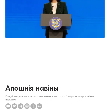
Апошнія навіны
Падпішыцеся на нас у сацыяльных сетках, каб атрымліваць навіны
першымі