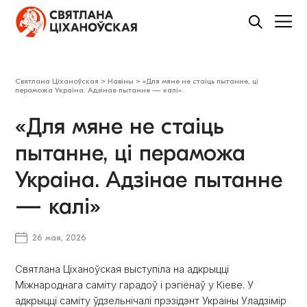
Святлана Ціханоўская
>
Навіны
>
«Для мяне не стаіць пытанне, ці
пераможа Украіна. Адзінае пытанне — калі»
«Для мяне не стаіць
пытанне, ці пераможа
Украіна. Адзінае пытанне
— калі»
26 мая, 2026
Святлана Ціханоўская выступіла на адкрыцці
Міжнароднага саміту гарадоў і рэгіёнаў у Кіеве. У
адкрыцці саміту ўдзельнічалі прэзідэнт Украіны Уладзімір