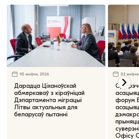
05 жніўня, 2026
03 жніўня
Дарадца Ціханоўскай
Сустрэч
абмеркаваў з кіраўніцай
асацыяц
Дэпартамента міграцыі
форум Е
Літвы актуальныя для
асацыяц
беларусаў пытанні
дэмакра
прыняцц
суверэні
Офісу 