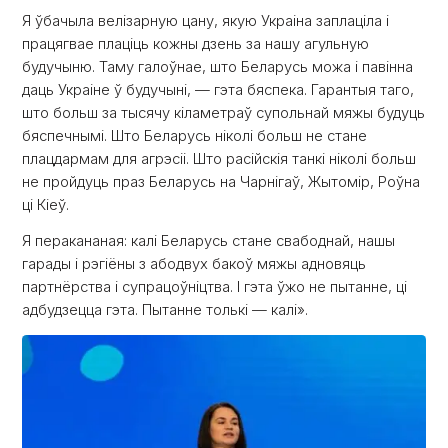
Я ўбачыла велізарную цану, якую Украіна заплаціла і
працягвае плаціць кожны дзень за нашу агульную
будучыню. Таму галоўнае, што Беларусь можа і павінна
даць Украіне ў будучыні, — гэта бяспека. Гарантыя таго,
што больш за тысячу кіламетраў супольнай мяжы будуць
бяспечнымі. Што Беларусь ніколі больш не стане
плацдармам для агрэсіі. Што расійскія танкі ніколі больш
не пройдуць праз Беларусь на Чарнігаў, Жытомір, Роўна
ці Кіеў.
Я перакананая: калі Беларусь стане свабоднай, нашы
гарады і рэгіёны з абодвух бакоў мяжы адновяць
партнёрства і супрацоўніцтва. І гэта ўжо не пытанне, ці
адбудзецца гэта. Пытанне толькі — калі».