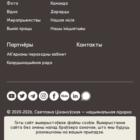
Фота
Каманда
Відэа
Дарадцы
Мерапрыемствы
Нашая місія
Вынікі працы
Нашы ініцыятывы
Партнёры
Кантакты
Аб’яднаны пераходны кабінет
Каардынацыйная рада
© 2020-2026, Святлана Ціханоўская – нацыянальная лідарка
Беларусі
Гэты сайт выкарыстоўвае файлы cookie. Выкарыстанне
сайта без змены налад браўзера азначае, што яны будуць
размешчаны на вашым прыладзе.
Палітыка cookie
GDPR
Карта сайта