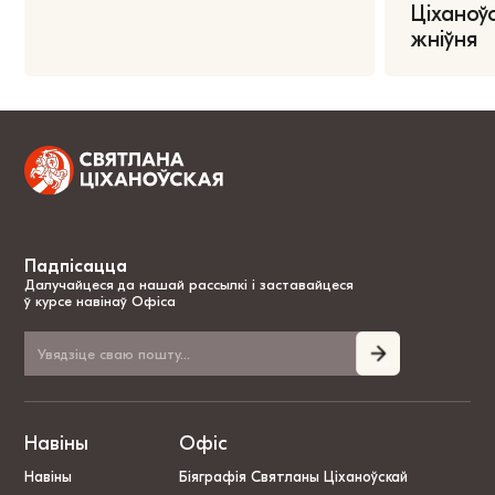
Ціханоўс
жніўня
Падпісацца
Далучайцеся да нашай рассылкі і заставайцеся
ў курсе навінаў Офіса
Навіны
Офіс
Навіны
Біяграфія Святланы Ціханоўскай