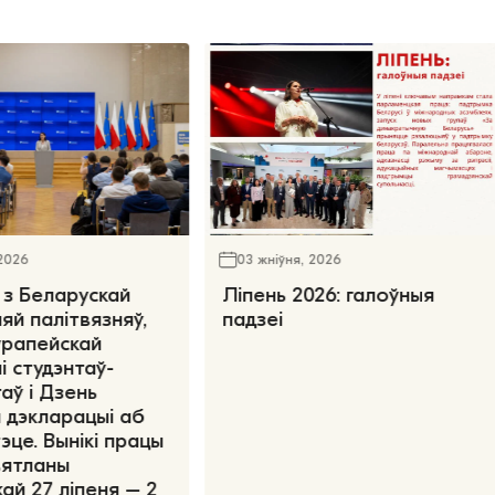
 2026
03 жніўня, 2026
 з Беларускай
Ліпень 2026: галоўныя
яй палітвязняў,
падзеі
ўрапейскай
і студэнтаў-
аў і Дзень
 дэкларацыі аб
эце. Вынікі працы
вятланы
ай 27 ліпеня – 2