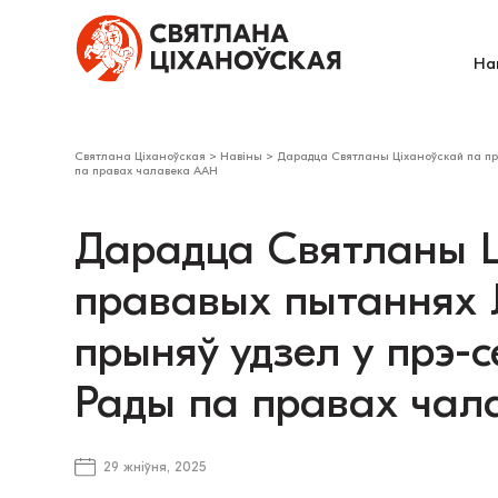
На
Святлана Ціханоўская
>
Навіны
>
Дарадца Святланы Ціханоўскай па пра
па правах чалавека ААН
Дарадца Святланы Ц
прававых пытаннях 
прыняў удзел у прэ-с
Рады па правах чал
29 жніўня, 2025