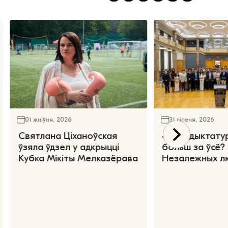
01 жніўня, 2026
31 ліпеня, 2026
Святлана Ціханоўская
«Чаго дыктату
ўзяла ўдзел у адкрыцці
больш за ўсё?
Кубка Мікіты Мелказёрава
Незалежных л