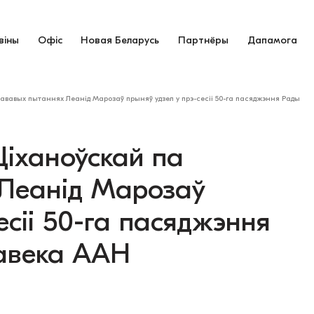
віны
Офіс
Новая Беларусь
Партнёры
Дапамога
вавых пытаннях Леанід Марозаў прыняў удзел у прэ-сесіі 50-га пасяджэння Рады
іханоўскай па
Леанід Марозаў
есіі 50-га пасяджэння
авека ААН