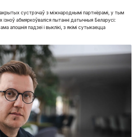
 закрытых сустрэчаў з міжнароднымі партнёрамі, у тым
якіх ізноў абмяркоўваліся пытанні датычныя Беларусі:
ама апошнія падзеі і выклікі, з якімі сутыкаецца