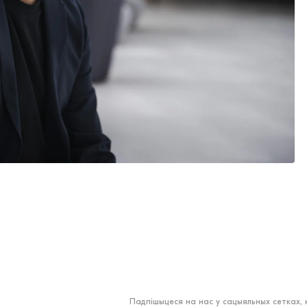
Падпішыцеся на нас у сацыяльных сетках,