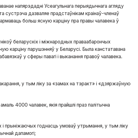
ванае напярэдадні Усеагульнага перыядычнага агляду
эта сустрэча дазваляе прадстаўнікам краінаў-членаў
фармаваць больш ясную карціну пра правы чалавека ў
ўнікоў беларускіх і міжнародных праваабарончых
ную карціну парушэнняў у Беларусі. Была канстатавана
бавязкаў у сферы павагі і выканання правоў чалавека.
карання, у тым ліку за «замах на тэракт» і «дзяржаўную
амаль 4000 чалавек, якія прайшлі праз палітычна
 і прыніжаючых годнасць умоваў утрымання, у тым ліку
дычнай дапамогі;