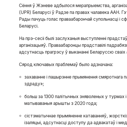
Сёння ў Жэневе адбылося мерапрыемства, арганіза
(UPR) Беларусі ў Радзе па правах чалавека ААН. Г
Рады пачуць голас праваабарончай супольнасці і с
Беларусі.
На прэ-сесіі былі заслуханыя выступленні прадста
арганізацыяў. Праваабаронцы прадставілі падрабяз
адсутнасць прагрэсу ў выкананні Беларуссю сваіх а
Сярод ключавых праблемаў было адзначана:
захаванне і пашырэнне прымянення смяротнага па
здраду»;
больш за 1300 палітычных зняволеных у турмах і 
матываваныя арышты з 2020 года;
сістэматычнае прымяненне катаванняў, жорсткіх
ізаляцыі, адсутнасці доступу да адвакатаў і ме