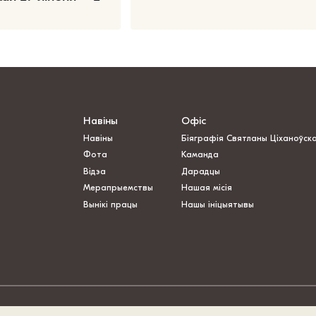
Навіны
Офіс
Навіны
Біяграфія Святланы Ціханоўск
Фота
Каманда
Відэа
Дарадцы
Мерапрыемствы
Нашая місія
Вынікі працы
Нашы ініцыятывы