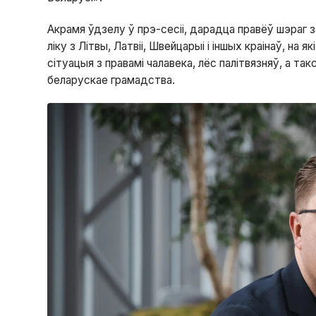
Акрамя ўдзелу ў прэ-сесіі, дарадца правёў шэраг
ліку з Літвы, Латвіі, Швейцарыі і іншых краінаў, на 
сітуацыя з правамі чалавека, лёс палітвязняў, а такс
беларускае грамадства.