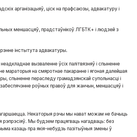
дскіх арганізацыяў, ціск на прафсаюзы, адвакатуру і
льных меншасцяў, прадстаўнікоў ЛГБТК+ і людзей з
урэнне інстытута адвакатуры.
 неадкладнае вызваленне ўсіх палітвязняў і спыненне
не мараторыя на смяротнае пакаранне і ягоная далейшая
ры, спыненне пераследу грамадзянскай супольнасці і
 забеспячэнне роўных правоў для жанчын, меншасцяў і
 пагаршаецца. Некаторыя рэчы мы нават можам не бачыць
я рэпрэсіяў. Мы будзем працягваць нагадваць: без
чыма казаць пра якія-небудзь пазітыўныя змены ў