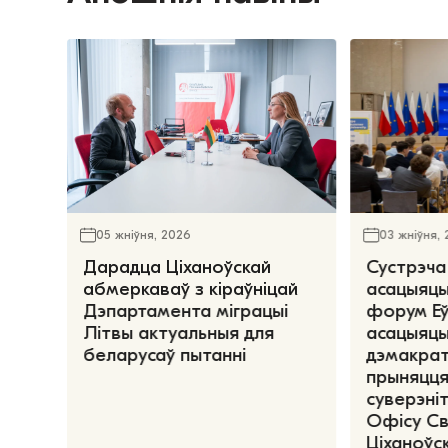
05 жніўня, 2026
03 жніўня,
Дарадца Ціханоўскай
Сустрэча
абмеркаваў з кіраўніцай
асацыяцы
Дэпартамента міграцыі
форум Е
Літвы актуальныя для
асацыяцы
беларусаў пытанні
дэмакрат
прыняцця
суверэніт
Офісу С
Ціханоўск