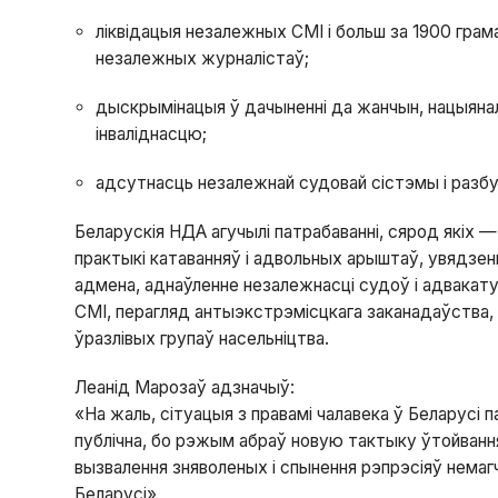
ліквідацыя незалежных СМІ і больш за 1900 грама
незалежных журналістаў;
дыскрымінацыя ў дачыненні да жанчын, нацыяна
інваліднасцю;
адсутнасць незалежнай судовай сістэмы і разб
Беларускія НДА агучылі патрабаванні, сярод якіх —
практыкі катаванняў і адвольных арыштаў, увядзен
адмена, аднаўленне незалежнасці судоў і адвакату
СМІ, перагляд антыэкстрэмісцкага заканадаўства,
ўразлівых групаў насельніцтва.
Леанід Марозаў адзначыў:
«На жаль, сітуацыя з правамі чалавека ў Беларусі
публічна, бо рэжым абраў новую тактыку ўтойванн
вызвалення зняволеных і спынення рэпрэсіяў немаг
Беларусі».