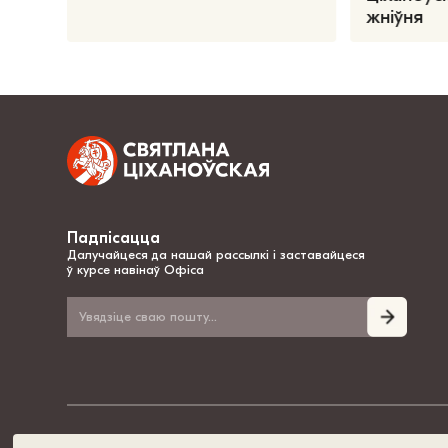
жніўня
Падпісацца
Далучайцеся да нашай рассылкі і заставайцеся
ў курсе навінаў Офіса
© 2020-2026, Святлана Ціханоўская – нацыянальная лідарка Беларусі