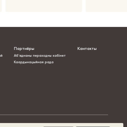
Партнёры
Кантакты
ай
Аб’яднаны пераходны кабінет
Каардынацыйная рада