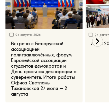
04 августа, 2026
04 август
Встреча с Беларусской
Июль 20
ассоциацией
политзаключённых, форум
Европейской ассоциации
студентов-демократов и
День принятия декларации о
суверенитете. Итоги работы
Офиса Светланы
Тихановской 27 июля – 2
августа