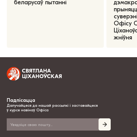
беларусаў пытанні
дэмакра
прыняцц
суверэні
Офісу 
Ціханоўс
жніўня
Падпісацца
Далучайцеся да нашай рассылкі і заставайцеся
ў курсе навінаў Офіса