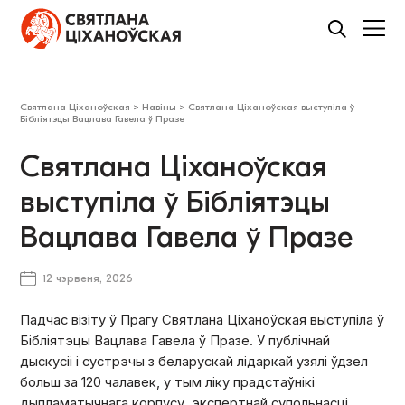
Святлана Ціханоўская
>
Навіны
>
Святлана Ціханоўская выступіла ў
Бібліятэцы Вацлава Гавела ў Празе
Святлана Ціханоўская
выступіла ў Бібліятэцы
Вацлава Гавела ў Празе
12 чэрвеня, 2026
Падчас візіту ў Прагу Святлана Ціханоўская выступіла ў
Бібліятэцы Вацлава Гавела ў Празе. У публічнай
дыскусіі і сустрэчы з беларускай лідаркай узялі ўдзел
больш за 120 чалавек, у тым ліку прадстаўнікі
дыпламатычнага корпусу, экспертнай супольнасці,