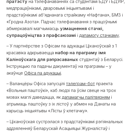
пратэсту
на тэлефанаваннях са студэнтамі БДУ і БДУІР,
медпрацаўнікамі, дваровымі ініцыятывамі і
прадстаўнікамі аб’яднанага страйкаму «Нафтана», БМЗ і
«Гродна Азота». Падчас тэлефанавання з працоўнымі
абмеркавалі магчымасць
узмацнення стачкі,
супрацоўніцтва з прафсаюзамі
і
дапамогу стачкаму
.
– У партнёрстве з Офісам па адукацыі Ціханоўскай з 1
красавіка адкрываецца
набор на праграму імя
Каліноўскага для рэпрэсаваных
студэнтаў з Беларусі.
Інструкцыю па падачы дакументаў на праграмы – у
акаўнце
Офіса па адукацыі
.
– Валанцёры Офіса запусцілі
тэлеграм-бот
праекта
«Вольныя паштоўкі», каб людзі па ўсім свеце на трох
мовах маглі даведацца, як
дапамагчы палітвязням
і
атрымаць паштоўку з іх лістоў у абмен на Данаты на
карысць ініцыятывы «Лісты ў клетачку».
– Ціханоўская сустрэлася з прадстаўнікамі рэгіянальных
аддзяленняў Беларускай Асацыяцыі Журналістаў і