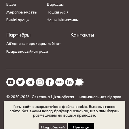
Відэа
Дарадцы
Мерапрыемствы
Нашая місія
Вынікі працы
Нашы ініцыятывы
Партнёры
Кантакты
Аб’яднаны пераходны кабінет
Каардынацыйная рада
© 2020-2026, Святлана Ціханоўская – нацыянальная лідарка
Беларусі
Гэты сайт выкарыстоўвае файлы cookie. Выкарыстанне
сайта без змены налад браўзера азначае, што яны будуць
размешчаны на вашым прыладзе.
Палітыка cookie
GDPR
Карта сайта
Падрабязней
Прыняць