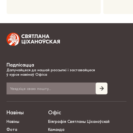
Падпісацца
Далучайцеся да нашай рассылкі і заставайцеся
ў курсе навінаў Офіса
Навіны
Офіс
Навіны
Біяграфія Святланы Ціханоўскай
Фота
Каманда