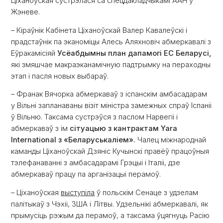
Ціханоўская сустрэлася са спецдакладчыкамі ААН у
Жэневе.
– Кіраўнік Кабінета Ціханоўскай Валер Кавалеўскі і
прадстаўнік па эканоміцы Алесь Аляхновіч абмеркавалі з
Еўракамісіяй
Усёабдымны план дапамогі ЕС Беларусі,
які змяшчае макраэканамічную падтрымку на пераходны
этап і пасля новых выбараў.
– Франак Вячорка абмеркаваў з іспанскім амбасадарам
у Вільні запланаваны візіт міністра замежных спраў Іспаніі
ў Вільню. Таксама сустрэўся з паслом Нарвегіі і
абмеркаваў з ім
сітуацыю з кантрактам Yara
International з «Беларуськаліем».
Чалец міжнароднай
каманды Ціханоўскай Дзяніс Кучынскі правёў працоўныя
тэлефанаванні з амбасадарамі Грэцыі і Італіі, дзе
абмеркаваў працу па арганізацыі перамоў.
– Ціханоўская
выступіла
ў польскім Сенаце з удзелам
палітыкаў з Чэхіі, ЗША і Літвы. Удзельнікі абмеркавалі, як
прымусіць рэжым да перамоў, а таксама ўцягнуць Расію