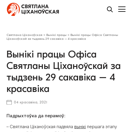
Святлана Ціханоўская
>
Вынікі працы
>
Вынікі працы Офіса Святланы
Ціханоўскай за тыдзень 29 сакавіка – 4 красавіка
Вынікі працы Офіса
Святланы Ціханоўскай за
тыдзень 29 сакавіка – 4
красавіка
04 красавіка, 2021
Падрыхтоўка да перамоў:
– Святлана Ціханоўская падвяла
вынікі
першага этапу