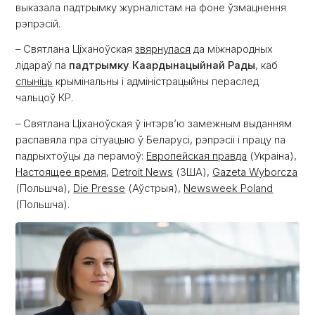
выказала падтрымку журналістам на фоне ўзмацнення
рэпрэсій.
– Святлана Ціханоўская
звярнулася
да міжнародных
лідараў па
падтрымку Каардынацыйнай Рады
, каб
спыніць
крымінальны і адміністрацыйны пераслед
чальцоў КР.
– Святлана Ціханоўская ў інтэрв’ю замежным выданням
распавяла пра сітуацыю ў Беларусі, рэпрэсіі і працу па
падрыхтоўцы да перамоў:
Европейская правда
(Украіна),
Настоящее время
,
Detroit News
(ЗША),
Gazeta Wyborcza
(Польшча),
Die Presse
(Аўстрыя),
Newsweek Poland
(Польшча).