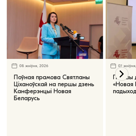
08 жніўня, 2026
07 жніўня
Поўная прамова Святланы
Першы 
Ціханоўскай на першы дзень
«Новая 
Канферэнцыі Новая
падыход
Беларусь