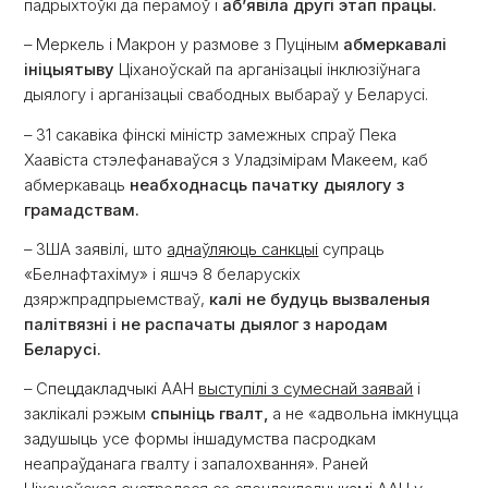
падрыхтоўкі да перамоў і
аб’явіла другі этап працы.
– Меркель і Макрон у размове з Пуціным
абмеркавалі
ініцыятыву
Ціханоўскай па арганізацыі інклюзіўнага
дыялогу і арганізацыі свабодных выбараў у Беларусі.
– 31 сакавіка фінскі міністр замежных спраў Пека
Хаавіста стэлефанаваўся з Уладзімірам Макеем, каб
абмеркаваць
неабходнасць пачатку дыялогу з
грамадствам.
– ЗША заявілі, што
аднаўляюць санкцыі
супраць
«Белнафтахіму» і яшчэ 8 беларускіх
дзяржпрадпрыемстваў,
калі не будуць вызваленыя
палітвязні і не распачаты дыялог з народам
Беларусі.
– Спецдакладчыкі ААН
выступілі з сумеснай заявай
і
заклікалі рэжым
спыніць гвалт,
а не «адвольна імкнуцца
задушыць усе формы іншадумства пасродкам
неапраўданага гвалту і запалохвання». Раней