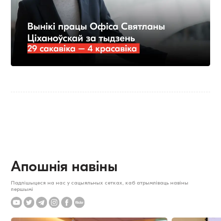
Апошнія навіны
Падпішыцеся на нас у сацыяльных сетках, каб атрымліваць навіны
першымі