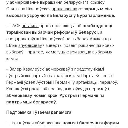
ў абмеркаванне вырашэння беларускага крызісу.
Святлана Ціханоўская
прапанавала
стварыць місію
высокага ўзроўню па Беларусі ў Еўрапарламенце.
– ПАСЕ
прыняла
праект рэзалюцыі аб
неабходнасці
тэрміновай выбарчай рэформы ў Беларусі,
а
спецпрадстаўнік Ціханоўскай па выбарах Аляксандр
Шлык
апублікаваў
чацвёрты праект рашэння да новых
выбараў – пра тое, як могуць фармавацца выбарчыя
камісіі.
– Валер Кавалеўскі абмеркаваў з прадстаўнікамі
аўстрыйскіх партый і сакратарыятам Партыі Зялёных
Германіі ўдзел Аўстрыі і Германіі ў арганізацыі перамоў.
Кавалеўскі расказаў пра падрыхтоўку да перамоў і
абмеркаваў новыя крокі Аўстрыі і Германіі па
падтрымцы беларусаў.
Падтрымка і ўзаемадапамога:
– Ціханоўская абмеркавала
новыя і бяспечныя формы