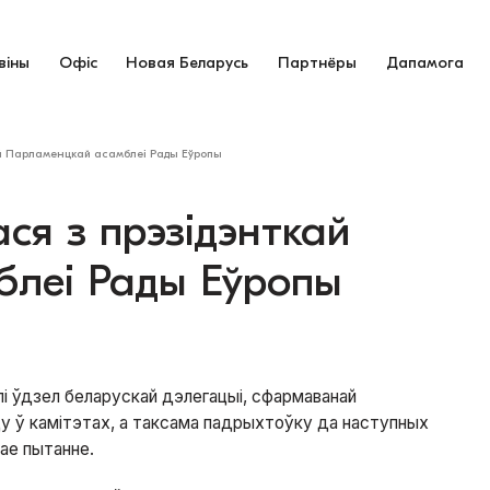
віны
Офіс
Новая Беларусь
Партнёры
Дапамога
ай Парламенцкай асамблеі Рады Еўропы
ся з прэзідэнткай
леі Рады Еўропы
і ўдзел беларускай дэлегацыі, сфармаванай
у ў камітэтах, а таксама падрыхтоўку да наступных
кае пытанне.