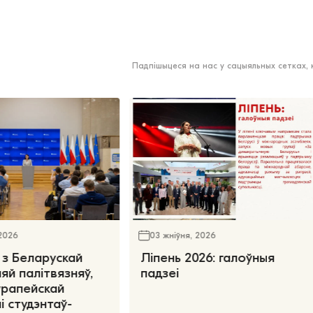
Падпішыцеся на нас у сацыяльных сетках,
 2026
03 жніўня, 2026
 з Беларускай
Ліпень 2026: галоўныя
яй палітвязняў,
падзеі
ўрапейскай
і студэнтаў-