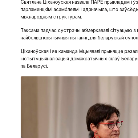
Святлана Ціханоўская назвала ПАРЕ прыкладам і ўз
парламенцкімі асамблеямі і адзначыла, што заўсёд
міжнародным структурам.
Таксама падчас сустрэчы абмеркавалі сітуацыю з п
найбольш крытычныя пытанні для беларускай супол
Ціханоўская і яе каманда ініцыявалі прыняцце рэза
інстытуцыяналізацыя дэмакратычных сілаў Белару
па Беларусі.