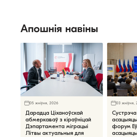
Апошнія навіны
05 жніўня, 2026
03 жніўня,
Дарадца Ціханоўскай
Сустрэча
абмеркаваў з кіраўніцай
асацыяцы
Дэпартамента міграцыі
форум Е
Літвы актуальныя для
асацыяцы