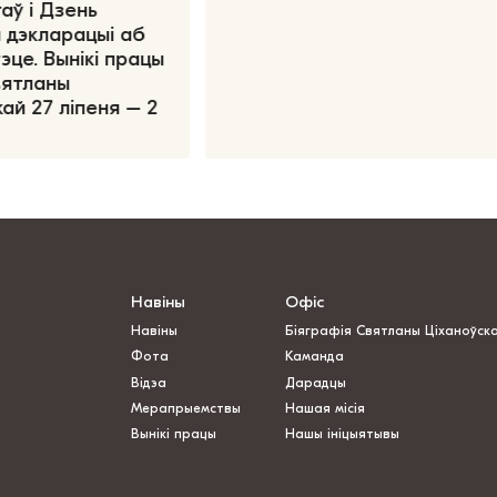
аў і Дзень
 дэкларацыі аб
эце. Вынікі працы
вятланы
ай 27 ліпеня – 2
Навіны
Офіс
Навіны
Біяграфія Святланы Ціханоўск
Фота
Каманда
Відэа
Дарадцы
Мерапрыемствы
Нашая місія
Вынікі працы
Нашы ініцыятывы