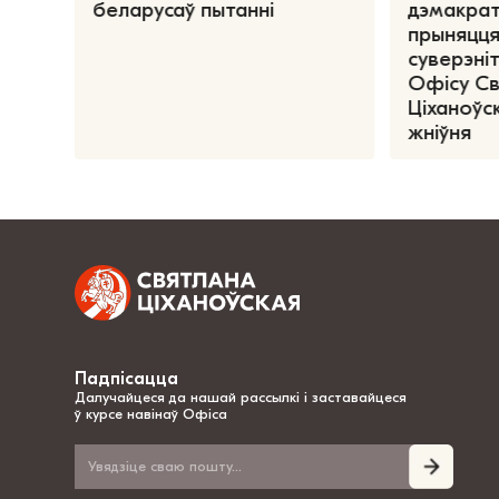
беларусаў пытанні
дэмакрат
прыняцця
суверэніт
Офісу С
Ціханоўск
жніўня
Падпісацца
Далучайцеся да нашай рассылкі і заставайцеся
ў курсе навінаў Офіса