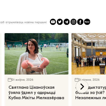
 каб атрымліваць навіны першымі
01 жніўня, 2026
31 ліпеня, 2026
Святлана Ціханоўская
«Чаго дыктату
ўзяла ўдзел у адкрыцці
больш за ўсё?
Кубка Мікіты Мелказёрава
Незалежных л