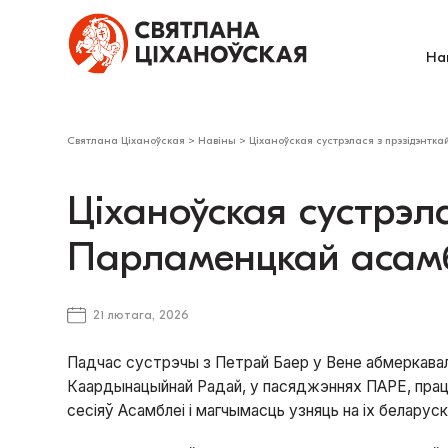
На
Святлана Ціханоўская
>
Навіны
>
Ціханоўская сустрэлася з прэзідэнтк
Ціханоўская сустрэла
Парламенцкай асамб
21 лютага, 2026
Падчас сустрэчы з Петрай Баер у Вене абмеркавал
Каардынацыйнай Радай, у пасяджэннях ПАРЕ, прац
сесіяў Асамблеі і магчымасць узняць на іх беларус