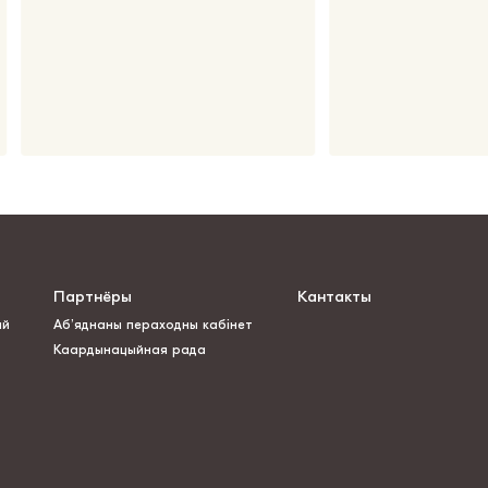
Партнёры
Кантакты
ай
Аб’яднаны пераходны кабінет
Каардынацыйная рада