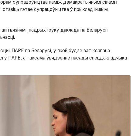
орам супрацоўніцтва паміж дэмакратычнымі сіламі і
ы ставіць гэтае супрацоўніцтва ў прыклад іншым
алітвязнямі, падрыхтоўку даклада па Беларусі і
ьнасці.
люцыі ПАРЕ па Беларусі, у якой будзе зафіксавана
сі ў ПАРЕ, а таксама ўвядзенне пасады спецдакладчыка