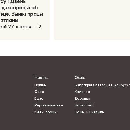
аў і Дзень
 дэкларацыі аб
эце. Вынікі працы
вятланы
ай 27 ліпеня – 2
Навіны
Офіс
Навіны
Біяграфія Святланы Ціханоўск
Фота
Каманда
Відэа
Дарадцы
Мерапрыемствы
Нашая місія
Вынікі працы
Нашы ініцыятывы