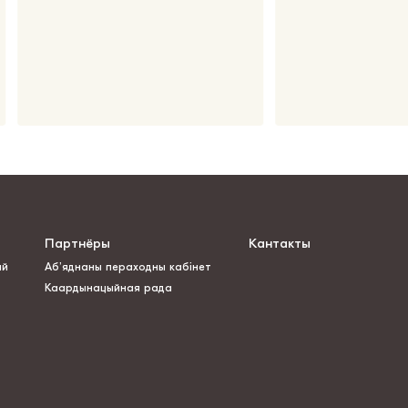
Партнёры
Кантакты
ай
Аб’яднаны пераходны кабінет
Каардынацыйная рада