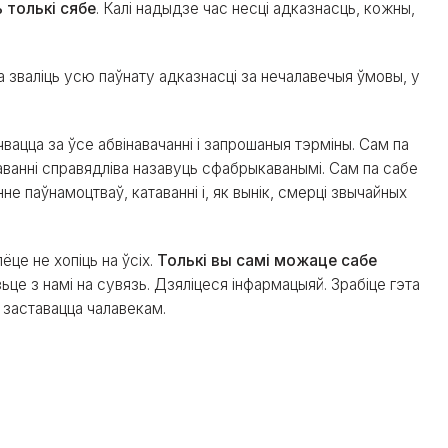
 толькі сябе
. Калі надыдзе час несці адказнасць, кожны,
а зваліць усю паўнату адказнасці за нечалавечыя ўмовы, у
чвацца за ўсе абвінавачанні і запрошаныя тэрміны. Сам па
даванні справядліва назавуць сфабрыкаванымі. Сам па сабе
е паўнамоцтваў, катаванні і, як вынік, смерці звычайных
це не хопіць на ўсіх.
Толькі вы самі можаце сабе
це з намі на сувязь. Дзяліцеся інфармацыяй. Зрабіце гэта
б заставацца чалавекам.