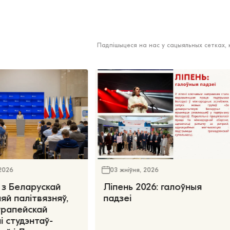
Падпішыцеся на нас у сацыяльных сетках,
 2026
03 жніўня, 2026
 з Беларускай
Ліпень 2026: галоўныя
яй палітвязняў,
падзеі
ўрапейскай
і студэнтаў-