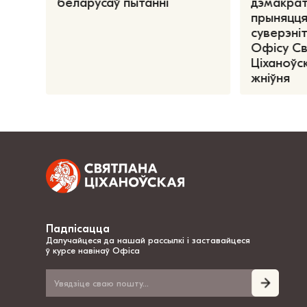
беларусаў пытанні
дэмакрат
прыняцця
суверэніт
Офісу С
Ціханоўск
жніўня
Падпісацца
Далучайцеся да нашай рассылкі і заставайцеся
ў курсе навінаў Офіса