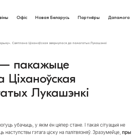
віны
Офіс
Новая Беларусь
Партнёры
Дапамога
ыку». Святлана Ціханоўская звярнулася да памагатых Лукашэнкі
 — пакажыце
а Ціханоўская
гатых Лукашэнкі
могуць убачыць, у якім ён цяпер стане. І такая сітуацыя не
ь наступствы гэтага ціску на палітвязняў. Зразумейце,
пры