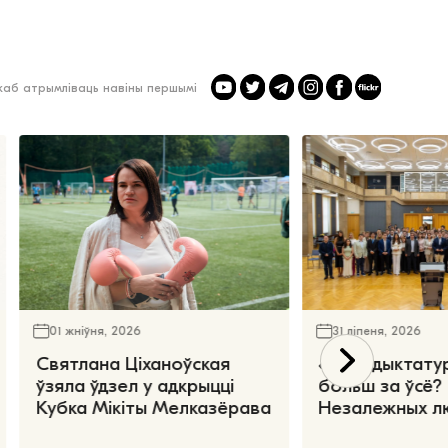
 каб атрымліваць навіны першымі
01 жніўня, 2026
31 ліпеня, 2026
Святлана Ціханоўская
«Чаго дыктату
ўзяла ўдзел у адкрыцці
больш за ўсё?
Кубка Мікіты Мелказёрава
Незалежных л