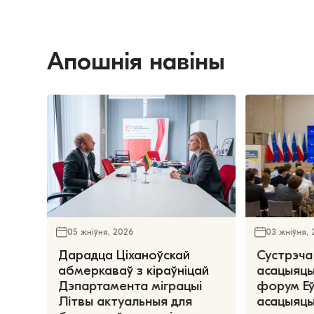
Апошнія навіны
05 жніўня, 2026
03 жніўня,
Дарадца Ціханоўскай
Сустрэча
абмеркаваў з кіраўніцай
асацыяцы
Дэпартамента міграцыі
форум Е
Літвы актуальныя для
асацыяцы