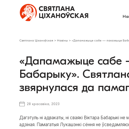
На
Святлана Ціханоўская
>
Навіны
>
«Дапамажыце сабе — пакажыце Бабар
«Дапамажыце сабе
Бабарыку». Святлан
звярнулася да пама
28 красавіка, 2023
Дагэтуль ні адвакаты, ні сваякі Віктара Бабарыкі не 
адзіная. Памагатыя Лукашэнкі сёння не ўсведамляюц