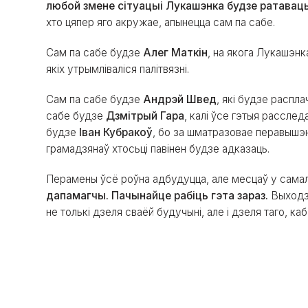
любой змене сітуацыі Лукашэнка будзе ратаваць
хто цяпер яго акружае, апынецца сам па сабе.
Сам па сабе будзе
Алег Маткін
, на якога Лукашэнк
якіх утрымліваліся палітвязні.
Сам па сабе будзе
Андрэй Швед
, які будзе распла
сабе будзе
Дзмітрый Гара
, калі ўсе гэтыя рассле
будзе
Іван Кубракоў
, бо за шматразовае перавышэнн
грамадзянаў хтосьці павінен будзе адказаць.
Перамены ўсё роўна адбудуцца, але месцаў у самалё
дапамагчы. Пачынайце рабіць гэта зараз.
Выходзь
не толькі дзеля сваёй будучыні, але і дзеля таго, ка