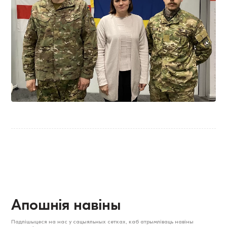
Апошнія навіны
Падпішыцеся на нас у сацыяльных сетках, каб атрымліваць навіны