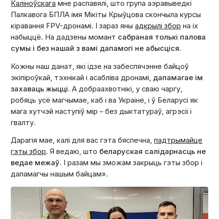
Каліноўскага
мне распавялі, што група аэравыведкі
Палкавога БПЛА імя Мікіты Крыўцова скончыла курсы
кіравання FPV-дронамі. І зараз яны
адкрылі збор
на іх
набыццё. На дадзены момант
сабраная толькі палова
сумы і без нашай з вамі дапамогі не абысціся.
Кожны наш данат, які ідзе на забеспячэнне байцоў
экіпіроўкай, тэхнікай і асабліва дронамі,
дапамагае ім
захаваць жыцці.
А добраахвотнiкi, у сваю чаргу,
робяць усё магчымае, каб і ва Украіне, і ў Беларусі як
мага хутчэй наступіў мір – без дыктатураў, агрэcii і
гвалту.
Дарагія мае, калі для вас гэта бяспечна,
падтрымайце
гэты збор
. Я ведаю, што
беларуская салідарнасць не
ведае межаў.
І разам мы зможам закрыць гэты збор і
дапамагчы нашым байцам».