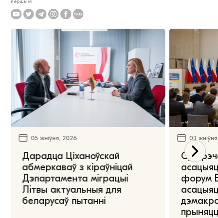
першымі
05 жніўня, 2026
03 жніўня
Дарадца Ціханоўскай
Сустрэч
абмеркаваў з кіраўніцай
асацыяц
Дэпартамента міграцыі
форум Е
Літвы актуальныя для
асацыяц
беларусаў пытанні
дэмакра
прыняцц