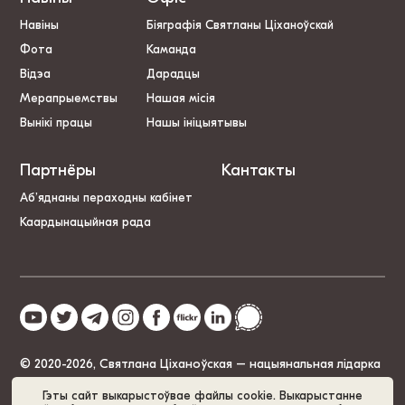
Навіны
Біяграфія Святланы Ціханоўскай
Фота
Каманда
Відэа
Дарадцы
Мерапрыемствы
Нашая місія
Вынікі працы
Нашы ініцыятывы
Партнёры
Кантакты
Аб’яднаны пераходны кабінет
Каардынацыйная рада
© 2020-2026, Святлана Ціханоўская – нацыянальная лідарка
Беларусі
Гэты сайт выкарыстоўвае файлы cookie. Выкарыстанне