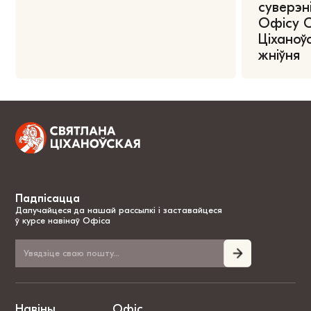
суверэні
Офісу 
Ціханоўс
жніўня
Падпісацца
Далучайцеся да нашай рассылкі і заставайцеся
ў курсе навінаў Офіса
Навіны
Офіс