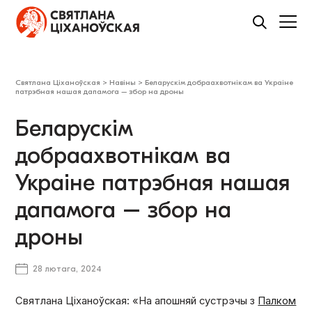
Святлана Ціханоўская
>
Навіны
>
Беларускім добраахвотнікам ва Украіне
патрэбная нашая дапамога – збор на дроны
Беларускім
добраахвотнікам ва
Украіне патрэбная нашая
дапамога – збор на
дроны
28 лютага, 2024
Святлана Ціханоўская: «На апошняй сустрэчы з
Палком