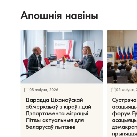
Апошнія навіны
05 жніўня, 2026
03 жніўня,
Дарадца Ціханоўскай
Сустрэча
абмеркаваў з кіраўніцай
асацыяцы
Дэпартамента міграцыі
форум Е
Літвы актуальныя для
асацыяцы
беларусаў пытанні
дэмакрат
прыняцця