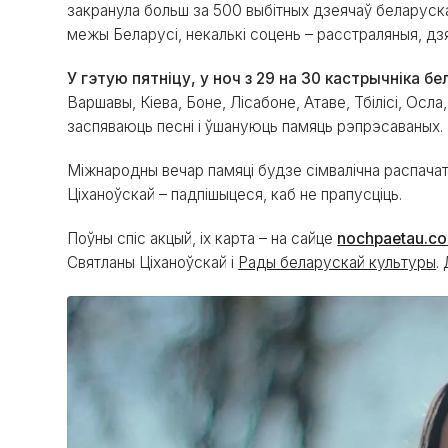
закранула больш за 500 выбітных дзеячаў беларуска
межы Беларусі, некалькі соцень – расстраляныя, дзя
У гэтую пятніцу, у ноч з 29 на 30 кастрычніка б
Варшавы, Кіева, Боне, Лісабоне, Атаве, Тбілісі, Осл
заспяваюць песні і ўшануюць памяць рэпрэсаваных.
Міжнародны вечар памяці будзе сімвалічна распачаты
Ціханоўскай – падпішыцеся, каб не прапусціць.
Поўны спіс акцый, іх карта – на сайце
nochpaetau.c
Святланы Ціханоўскай і
Рады беларускай культуры
.