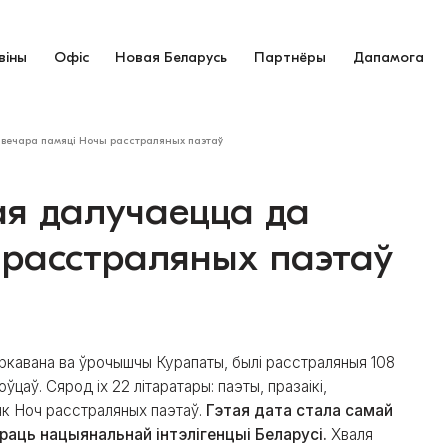
віны
Офіс
Новая Беларусь
Партнёры
Дапамога
а вечара памяці Ночы расстраляных паэтаў
ая далучаецца да
 расстраляных паэтаў
еркавана ва ўрочышчы Курапаты, былі расстраляныя 108
цаў. Сярод іх 22 літаратары: паэты, празаікі,
 як Ноч расстраляных паэтаў.
Гэтая дата стала самай
раць нацыянальнай інтэлігенцыі Беларусі.
Хваля