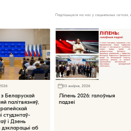
Падпішыцеся на нас у сацыяльных сетках,
 2026
03 жніўня, 2026
 з Беларускай
Ліпень 2026: галоўныя
яй палітвязняў,
падзеі
ўрапейскай
і студэнтаў-
аў і Дзень
 дэкларацыі аб