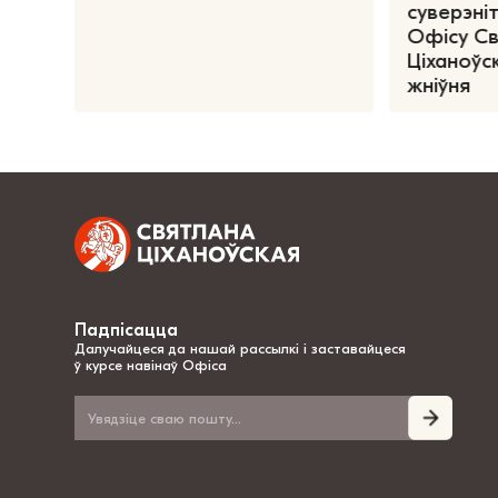
суверэніт
Офісу С
Ціханоўск
жніўня
Падпісацца
Далучайцеся да нашай рассылкі і заставайцеся
ў курсе навінаў Офіса