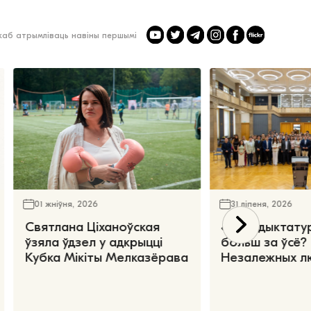
 каб атрымліваць навіны першымі
01 жніўня, 2026
31 ліпеня, 2026
Святлана Ціханоўская
«Чаго дыктату
ўзяла ўдзел у адкрыцці
больш за ўсё?
Кубка Мікіты Мелказёрава
Незалежных л