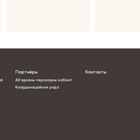
Партнёры
Кантакты
ай
Аб’яднаны пераходны кабінет
Каардынацыйная рада