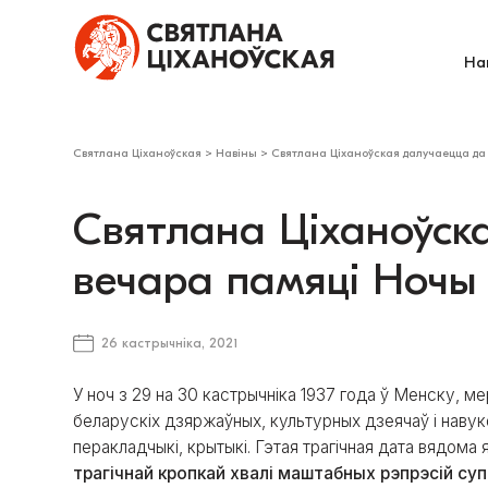
На
Святлана Ціханоўская
>
Навіны
>
​Святлана Ціханоўская далучаецца д
​Святлана Ціханоўск
вечара памяці Ночы
26 кастрычніка, 2021
У ноч з 29 на 30 кастрычніка 1937 года ў Менску, м
беларускіх дзяржаўных, культурных дзеячаў і навукоў
перакладчыкі, крытыкі. Гэтая трагічная дата вядома
трагічнай кропкай хвалі маштабных рэпрэсій суп