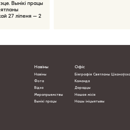
эце. Вынікі працы
вятланы
ай 27 ліпеня – 2
Навіны
Офіс
Навіны
Біяграфія Святланы Ціханоўск
Фота
Каманда
Відэа
Дарадцы
Мерапрыемствы
Нашая місія
Вынікі працы
Нашы ініцыятывы