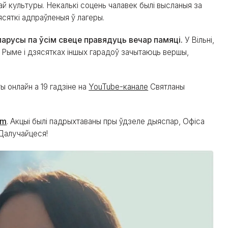
й культуры. Некалькі соцень чалавек былі высланыя за
сяткі адпраўленыя ў лагеры.
еларусы па ўсім свеце правядуць вечар памяці.
У Вільні,
а, Рыме і дзясятках іншых гарадоў зачытаюць вершы,
 онлайн а 19 гадзіне на
YouTube-канале
Святланы
om
. Акцыі былі падрыхтаваны пры ўдзеле дыяспар, Офіса
 Далучайцеся!