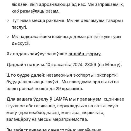
людзей, якія адрозніваюцца ад нас. Мы запрашаем іх,
каб размаўляць разам.
Тут няма месца рэкламе. Мы не рэкламуем тавары і
паслугі.
Мы падкрэсліваем важнасць дэмакратыі і культуры
дыскусіі.
Як падаць заяўку:
запоўніце
анлайн-форму
.
Дэдлайн падачы
: 10 красавіка 2024, 23:59 (па Мінску).
Што будзе далей
: незалежныя эксперты і эксперткі
будуць ацэньваць заяўкі. Мы паведамім пра вынікі па
электроннай пошце да 29 красавіка.
Для вашага ўдзелу ў LAMPA мы прапануем:
сцэнічнае
і гукавое абсталяванне, перакладчыка на латышскую
мову (пры неабходнасці), ментара, піяршчыка,
валанцёраў на месцы мерапрыемства.
Вы забяспечваеце самастойна:
напаўненне