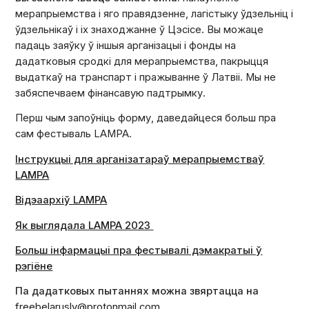
мерапрыемства і яго правядзенне, лагістыку ўдзельніц і
ўдзельнікаў і іх знаходжанне ў Цэсісе. Вы можаце
падаць заяўку ў іншыя арганізацыі і фонды на
дадатковыя сродкі для мерапрыемства, пакрыцця
выдаткаў на транспарт і пражыванне ў Латвіі. Мы не
забяспечваем фінансавую падтрымку.
Перш чым запоўніць форму, даведайцеся больш пра
сам фестываль LAMPA.
Інструкцыі для арганізатараў мерапрыемстваў
LAMPA
Відэаархіў LAMPA
Як выглядала LAMPA 2023
Больш інфармацыі пра фестывалі дэмакратыі ў
рэгіёне
Па дадатковых пытаннях можна звяртацца на
freebelaruslv@protonmail.com
.