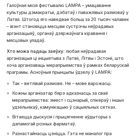
Галоўная місія фестывалю LAMPA – умацаванне
культуры дэмакратыі, дэбатаў і паважлівых размоваў у
Латвіі. Штогод яго наведвае больш за 20 тысяч чалавек
– івэнт становіцца месцам сустрэчы няўрадавых
арганізацыяў, органаў дзяржаўнага кіравання і
мясцовых уладаў.
Хто можа падаць заяўку:
любая няўрадавая
арганізацыя ці ініцыятыва з Латвіі, Літвы і Эстоніі, што
хоча арганізаваць мерапрыемства ў рамках беларускай
праграмы. Асноўныя прынцыпы ўдзелу ў LAMPA:
Так – ветлівай размове. Не – мове варожасці.
Кожны арганізатар бярэ адказнасць за сваё
мерапрыемства: змест і сцэнарый, спікераў і іншых
удзельнікаў, камунікацыю ў сацыяльных сетках.
Вітаецца дыскусія і прыцягненне аўдыторыі з
дапамогай розных фарматаў.
Разнастайнасць цэніцца. Гэта не маналог пра