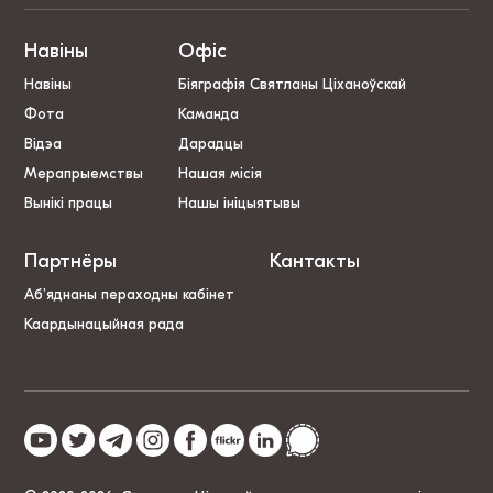
Навіны
Офіс
Навіны
Біяграфія Святланы Ціханоўскай
Фота
Каманда
Відэа
Дарадцы
Мерапрыемствы
Нашая місія
Вынікі працы
Нашы ініцыятывы
Партнёры
Кантакты
Аб’яднаны пераходны кабінет
Каардынацыйная рада