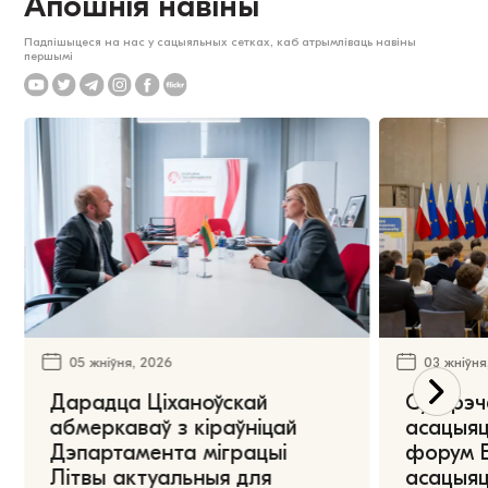
Апошнія навіны
Падпішыцеся на нас у сацыяльных сетках, каб атрымліваць навіны
першымі
05 жніўня, 2026
03 жніўня
Дарадца Ціханоўскай
Сустрэч
абмеркаваў з кіраўніцай
асацыяц
Дэпартамента міграцыі
форум Е
Літвы актуальныя для
асацыяц