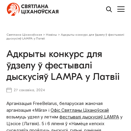
Святлана Ціханоўская
>
Навіны
>
Адкрыты конкурс для ўдзелу ў фестывалі
дыскусіяў LAMPA у Латвіі
Адкрыты конкурс для
ўдзелу ў фестывалі
дыскусіяў LAMPA у Латвіі
27 сакавіка, 2024
Арганізацыя FreeBelarus, беларуская жаночая
арганізацыя «Māra» і
Офіс Святланы Ціханоўскай
возьмуць удзел у летнім
фестывалі дыскусіяў LAMPA
у
Цэсісе (Латвія). 5 і 6 ліпеня ў «Намёце кепскіх
суседзяў» пройдуць дыскусіі, гульні, ранішнія