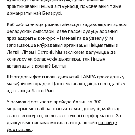
практыкаванні і іншыя актыўнасці, прысвечаныя тэме
дэмакратычнай Беларусі.
Каб забяспечыць разнастайнасць і задаволіць інтарэсы
беларускай дыяспары, дзве падзеі будуць абраныя
праз адкрыты конкурс – і менавіта да ўдзелу ў ім
запрашаюцца няўрадавыя арганізацыі і ініцыятывы з
Латвіі, Літвы і Эстоніі. Мы заклікаем далучыцца да
конкурсу як беларускія дыяспары, так і іншыя
арганізацыі з краінаў Балтыі.
Штогадовы фестываль дыскусіяў LAMPA
праходзіць у
маляўнічым горадзе Цэсіс, які знаходзіцца непадалёку
ад сталіцы Латвіі Рыгі.
У рамках фестывалю пройдзе больш за 300
мерапрыемстваў на розныя тэмы: дыскусіі, майстар-
класы, конкурсы, спектаклі, гульні і перформансы. За
дыскусіямі таксама можна сачыць анлайн
на сайце
фестывалю
.