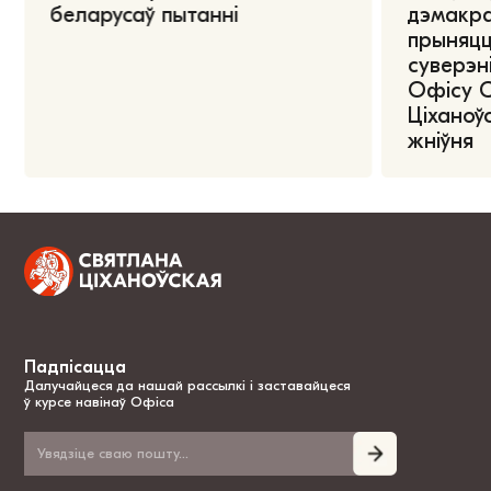
беларусаў пытанні
дэмакра
прыняцц
суверэні
Офісу 
Ціханоўс
жніўня
Падпісацца
Далучайцеся да нашай рассылкі і заставайцеся
ў курсе навінаў Офіса