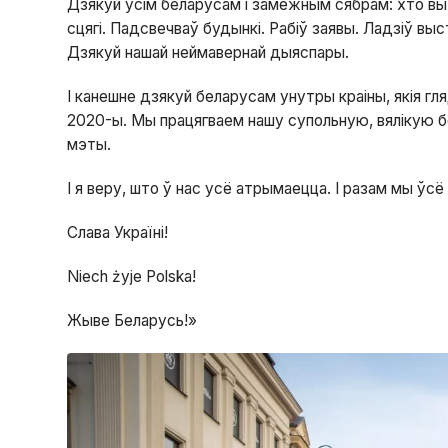
Дзякуй усім беларусам і замежным сябрам: хто вых
сцягі. Падсвечваў будынкі. Рабіў заявы. Ладзіў вы
Дзякуй нашай неймавернай дыяспары.
І канешне дзякуй беларусам унутры краіны, якія гл
2020-ы. Мы працягваем нашу супольную, вялікую б
мэты.
І я веру, што ў нас усё атрымаецца. І разам мы ўс
Слава Україні!
Niech żyje Polska!
Жыве Беларусь!»