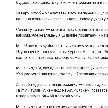
будзем выходзіць, пакуль кожны і кожная не апынец
І я веру, што ўжо сёлета мы зможам пабачыць усіх 
нашыя амерыканскія сябры, я веру, давядуць гэту 
Сёння тут з намі — многія з тых, хто яшчэ нядаўна
няволяй. Але незламаныя! Давайце прывітаем іх на в
Мы сёння выходзім
і за тых, хто не можа выходзі
Паўночную Карэю ў цэнтры Еўропы. Але людзі з Бел
падпольна. І таксама чакаюць моманту, калі мы змо
Мы выходзім
, каб аднавіць справядлівасць. Каб с
Каб усе маглі вярнуцца дадому. І ўсе ахвяры атр
А пасобнікі, усе злачынцы рэжыму — панеслі адказн
Паўлу Паўлавічу, камандзе НАУ, «Вясне» і праваа
цяпер нашмат бліжэй да гэтай мэты.
Мы выходзім
, таму што нельга не выходзіць. Нель