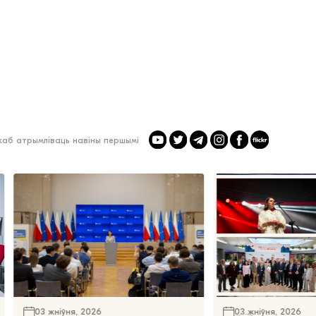
 каб атрымліваць навіны першымі
03 жніўня, 2026
03 жніўня, 2026