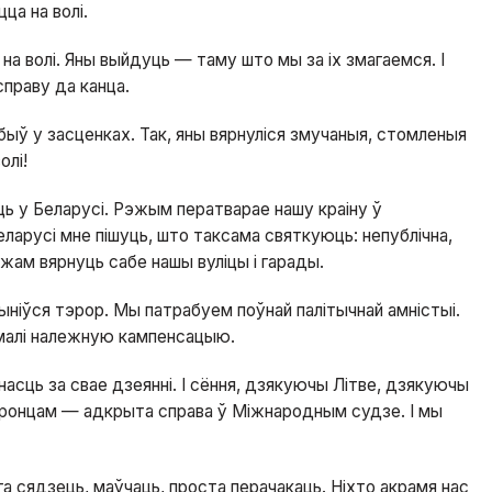
ца на волі.
на волі. Яны выйдуць — таму што мы за іх змагаемся. І
справу да канца.
 быў у засценках. Так, яны вярнуліся змучаныя, стомленыя
олі!
ць у Беларусі. Рэжым ператварае нашу краіну ў
арусі мне пішуць, што таксама святкуюць: непублічна,
жам вярнуць сабе нашы вуліцы і гарады.
пыніўся тэрор. Мы патрабуем поўнай палітычнай амністыі.
ымалі належную кампенсацыю.
асць за свае дзеянні. І сёння, дзякуючы Літве, дзякуючы
баронцам — адкрыта справа ў Міжнародным судзе. І мы
га сядзець, маўчаць, проста перачакаць. Ніхто акрамя нас