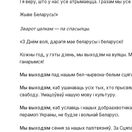
І я веру, што ў нас усё атрымаецца. І разам мы ўс
Жыве Беларусь!»
Зварот цалкам — па спасылцы.
«З Днём волі, дарагія мае беларусы і беларускі!
Кожны год, у гэты дзень, мы выходзім на вуліцы. 
ганарымся!
Мы выходзім
пад нашым бел-чырвона-белым сцягам
Мы выходзім
, каб ушанаваць усіх тых, хто прысвя
свабоду. Умацоўваў нашую мову і культуру.
Мы выходзім
, каб уславіць і нашых добраахвотнік
перамогі Украіны, не будзе і вольнай Беларусі.
Мы выходзім
сёння за нашых палітвязняў. За Сцяпа