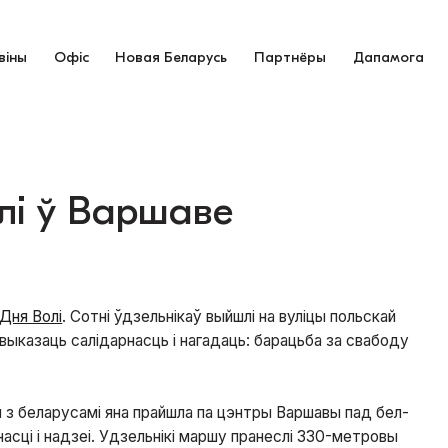
віны
Офіс
Новая Беларусь
Партнёры
Дапамога
лі ў Варшаве
Дня Волі
. Сотні ўдзельнікаў выйшлі на вуліцы польскай
выказаць салідарнасць і нагадаць: барацьба за свабоду
 з беларусамі яна прайшла па цэнтры Варшавы пад бел-
асці і надзеі. Удзельнікі маршу пранеслі 330-метровы