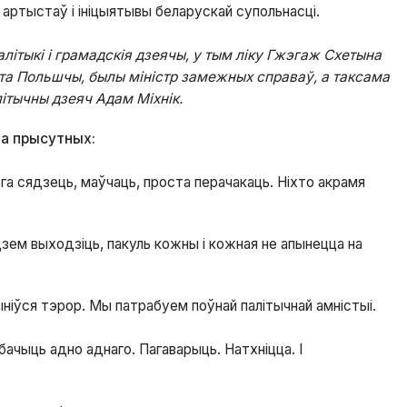
артыстаў і ініцыятывы беларускай супольнасці.
літыкі і грамадскія дзеячы, у тым ліку Гжэгаж Схетына
а Польшчы, былы міністр замежных справаў, а таксама
ітычны дзеяч Адам Міхнік.
да прысутных:
га сядзець, маўчаць, проста перачакаць. Ніхто акрамя
зем выходзіць, пакуль кожны і кожная не апынецца на
ыніўся тэрор. Мы патрабуем поўнай палітычнай амністыі.
ачыць адно аднаго. Пагаварыць. Натхніцца. І