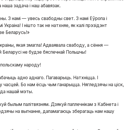
 наша задача і наш абавязак.
дны. З намі — увесь свабодны свет. З намі Еўропа і
і Украіна! І нішто так не натхняе, як калі прэзідэнт
ыве Беларусь!»
раіны, якая змагла! Адваявала свабоду, а сёння —
й Беларусі не будзе бяспечнай Польшчы!
 польскаму народу!
бачыць адно аднаго. Пагаварыць. Натхніцца. І
 часцей. Бо нам ёсць чым ганарыцца. Нягледзячы на ціск,
і да нашай мэты.
й былым палітвязням. Дзякуй паплечнікам з Кабінета і
едзячы на выгнанне, дапамагаюць зберагаць нам нашу