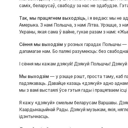
саміх, беларусаў, свабоду за нас не здабудзе. Гэта
Так, мы працягнем выходзіць
, і я ведаю: мы не а
Амерыка. З намі Польшча, з намі Літва. Урэшце, з нам
Украіны, якая сама ў вайне, гукае разам з намі: «Ж
Сёння мы выходзім
у розных гарадах Польшчы — к
дапамагае нам. Бо палякі разумеюць: без свабодна
І сёння мы кажам дзякуй! Дзякуй Польшчы! Дзякуй
Мы выходзім
— у рэшце рэшт, проста таму, каб па
падзякаваць. Давайце казаць «дзякуй» адно аднаму
мы з вамі выстаялі ўсе гэтыя гады і працягваем ісц
Я кажу «дзякуй» смелым беларусам Варшавы. Дзяку
Каардынацыйнай Рады. Дзякуй музыкам, якія, нягл
ідэнтычнасць.