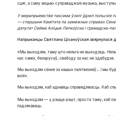
сцяг, а саму акцыю суправаджалі музыка, выступы 
У мерапрыемстве таксама ўзялі ўдзел польскія па
— старшыня Камітэта па замежных справах Сенат
дэпутат Сейма Аліцыя Лепкоўска і грамадска-пал
Напрыканцы Святлана Ціханоўская звярнулася 
«Мы выходзім, таму што нельга не выходзіць. Нель
нас саміх, беларусаў, свабоду за нас не здабудзе.
Мы выходзім сёння за нашых палітвязняў… І мы буд
волі».
Мы выходзім, каб аднавіць справядлівасць. Каб сп
Мы выходзім — у рэшце рэшт, проста таму, каб паб
падзякаваць.