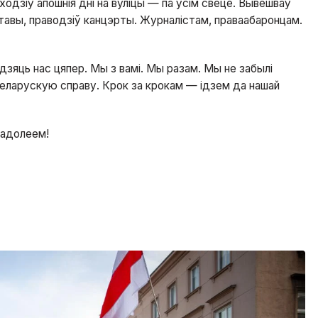
одзіў апошнія дні на вуліцы — па ўсім свеце. Вывешваў
ставы, праводзіў канцэрты. Журналістам, праваабаронцам.
ядзяць нас цяпер. Мы з вамі. Мы разам. Мы не забылі
еларускую справу. Крок за крокам — ідзем да нашай
ё адолеем!