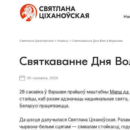
На
Святлана Ціханоўская
>
Навіны
>
Святкаванне Дня Волі ў Варшаве
Святкаванне Дня Во
30 сакавіка, 2026
28 сакавіка ў Варшаве прайшоў маштабны
Марш да 
сталіцы, каб разам адзначыць нацыянальнае свята, 
Беларусі працягваецца.
Да шэсця далучылася Святлана Ціханоўская. Разам
чырвона-белымі сцягамі — сімвалам стойкасці, годн