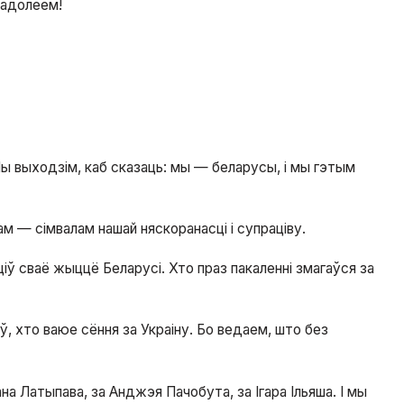
ё адолеем!
Мы выходзім, каб сказаць: мы — беларусы, і мы гэтым
 — сімвалам нашай няскоранасці і супраціву.
ціў сваё жыццё Беларусі. Хто праз пакаленні змагаўся за
аў, хто ваюе сёння за Украіну. Бо ведаем, што без
на Латыпава, за Анджэя Пачобута, за Ігара Ільяша. І мы