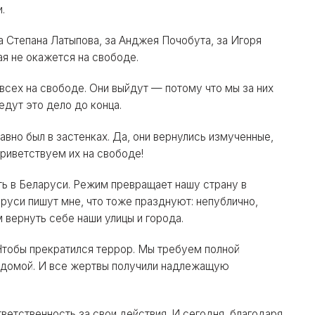
.
 Степана Латыпова, за Анджея Почобута, за Игоря
я не окажется на свободе.
всех на свободе. Они выйдут — потому что мы за них
едут это дело до конца.
авно был в застенках. Да, они вернулись измученные,
приветствуем их на свободе!
ть в Беларуси. Режим превращает нашу страну в
руси пишут мне, что тоже празднуют: непублично,
вернуть себе наши улицы и города.
Чтобы прекратился террор. Мы требуем полной
я домой. И все жертвы получили надлежащую
ветственность за свои действия. И сегодня, благодаря