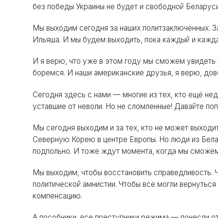
без победы Украины не будет и свободной Беларуси
Мы выходим сегодня за наших политзаключённых. За
Ильяша. И мы будем выходить, пока каждый и кажда
И я верю, что уже в этом году мы сможем увидеть 
боремся. И наши американские друзья, я верю, дов
Сегодня здесь с нами — многие из тех, кто ещё нед
уставшие от неволи. Но не сломленные! Давайте по
Мы сегодня выходим и за тех, кто не может выходи
Северную Корею в центре Европы. Но люди из Бела
подпольно. И тоже ждут момента, когда мы сможем 
Мы выходим, чтобы восстановить справедливость. 
политической амнистии. Чтобы все могли вернутьс
компенсацию.
А пособники, все преступники режима — понесли от