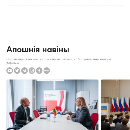
Апошнія навіны
Падпішыцеся на нас у сацыяльных сетках, каб атрымліваць навіны
першымі