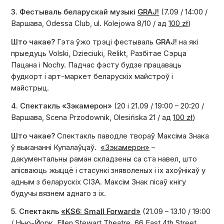
3. Фестываль беларускай музыкі
GRAJ!
(7.09 / 14:00 /
Варшава, Odessa Club, ul. Kolejowa 8/10 / ад
100
zł
)
Што чакае?
Гэта ўжо трэці фестываль
GRAJ!
на які
прыедуць Volski, Dzieciuki, Relikt, Разбітае Сэрца
Пацана і Nochy. Падчас фэсту будзе працаваць
фудкорт і арт-маркет беларускіх майстроў і
майстрыц.
4. Спектакль «Зэкамерон»
(20 і 21.09 / 19:00 – 20:20 /
Варшава,
Scena Przodownik, Olesińska 21 /
ад
100
zł
)
Што чакае?
Спектакль паводле твораў Максіма Знака
ў выкананні Купалаўцаў.
«Зэкамерон»
–
дакументальны раман складзены са ста навел, што
апісваюць жыццё і стасункі зняволеных і іх ахоўнікаў у
адным з беларускіх СІЗА. Максім Знак пісаў кнігу
будучы вязнем аднаго з іх.
5. Спектакль
«KS6: Small Forward»
(21.09 – 13.10 / 19:00
/ Нью-Йорк,
Ellen Stewart Theatre, 66 East 4th Street,