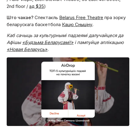
2nd floor /
ад $35
)
Што чакае?
Спектакль
Belarus Free Theatre
пра зорку
беларускага баскетбола
Кацю Сныціну
.
Каб сачыць за культурнымі падзеямі далучайцеся да
Афішы
«Будзьма Беларусамі!»
і пампуйце аплікацыю
«Новая Беларусь»
.