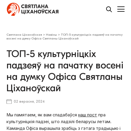
Святлана Ціханоўская
>
Навіны
>
ТОП-5 культурніцкіх падзеяў на пачатку
восені на думку Офіса Святланы Ціханоўскай
ТОП-5 культурніцкіх
падзеяў на пачатку восені
на думку Офіса Святланы
Ціханоўскай
02 верасня, 2024
Мы памятаем, як вам спадабаўся
наш пост
пра
культурніцкія падзеі, што ладзілі беларусы летам.
Каманда Офіса вырашыла зрабіць з гэтага традыцыю і