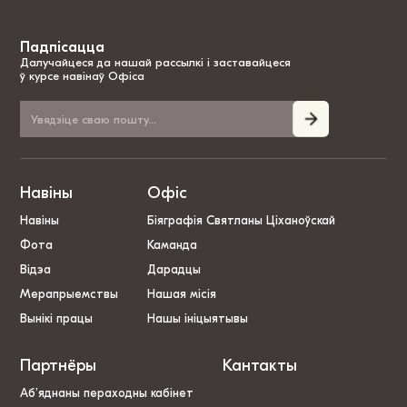
Падпісацца
Далучайцеся да нашай рассылкі і заставайцеся
ў курсе навінаў Офіса
Навіны
Офіс
Навіны
Біяграфія Святланы Ціханоўскай
Фота
Каманда
Відэа
Дарадцы
Мерапрыемствы
Нашая місія
Вынікі працы
Нашы ініцыятывы
Партнёры
Кантакты
Аб’яднаны пераходны кабінет