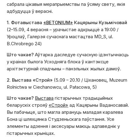
сабрала цікавыя мерапрыемствы па ўсяму свету, якія
адбудуцца ў верасні.
1. Фотавыстава
«BETONIUM»
Кацярыны Кузьмічовай
(2–15.09, 4 верасня – урачыстае адкрыццё а 19:00 /
Уроцлаў, Галерэя сучаснага мастацтва MD_S, ul.
В.Chrobrego 24)
Што чакае?
Аўтарка даследуе сучасную ідэнтычнасць
у краінах былога Усходняга блока ў кантэксце
архітэктурнай спадчыны – панэльных жылых дамоў.
2. Выстава «Строй»
(5.09 – 20.10 / Ціхановец,
Muzeum
Rolnictwa w Ciechanowcu, ul. Pałacowа, 5
)
Што чакае?
В
ыстава
гістарычных традыцыйных
беларускіх строяў
«Строй»
ад Кацярыны Ваданосавай.
Вы пабачыце, што магла апрануць маладая каралева
Бона ці шляхцянка Студзеньскага паўстання. Усе
элементы адзення і аксесуары маюць адпаведнік у
гістарычных крыніцах.