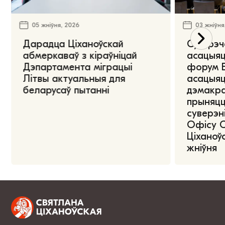
05 жніўня, 2026
03 жніўня
Дарадца Ціханоўскай
Сустрэч
абмеркаваў з кіраўніцай
асацыяц
Дэпартамента міграцыі
форум Е
Літвы актуальныя для
асацыяц
беларусаў пытанні
дэмакра
прыняцц
суверэні
Офісу 
Ціханоўс
жніўня