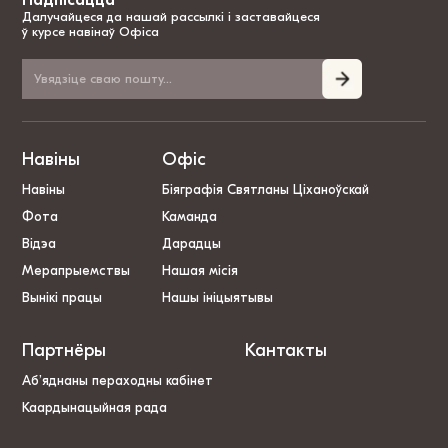
Далучайцеся да нашай рассылкі і заставайцеся
ў курсе навінаў Офіса
Навіны
Офіс
Навіны
Біяграфія Святланы Ціханоўскай
Фота
Каманда
Відэа
Дарадцы
Мерапрыемствы
Нашая місія
Вынікі працы
Нашы ініцыятывы
Партнёры
Кантакты
Аб’яднаны пераходны кабінет
Каардынацыйная рада