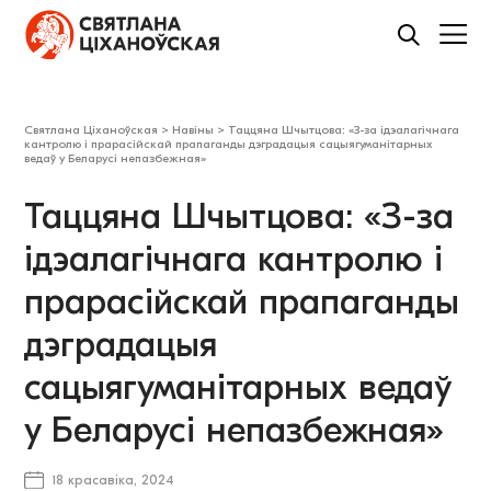
Святлана Ціханоўская
>
Навіны
>
Таццяна Шчытцова: «З-за ідэалагічнага
кантролю і прарасійскай прапаганды дэградацыя сацыягуманітарных
ведаў у Беларусі непазбежная»
Таццяна Шчытцова: «З-за
ідэалагічнага кантролю і
прарасійскай прапаганды
дэградацыя
сацыягуманітарных ведаў
у Беларусі непазбежная»
18 красавіка, 2024