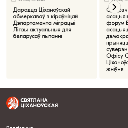
Дарадца Ціханоўскай
Сустрэч
абмеркаваў з кіраўніцай
асацыяц
Дэпартамента міграцыі
форум Е
Літвы актуальныя для
асацыяц
беларусаў пытанні
дэмакра
прыняцц
суверэні
Офісу 
Ціханоўс
жніўня
Падпісацца