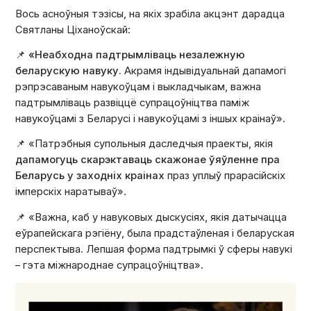
Вось асноўныя тэзісы, на якіх зрабіла акцэнт дарадца
Святланы Ціханоўскай:
📌
«Неабходна падтрымліваць незалежную
беларускую навуку.
Акрамя індывідуальнай дапамогі
рэпрэсаваным навукоўцам і выкладчыкам, важна
падтрымліваць развіццё супрацоўніцтва паміж
навукоўцамі з Беларусі і навукоўцамі з іншых краінаў».
📌 «Патрэбныя супольныя даследчыя праекты, якія
дапамогуць скарэктаваць скажонае ўяўленне пра
Беларусь у заходніх краінах
праз уплыў прарасійскіх
імперскіх наратываў».
📌 «Важна, каб у навуковых дыскусіях, якія датычацца
еўрапейскага рэгіёну, была прадстаўленая і беларуская
перспектыва. Лепшая форма падтрымкі ў сферы навукі
– гэта міжнароднае супрацоўніцтва».