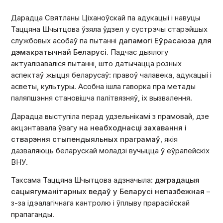
Дарадца Святланы Ціханоўскай па адукацыі і навуцы
Таццяна Шчытцова ўзяла ўдзел у сустрэчы старэйшых
службовых асобаў па пытанні
дапамогі Еўрасаюза для
дэмакратычнай Беларусі.
Падчас дыялогу
актуалізаваліся пытанні, што датычацца розных
аспектаў жыцця беларусаў: правоў чалавека, адукацыі і
асветы, культуры. Асобна ішла гаворка пра метады
паляпшэння становішча палітвязняў, іх вызвалення.
Дарадца выступіла перад удзельнікамі з прамовай, дзе
акцэнтавала ўвагу
на неабходнасці захавання і
стварэння стыпендыяльных праграмаў
, якія
дазваляюць беларускай моладзі вучыцца ў еўрапейскіх
ВНУ.
Таксама Таццяна Шчытцова адзначыла:
дэградацыя
сацыягуманітарных ведаў у Беларусі непазбежная
–
з-за ідэалагічнага кантролю і ўплыву прарасійскай
прапаганды.