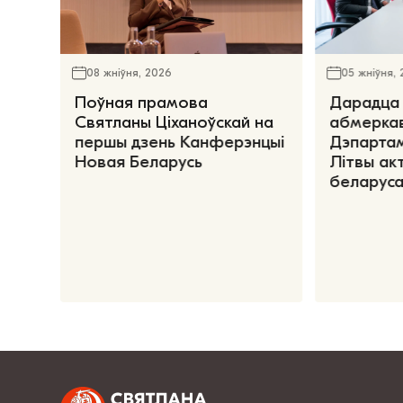
08 жніўня, 2026
05 жніўня,
Поўная прамова
Дарадца 
Святланы Ціханоўскай на
абмеркав
першы дзень Канферэнцыі
Дэпартам
Новая Беларусь
Літвы ак
беларуса