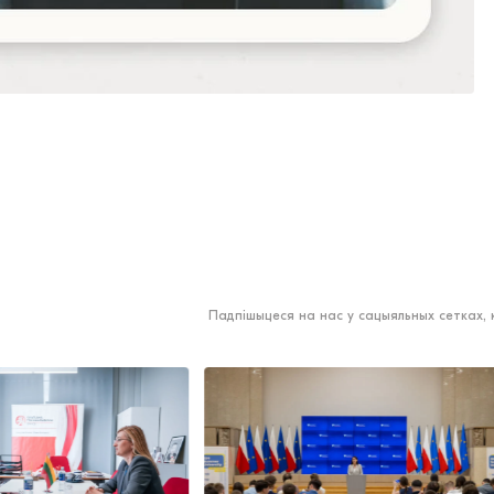
Падпішыцеся на нас у сацыяльных сетках,