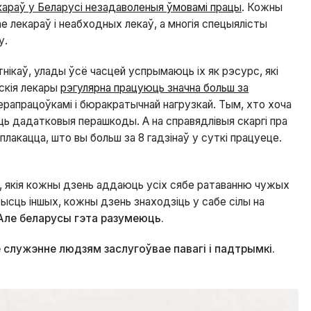
араў у Беларусі незадаволеныя ўмовамі працы
. Кожны
пае лекараў і неабходных лекаў, а многія спецыялісты
у.
ікаў, улады ўсё часцей успрымаюць іх як рэсурс, які
скія лекары
рэгулярна працуюць значна больш за
ерапрацоўкамі і бюракратычнай нагрузкай. Тым, хто хоча
юць дадатковыя перашкоды. А на справядлівыя скаргі пра
 плакацца, што вы больш за 8 гадзінаў у суткі працуеце.
, якія кожны дзень аддаюць усіх сябе ратаванню чужых
ысць іншых, кожны дзень знаходзіць у сабе сілы на
 Але беларусы гэта разумеюць.
 служэнне людзям заслугоўвае павагі і падтрымкі.