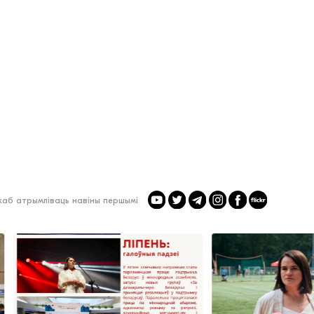
 каб атрымліваць навіны першымі