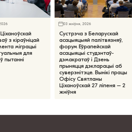
 2026
03 жніўня, 2026
Ціханоўскай
Сустрэча з Беларускай
аў з кіраўніцай
асацыяцыяй палітвязняў,
ента міграцыі
форум Еўрапейскай
туальныя для
асацыяцыі студэнтаў-
ў пытанні
дэмакратаў і Дзень
прыняцця дэкларацыі аб
суверэнітэце. Вынікі працы
Офісу Святланы
Ціханоўскай 27 ліпеня – 2
жніўня