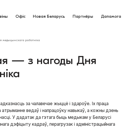
віны
Офіс
Новая Беларусь
Партнёры
Дапамога
я медыцынскага работніка
ая — з нагоды Дня
ніка
адказнасць за чалавечае жыццё і здароўе. Іх праца
а атрыманне ведаў і напрацоўку навыкаў, а кожны дзень
жнасці. У дадатак да гэтага быць медыкам у Беларусі
нага дэфіцыту кадраў, перагрузак і адміністрацыйнага