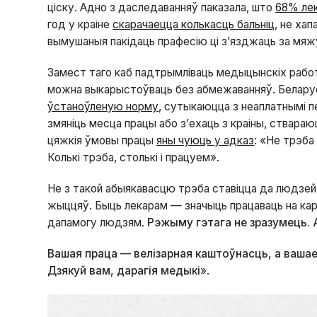
ціску. Адно з даследаванняў паказала, што
68% лек
год у краіне
скарачаецца колькасць бальніц
, не ха
вымушаныя пакідаць прафесію ці з’язджаць за мяж
Замест таго каб падтрымліваць медыцынскіх работн
можна выкарыстоўваць без абмежаванняў. Белару
ўстаноўленую норму
, сутыкаюцца з неаплатнымі п
змяніць месца працы або з’ехаць з краіны, ствара
цяжкія ўмовы працы
яны чуюць у адказ
: «Не трэба
Колькі трэба, столькі і працуем».
Не з такой абыякавасцю трэба ставіцца да людзей
жыццяў. Быць лекарам — значыць працаваць на кар
дапамогу людзям.
Рэжыму гэтага не зразумець.
Вашая праца — велізарная каштоўнасць, а вашае
Дзякуй вам, дарагія медыкі
».