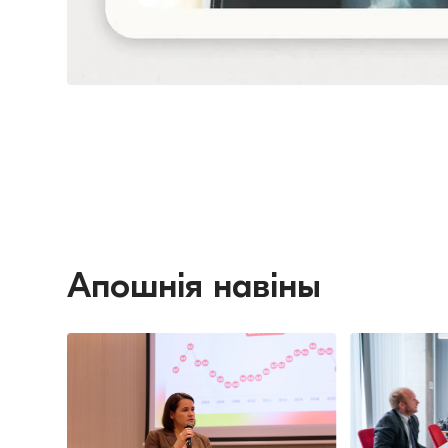
Апошнія навіны