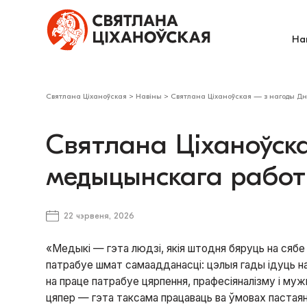
На
Святлана Ціханоўская
>
Навіны
>
Святлана Ціханоўская — з нагоды Дн
Святлана Ціханоўск
медыцынскага работ
22 чэрвеня, 2026
«Медыкі — гэта людзі, якія штодня бяруць на сябе 
патрабуе шмат самаадданасці: цэлыя гады ідуць н
на праце патрабуе цярпення, прафесіяналізму і му
цяпер — гэта таксама працаваць ва ўмовах пастаян