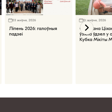
03 жніўня, 2026
01 жніўня, 2026
Ліпень 2026: галоўныя
Святлана Ціха
падзеі
ўзяла ўдзел у 
Кубка Мікіты 