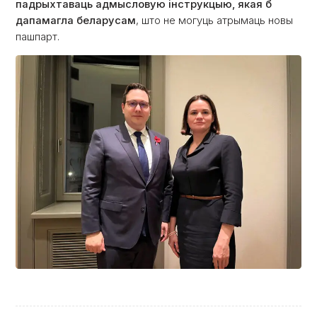
падрыхтаваць адмысловую інструкцыю, якая б
дапамагла беларусам
, што не могуць атрымаць новы
пашпарт.