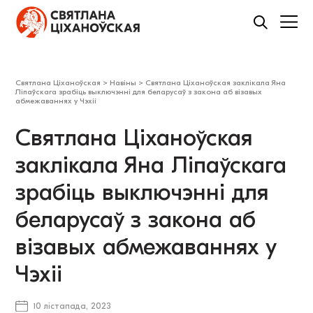
Святлана Ціханоўская
>
Навіны
>
Святлана Ціханоўская заклікала Яна
Ліпаўскага зрабіць выключэнні для беларусаў з закона аб візавых
абмежаваннях у Чэхіі
Святлана Ціханоўская
заклікала Яна Ліпаўскага
зрабіць выключэнні для
беларусаў з закона аб
візавых абмежаваннях у
Чэхіі
10 лістапада, 2023