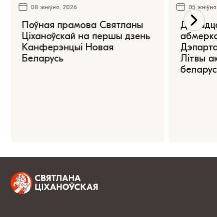
08 жніўня, 2026
05 жніўня
Поўная прамова Святланы
Дарадца
Ціханоўскай на першы дзень
абмерка
Канферэнцыі Новая
Дэпарта
Беларусь
Літвы а
беларус