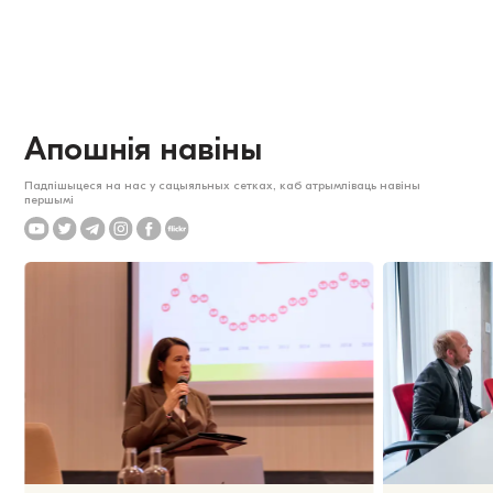
Апошнія навіны
Падпішыцеся на нас у сацыяльных сетках, каб атрымліваць навіны
першымі