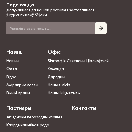
Падпісацца
Далучайцеся да нашай рассылкі і заставайцеся
ў курсе навінаў Офіса
Навіны
Офіс
Навіны
Біяграфія Святланы Ціханоўскай
Фота
Каманда
Відэа
Дарадцы
Мерапрыемствы
Нашая місія
Вынікі працы
Нашы ініцыятывы
Партнёры
Кантакты
Аб’яднаны пераходны кабінет
Каардынацыйная рада