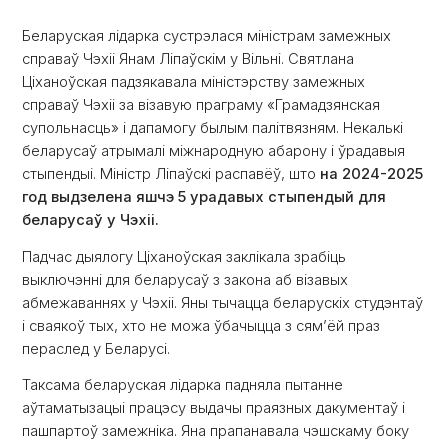
Беларуская лідарка сустрэлася міністрам замежных
справаў Чэхіі Янам Ліпаўскім у Вільні. Святлана
Ціханоўская падзякавала міністэрству замежных
справаў Чэхіі за візавую праграму «Грамадзянская
супольнасць» і дапамогу былым палітвязням. Некалькі
беларусаў атрымалі міжнародную абарону і ўрадавыя
стыпендыі. Міністр Ліпаўскі распавёў, што
на 2024-2025
год выдзелена яшчэ 5 урадавых стыпендый для
беларусаў у Чэхіі.
Падчас дыялогу Ціханоўская заклікала зрабіць
выключэнні для беларусаў з закона аб візавых
абмежаваннях у Чэхіі. Яны тычацца беларускіх студэнтаў
і сваякоў тых, хто не можа ўбачыцца з сям’ёй праз
пераслед у Беларусі.
Таксама беларуская лідарка падняла пытанне
аўтаматызацыі працэсу выдачы праязных дакументаў і
пашпартоў замежніка. Яна прапанавала чэшскаму боку