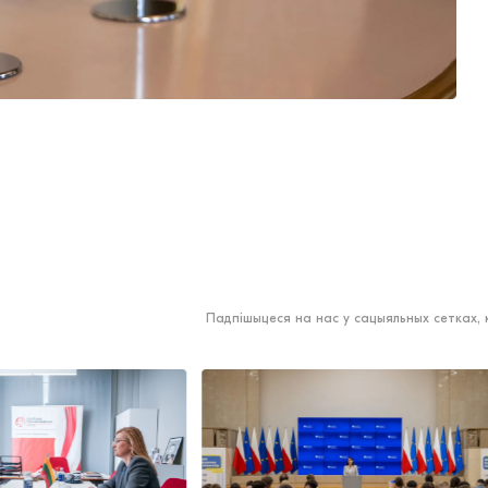
Падпішыцеся на нас у сацыяльных сетках,