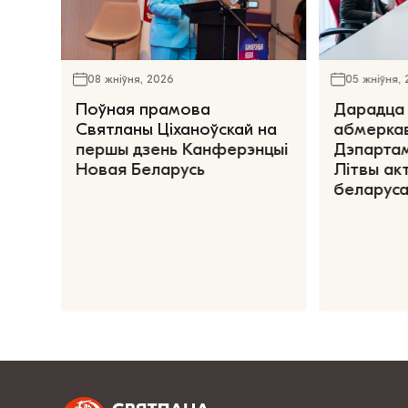
08 жніўня, 2026
05 жніўня,
Поўная прамова
Дарадца 
Святланы Ціханоўскай на
абмеркав
першы дзень Канферэнцыі
Дэпартам
Новая Беларусь
Літвы ак
беларуса