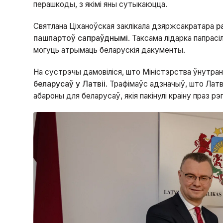
перашкоды, з якімі яны сутыкаюцца.
Святлана Ціханоўская заклікала дзяржсакратара
р
пашпартоў сапраўднымі
. Таксама лідарка папрасіл
могуць атрымаць беларускія дакументы.
На сустрэчы дамовіліся, што Міністэрства ўнутра
беларусаў у Латвіі
. Трафімаўс адзначыў, што Лат
абароны для беларусаў, якія пакінулі краіну праз рэ