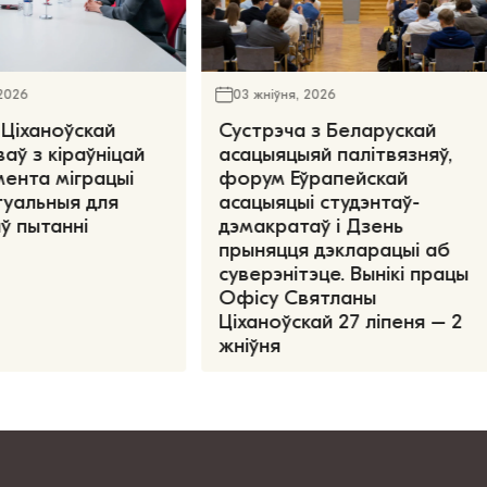
 2026
03 жніўня, 2026
Ціханоўскай
Сустрэча з Беларускай
аў з кіраўніцай
асацыяцыяй палітвязняў,
ента міграцыі
форум Еўрапейскай
туальныя для
асацыяцыі студэнтаў-
ў пытанні
дэмакратаў і Дзень
прыняцця дэкларацыі аб
суверэнітэце. Вынікі працы
Офісу Святланы
Ціханоўскай 27 ліпеня – 2
жніўня