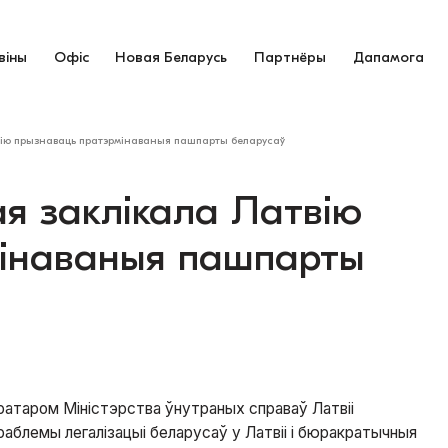
віны
Офіс
Новая Беларусь
Партнёры
Дапамога
вію прызнаваць пратэрмінаваныя пашпарты беларусаў
ая заклікала Латвію
мінаваныя пашпарты
атаром Міністэрства ўнутраных справаў Латвіі
раблемы легалізацыі беларусаў у Латвіі і бюракратычныя