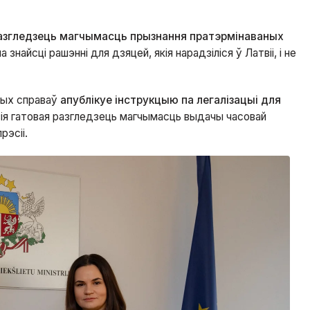
азгледзець магчымасць прызнання пратэрмінаваных
а знайсці рашэнні для дзяцей, якія нарадзіліся ў Латвіі, і не
ных справаў
апублікуе інструкцыю па легалізацыі для
вія гатовая разгледзець магчымасць выдачы часовай
прэсіі.