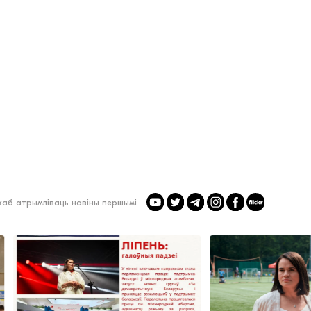
 каб атрымліваць навіны першымі