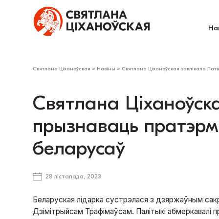
На
Святлана Ціханоўская
>
Навіны
>
Святлана Ціханоўская заклікала Лат
Святлана Ціханоўск
прызнаваць пратэр
беларусаў
28 лістапада, 2023
Беларуская лідарка сустрэлася з дзяржаўным сакр
Дзімітрыйсам Трафімаўсам. Палітыкі абмеркавалі п