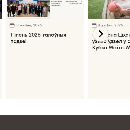
03 жніўня, 2026
01 жніўня, 2026
Ліпень 2026: галоўныя
Святлана Ціха
падзеі
ўзяла ўдзел у 
Кубка Мікіты 