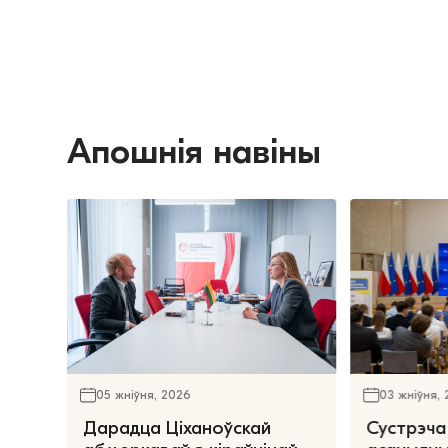
Апошнія навіны
05 жніўня, 2026
03 жніўня,
Дарадца Ціханоўскай
Сустрэча