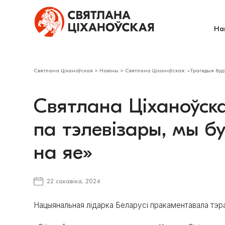
На
Святлана Ціханоўская
>
Навіны
>
Святлана Ціханоўская: «Трагедыя будз
Святлана Ціханоўска
па тэлевізары, мы б
на яе»
22 сакавіка, 2024
Нацыянальная лідарка Беларусі пракаментавала тэ