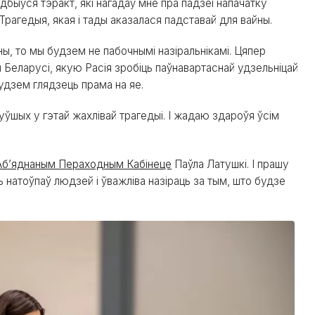
быўся тэракт, які нагадаў мне пра падзеі напачатку
рагедыя, якая і тады аказалася падставай для вайны.
йны, то мы будзем не пабочнымі назіральнікамі. Цяпер
Беларусі, якую Расія зробіць паўнавартаснай удзельніцай
будзем глядзець прама на яе.
нуўшых у гэтай жахлівай трагедыі. І жадаю здароўя ўсім
Аб’яднаным Пераходным Кабінеце
Паўла Латушкі. І прашу
 натоўпаў людзей і ўважліва назіраць за тым, што будзе