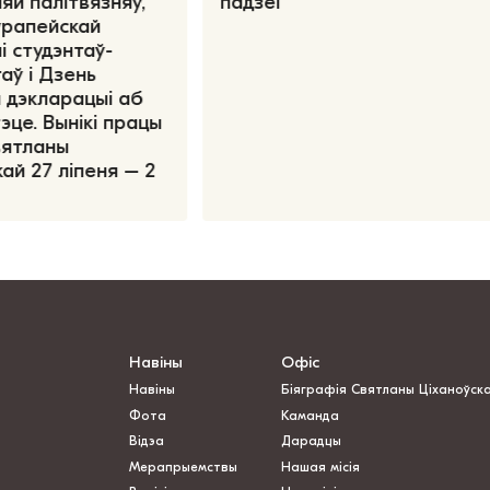
яй палітвязняў,
падзеі
ўрапейскай
і студэнтаў-
аў і Дзень
 дэкларацыі аб
эце. Вынікі працы
вятланы
ай 27 ліпеня – 2
Навіны
Офіс
Навіны
Біяграфія Святланы Ціханоўск
Фота
Каманда
Відэа
Дарадцы
Мерапрыемствы
Нашая місія