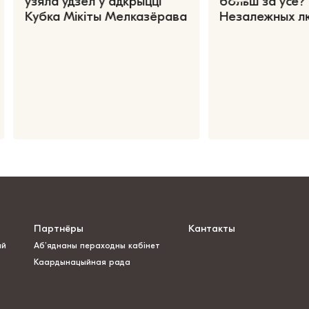
ўзяла ўдзел у адкрыцці
больш за ўсё?
Кубка Мікіты Мелказёрава
Незалежных л
Партнёры
Кантакты
ай
Аб’яднаны пераходны кабінет
Каардынацыйная рада