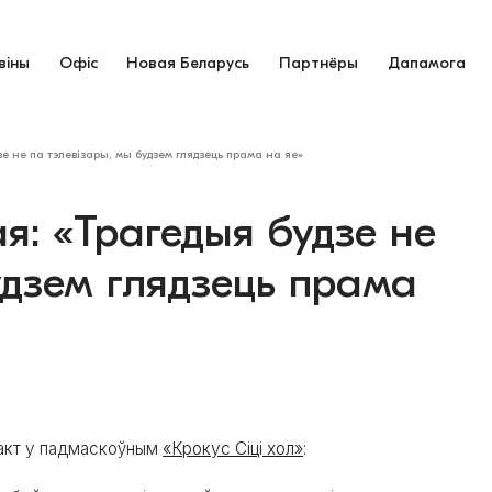
віны
Офіс
Новая Беларусь
Партнёры
Дапамога
е не па тэлевізары, мы будзем глядзець прама на яе»
я: «Трагедыя будзе не
удзем глядзець прама
ракт у падмаскоўным
«Крокус Сіці хол»
: