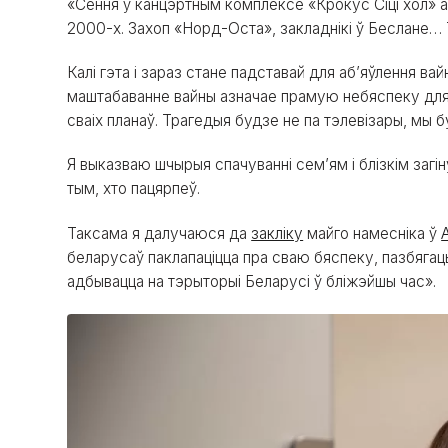
«Сёння ў канцэртным комплексе «Крокус Сіці хол» ад
2000-х. Захоп «Норд-Оста», закладнікі ў Беслане… Т
Калі гэта і зараз стане падставай для аб’яўлення ва
маштабаванне вайны азначае прамую небяспеку для 
сваіх планаў. Трагедыя будзе не па тэлевізары, мы 
Я выказваю шчырыя спачуванні сем’ям і блізкім загі
тым, хто пацярпеў.
Таксама я далучаюся да
закліку
майго намесніка ў
беларусаў паклапаціцца пра сваю бяспеку, пазбягаць
адбывацца на тэрыторыі Беларусі ў бліжэйшы час».