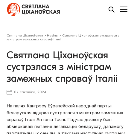
Святлана Ціханоўская
>
Навіны
>
Святлана Ціханоўская сустрэлася з
міністрам замежных справаў Італіі
Святлана Ціханоўская
сустрэлася з міністрам
замежных справаў Італіі
07 сакавіка, 2024
На палях Кангрэсу Еўрапейскай народнай партыі
беларуская лідарка сустрэлася з міністрам замежных
справаў Італіі Антоніа Таяні. Падчас дыялогу бакі
абмеркавалі пытанне легалізацыі беларусаў, дапамогу
палітвязням і іх сем’ям, а таксама наступную сустрэчу