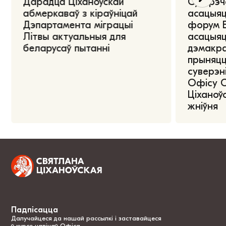
Дарадца Ціханоўскай
Сустрэч
абмеркаваў з кіраўніцай
асацыяц
Дэпартамента міграцыі
форум Е
Літвы актуальныя для
асацыяц
беларусаў пытанні
дэмакра
прыняцц
суверэні
Офісу 
Ціханоўс
жніўня
Падпісацца
Далучайцеся да нашай рассылкі і заставайцеся
ў курсе навінаў Офіса