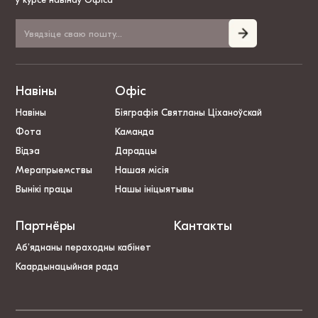
Навіны
Офіс
Навіны
Біяграфія Святланы Ціханоўскай
Фота
Каманда
Відэа
Дарадцы
Мерапрыемствы
Нашая місія
Вынікі працы
Нашы ініцыятывы
Партнёры
Кантакты
Аб’яднаны пераходны кабінет
Каардынацыйная рада