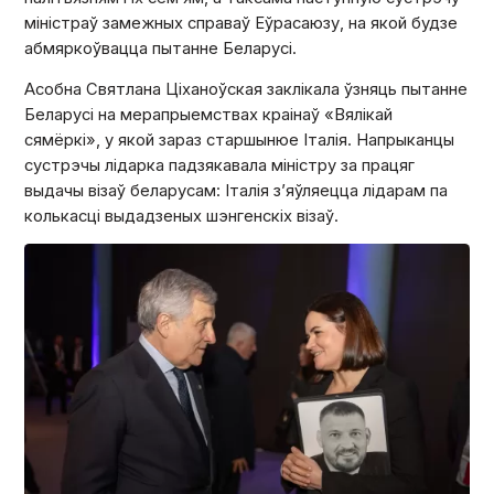
міністраў замежных справаў Еўрасаюзу, на якой будзе
абмяркоўвацца пытанне Беларусі.
Асобна Святлана Ціханоўская заклікала ўзняць пытанне
Беларусі на мерапрыемствах краінаў
«Вялікай
сямёркі»
, у якой зараз старшынюе Італія. Напрыканцы
сустрэчы лідарка падзякавала міністру за працяг
выдачы візаў беларусам: Італія з’яўляецца лідарам па
колькасці выдадзеных шэнгенскіх візаў.