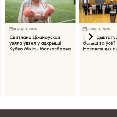
01 жніўня, 2026
31 ліпеня, 2026
Святлана Ціханоўская
«Чаго дыктату
ўзяла ўдзел у адкрыцці
больш за ўсё?
Кубка Мікіты Мелказёрава
Незалежных л