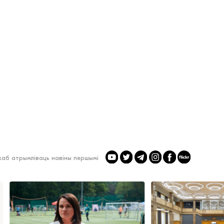
 каб атрымліваць навіны першымі