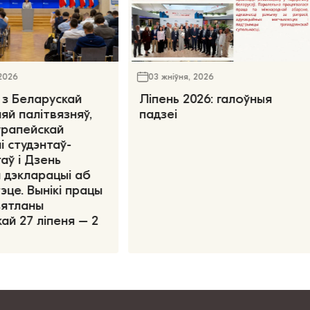
 2026
03 жніўня, 2026
 з Беларускай
Ліпень 2026: галоўныя
яй палітвязняў,
падзеі
ўрапейскай
і студэнтаў-
аў і Дзень
 дэкларацыі аб
эце. Вынікі працы
вятланы
ай 27 ліпеня – 2