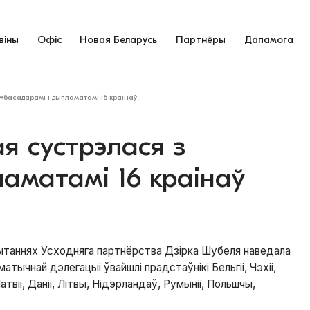
віны
Офіс
Новая Беларусь
Партнёры
Дапамога
мбасадарамі і дыпламатамі 16 краінаў
я сустрэлася з
ламатамі 16 краінаў
пытаннях Усходняга партнёрства Дзірка Шубеля наведала
атычнай дэлегацыі ўвайшлі прадстаўнікі Бельгіі, Чэхіі,
, Латвіі, Даніі, Літвы, Нідэрландаў, Румыніі, Польшчы,