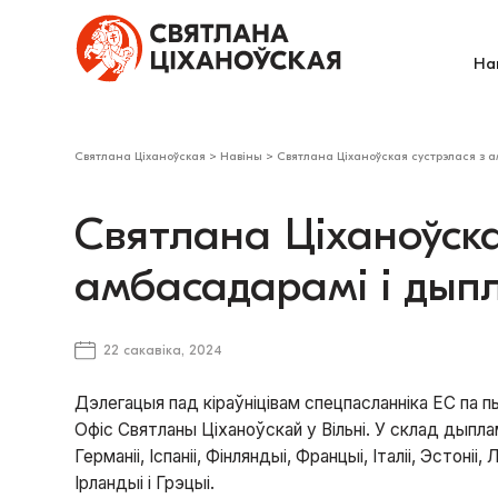
На
Святлана Ціханоўская
>
Навіны
>
Святлана Ціханоўская сустрэлася з а
Святлана Ціханоўска
амбасадарамі і дып
22 сакавіка, 2024
Дэлегацыя пад кіраўніцівам спецпасланніка ЕС па 
Офіс Святланы Ціханоўскай у Вільні. У склад дыплам
Германіі, Іспаніі, Фінляндыі, Францыі, Італіі, Эстоніі
Ірландыі і Грэцыі.