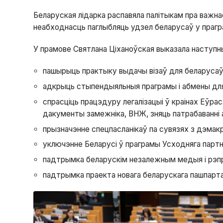
Беларуская лідарка распавяла палітыкам пра важна
неабходнасць паглыбляць удзел беларусаў у прагр
У прамове Святлана Ціханоўская выказала наступн
пашырыць практыку выдачы візаў для беларусаў 
адкрыць стыпендыяльныя праграмы і абмены дл
спрасціць працэдуру легалізацыі ў краінах Еўра
дакументы замежніка, ВНЖ, зняць патрабаванні
прызначэнне спецпасланікаў па сувязях з дэма
уключэнне Беларусі ў праграмы Усходняга парт
падтрымка беларускім незалежным медыя і рэп
падтрымка праекта новага беларускага пашпарта