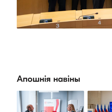
Апошнія навіны