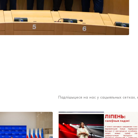
Падпішыцеся на нас у сацыяльных сетках,