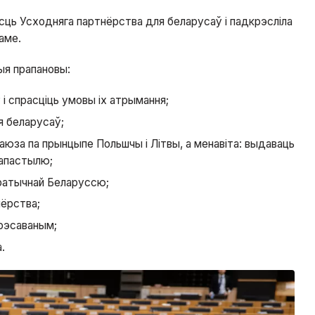
сць Усходняга партнёрства для беларусаў і падкрэсліла
аме.
ыя прапановы:
і спрасціць умовы іх атрымання;
я беларусаў;
саюза па прынцыпе Польшчы і Літвы, а менавіта: выдаваць
 апастылю;
кратычнай Беларуссю;
нёрства;
рэсаваным;
.