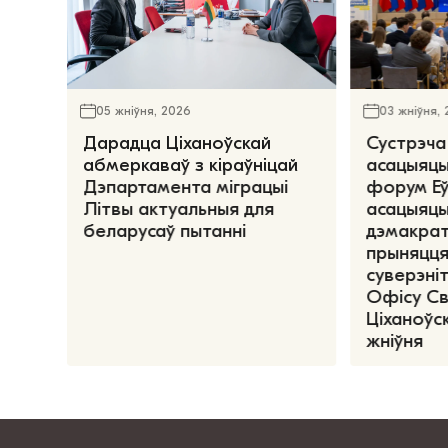
05 жніўня, 2026
03 жніўня,
Дарадца Ціханоўскай
Сустрэча
абмеркаваў з кіраўніцай
асацыяцы
Дэпартамента міграцыі
форум Е
Літвы актуальныя для
асацыяцы
беларусаў пытанні
дэмакрат
прыняцця
суверэніт
Офісу С
Ціханоўск
жніўня