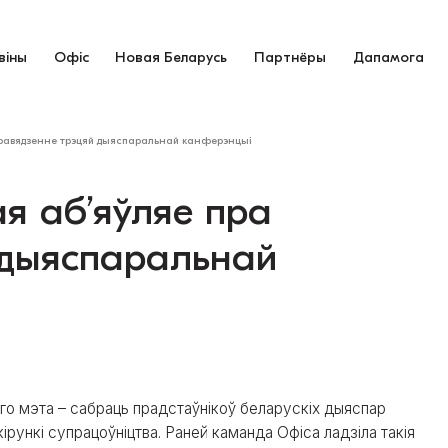
віны
Офіс
Новая Беларусь
Партнёры
Дапамога
правядзенне трэцяй дыяспаральнай канферэнцыі
я аб’яўляе пра
 дыяспаральнай
го мэта – сабраць прадстаўнікоў беларускіх дыяспар
ірункі супрацоўніцтва. Раней каманда Офіса ладзіла такія