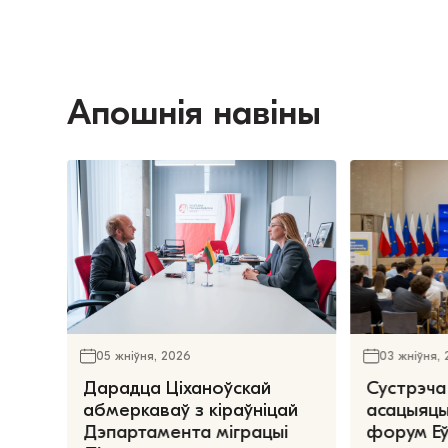
Апошнія навіны
05 жніўня, 2026
03 жніўня,
Дарадца Ціханоўскай
Сустрэча
абмеркаваў з кіраўніцай
асацыяцы
Дэпартамента міграцыі
форум Е