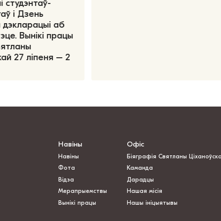
і студэнтаў-
аў і Дзень
 дэкларацыі аб
эце. Вынікі працы
вятланы
ай 27 ліпеня – 2
Навіны
Офіс
Навіны
Біяграфія Святланы Ціханоўск
Фота
Каманда
Відэа
Дарадцы
Мерапрыемствы
Нашая місія
Вынікі працы
Нашы ініцыятывы