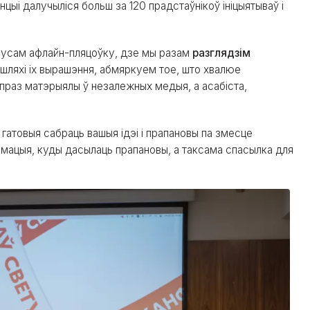
цыі далучыліся больш за 120 прадстаўнікоў ініцыятываў і
усам афлайн-пляцоўку, дзе мы разам
разглядзім
 шляхі іх вырашэння, абмяркуем тое, што хвалюе
 праз матэрыялы ў незалежных медыя, а асабіста,
гатовыя сабраць вашыя ідэі і прапановы па змесце
фармацыя, куды дасылаць прапановы, а таксама спасылка для