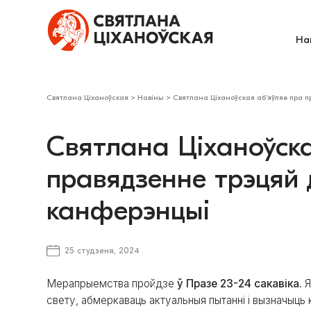
На
Святлана Ціханоўская
>
Навіны
>
Святлана Ціханоўская аб’яўляе пра 
Святлана Ціханоўска
правядзенне трэцяй
канферэнцыі
25 студзеня, 2024
Мерапрыемства пройдзе
ў Празе 23-24 сакавіка.
Я
свету, абмеркаваць актуальныя пытанні і вызначыць к