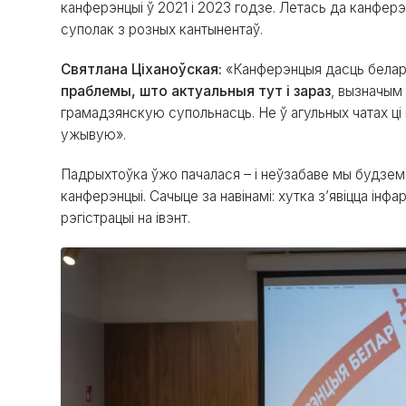
канферэнцыі ў 2021 і 2023 годзе. Летась да канферэн
суполак з розных кантынентаў.
Святлана Ціханоўская:
«Канферэнцыя дасць белар
праблемы, што актуальныя тут і зараз
, вызначым
грамадзянскую супольнасць. Не ў агульных чатах ці
ужывую».
Падрыхтоўка ўжо пачалася – і неўзабаве мы будзем 
канферэнцыі. Сачыце за навінамі: хутка з’явіцца ін
рэгістрацыі на івэнт.