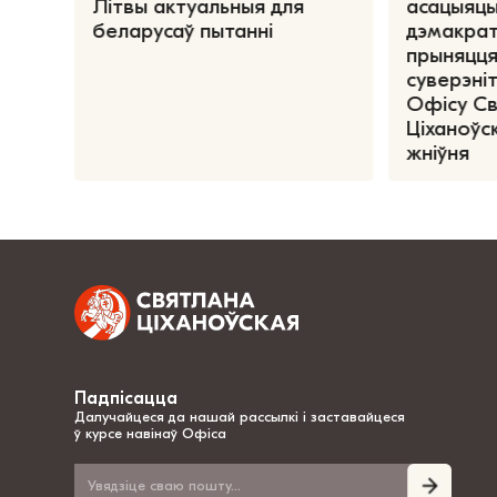
Літвы актуальныя для
асацыяцы
беларусаў пытанні
дэмакрат
прыняцця
суверэніт
Офісу С
Ціханоўск
жніўня
Падпісацца
Далучайцеся да нашай рассылкі і заставайцеся
ў курсе навінаў Офіса