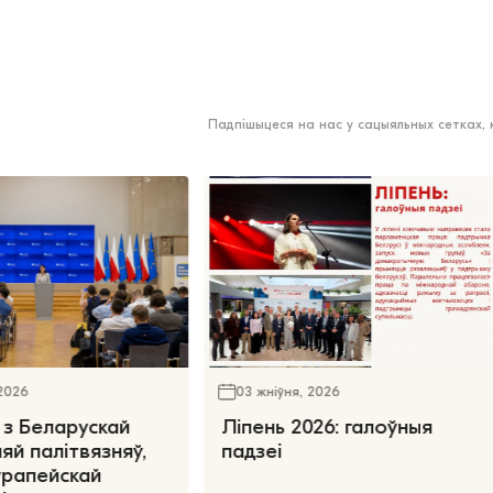
Падпішыцеся на нас у сацыяльных сетках,
 2026
03 жніўня, 2026
 з Беларускай
Ліпень 2026: галоўныя
яй палітвязняў,
падзеі
ўрапейскай