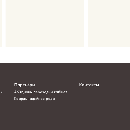
Партнёры
Кантакты
ай
Аб’яднаны пераходны кабінет
Каардынацыйная рада