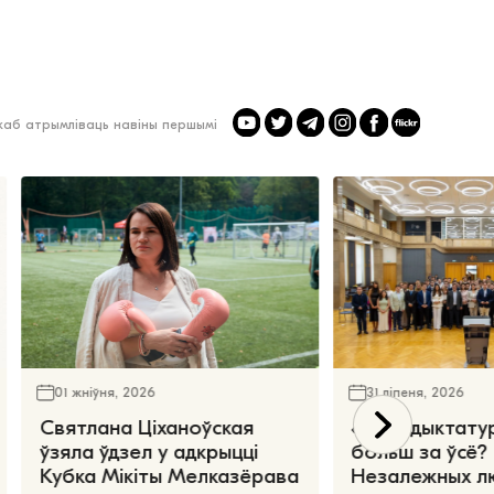
 каб атрымліваць навіны першымі
01 жніўня, 2026
31 ліпеня, 2026
Святлана Ціханоўская
«Чаго дыктату
ўзяла ўдзел у адкрыцці
больш за ўсё?
Кубка Мікіты Мелказёрава
Незалежных л