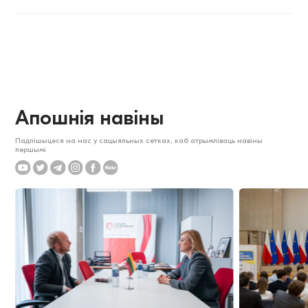
Апошнія навіны
Падпішыцеся на нас у сацыяльных сетках, каб атрымліваць навіны
першымі