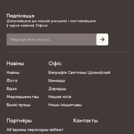
Падпісацца
Далучайцеся да нашай рассылкі і заставайцеся
ў курсе навінаў Офіса
Навіны
Офіс
Навіны
Біяграфія Святланы Ціханоўскай
Фота
Каманда
Відэа
Дарадцы
Мерапрыемствы
Нашая місія
Вынікі працы
Нашы ініцыятывы
Партнёры
Кантакты
Аб’яднаны пераходны кабінет