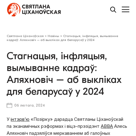
Святлана Ціханоўская
>
Навіны
>
Стагнацыя, інфляцыя, вымыванне
кадраў: Аляхновіч – аб выкліках для беларусаў у 2024
Стагнацыя, інфляцыя,
вымыванне кадраў:
Аляхновіч – аб выкліках
для беларусаў у 2024
06 лютага, 2024
У
інтэрв’ю
«Позірку» дарадца Святланы Ціханоўскай
па эканамічных рэформах і віцэ-прэзідэнт
ABBA
Алесь
Аляхновіч падзяліўся меркаваннем аб галоўных