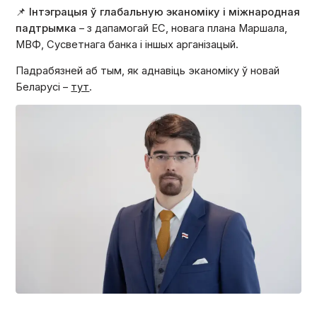
📌
Інтэграцыя ў глабальную эканоміку і міжнародная
падтрымка
– з дапамогай ЕС, новага плана Маршала,
МВФ, Сусветнага банка і іншых арганізацый.
Падрабязней аб тым, як аднавіць эканоміку ў новай
Беларусі –
тут
.