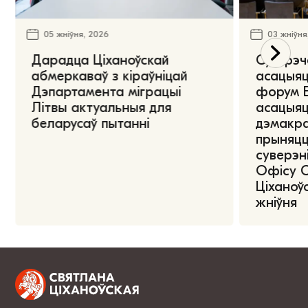
05 жніўня, 2026
03 жніўня
Дарадца Ціханоўскай
Сустрэч
абмеркаваў з кіраўніцай
асацыяц
Дэпартамента міграцыі
форум Е
Літвы актуальныя для
асацыяц
беларусаў пытанні
дэмакра
прыняцц
суверэні
Офісу 
Ціханоўс
жніўня