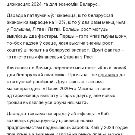
цяжкасцях 2024-га для эканомікі Беларусі.
Дарадца патлумачыў: чакаецца, што беларуская
эканоміка вырасце на 1-2%, што ў два разы менш, чым
у Польшчы, Літве і Латвіі. Большы рост могуць
выклікаць два фактары. Першы – гэта «пазітыўны шок»,
то-бок падзея ў свеце, якая выкліча значны рост
коштаў ці попыт на беларускі экспарт. Другі фактар –
гэта істотныя фінансавыя ўліванні з Расіі.
Аляхновіч
не бачыць перспектывы пазітыўных шокаў
для беларускай эканомікі
. Прычына – яе
прывязка
да
стагнуючай расійскай. Другі фактар таксама
малаверагодны: «Пасля 2020-га Масква гатовая
адтэрмінаваць выплату старых даўгоў, але новых
грошай выдзяляе ўсё роўна няшмат».
Дарадца таксама папярэдзіў аб інфляцыі: «Каб
захаваць супрацоўнікаў ці знайсці новых,
прадпрыемствы падвышаюць заробкі. Калі ў 2024 годзе
працягнецца зніжэнне кадраў на рынку працы, можна