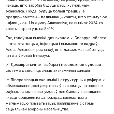
чакаць, што заробкі будуць расці хутчэй, чым
эканоміка.
Людзі будуць больш траціць, а
прадпрыемствы – падвышаць кошты, што стымулюе
інфляцыю
». На думку Аляхновіча, па выніках 2024-га
кошты вырастуць на 8-9%.
Так,
галоўныя выклікі для эканомікі Беларусі сёлета
– гэта стагнацыя, інфляцыя і вымыванне кадраў
.
Алесь Аляхновіч распавёў, што дапаможа пазбегнуць
гэтага ў новай Беларусі:
📌
Дэмакратычныя выбары і незалежная судовая
сістэма
дазволяць зняць эканамічныя санкцыі.
📌
Лібералізацыя эканомікі і структурныя рэформы
:
абмежаванне ролі дзяржавы ў эканоміцы, стварэнне
роўных і спрыяльных умоваў для бізнесу, павышэнне
якасці кіравання на дзяржпрадпрыемствах з
магчымасцю прыватызацыі, паляпшэнне сістэмы
сацыяльнай абароны насельніцтва.