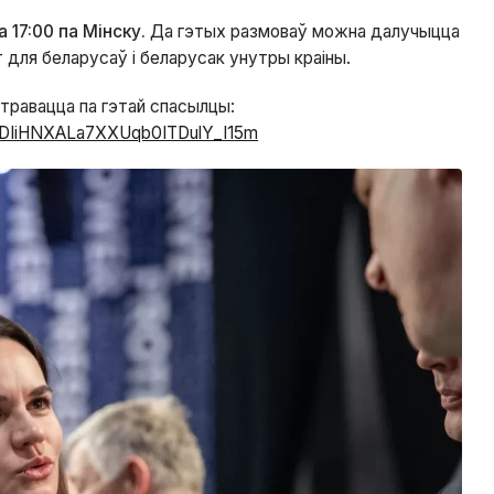
а 17:00 па Мінску.
Да гэтых размоваў можна далучыцца
 для беларусаў і беларусак унутры краіны.
стравацца па гэтай спасылцы:
6vrDIiHNXALa7XXUqb0ITDulY_I15m