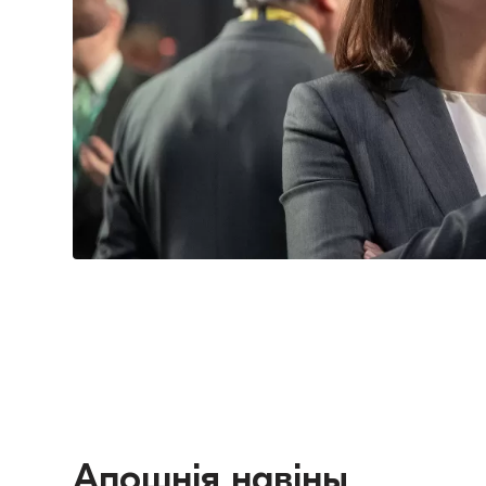
Апошнія навіны