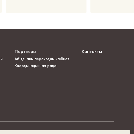
Партнёры
Кантакты
ай
Аб’яднаны пераходны кабінет
Каардынацыйная рада