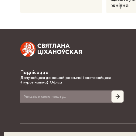
жніўня
Падпісацца
Далучайцеся да нашай рассылкі і заставайцеся
ў курсе навінаў Офіса
© 2020-2026, Святлана Ціханоўская – нацыянальная лідарка Беларусі