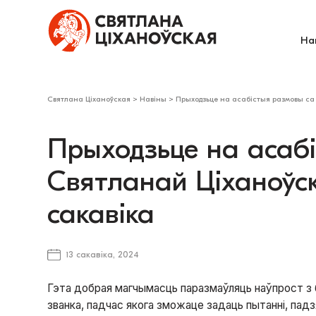
На
Святлана Ціханоўская
>
Навіны
>
Прыходзьце на асабістыя размовы са С
Прыходзьце на асаб
Святланай Ціханоўска
сакавіка
13 сакавіка, 2024
Гэта добрая магчымасць паразмаўляць наўпрост з 
званка, падчас якога зможаце задаць пытанні, падз