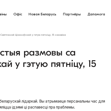
віны
Офіс
Новая Беларусь
Партнёры
Дапамога
вятланай Ціханоўскай у гэтую пятніцу, 15 сакавіка
істыя размовы са
й у гэтую пятніцу, 15
беларускай лідаркай. Вы атрымаеце персанальны час для
яліцца ідэямі ці распавесці пра праблемы.