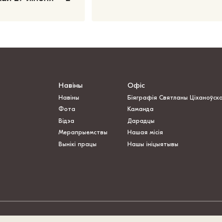
Навіны
Офіс
Навіны
Біяграфія Святланы Ціханоўск
Фота
Каманда
Відэа
Дарадцы
Мерапрыемствы
Нашая місія
Вынікі працы
Нашы ініцыятывы