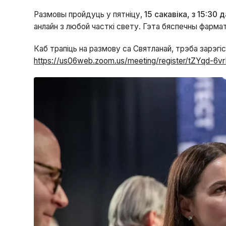
Размовы пройдуць у пятніцу,
15 сакавіка, з 15:30 д
анлайн з любой часткі свету. Гэта бяспечны фармат
Каб трапіць на размову са Святланай, трэба зарэгі
https://us06web.zoom.us/meeting/register/tZYqd-