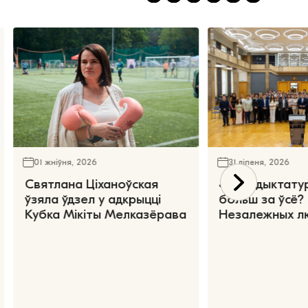
01 жніўня, 2026
31 ліпеня, 2026
Святлана Ціханоўская
«Чаго дыктату
ўзяла ўдзел у адкрыцці
больш за ўсё?
Кубка Мікіты Мелказёрава
Незалежных л