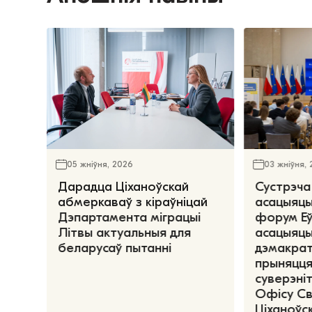
05 жніўня, 2026
03 жніўня,
Дарадца Ціханоўскай
Сустрэча
абмеркаваў з кіраўніцай
асацыяцы
Дэпартамента міграцыі
форум Е
Літвы актуальныя для
асацыяцы
беларусаў пытанні
дэмакрат
прыняцця
суверэніт
Офісу С
Ціханоўск