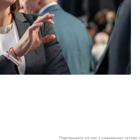
Падпішыцеся на нас у сацыяльных сетках,