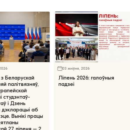
 2026
03 жніўня, 2026
 з Беларускай
Ліпень 2026: галоўныя
яй палітвязняў,
падзеі
ўрапейскай
і студэнтаў-
аў і Дзень
 дэкларацыі аб
эце. Вынікі працы
вятланы
ай 27 ліпеня – 2