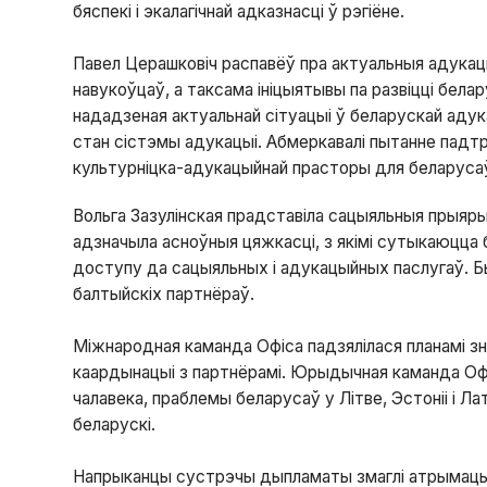
бяспекі і экалагічнай адказнасці ў рэгіёне.
Павел Церашковіч распавёў пра актуальныя адукац
навукоўцаў, а таксама ініцыятывы па развіцці бел
нададзеная актуальнай сітуацыі ў беларускай аду
стан сістэмы адукацыі. Абмеркавалі пытанне падт
культурніцка-адукацыйнай прасторы для беларуса
Вольга Зазулінская прадставіла сацыяльныя прыяры
адзначыла асноўныя цяжкасці, з якімі сутыкаюцца 
доступу да сацыяльных і адукацыйных паслугаў. Б
балтыйскіх партнёраў.
Міжнародная каманда Офіса падзялілася планамі з
каардынацыі з партнёрамі. Юрыдычная каманда Офі
чалавека, праблемы беларусаў у Літве, Эстоніі і Лат
беларускі.
Напрыканцы сустрэчы дыпламаты змаглі атрымаць а