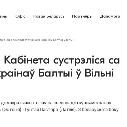
віны
Офіс
Новая Беларусь
Партнёры
Дапамога
іся са спецпрадстаўнікамі краінаў Балтыі ў Вільні
 Кабінета сустрэліся са
раінаў Балтыі ў Вільні
 дэмакратычных сілаў са спецпрадстаўнікамі краінаў
(Эстонія) і Гунтай Пасторэ (Латвія). З беларускага боку