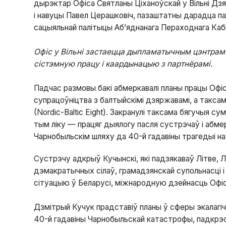
дырэктар Офіса Святланы Ціханоўскай у Вільні Дзя
і навуцы Павел Церашковіч, пазаштатны дарадца па 
сацыяльнай палітыцы Аб’яднанага Пераходнага Кабі
Офіс у Вільні застаецца дыпламатычным цэнтрам 
сістэмную працу і каардынацыю з партнёрамі.
Падчас размовы бакі абмеркавалі планы працы Офі
супрацоўніцтва з балтыйскімі дзяржавамі, а так
(Nordic-Baltic Eight). Закранулі таксама бягучыя су
тым ліку — працяг дыялогу пасля сустрэчаў і абме
Чарнобыльскім шляху да 40-й гадавіны трагедыі н
Сустрэчу адкрыў Кучынскі, які падзякаваў Літве, Л
дэмакратычных сілаў, грамадзянскай супольнасці 
сітуацыю ў Беларусі, міжнародную дзейнасць Офіс
Дзмітрый Кучук прадставіў планы ў сферы экалагі
40-й гадавіны Чарнобыльскай катастрофы, падкрэс