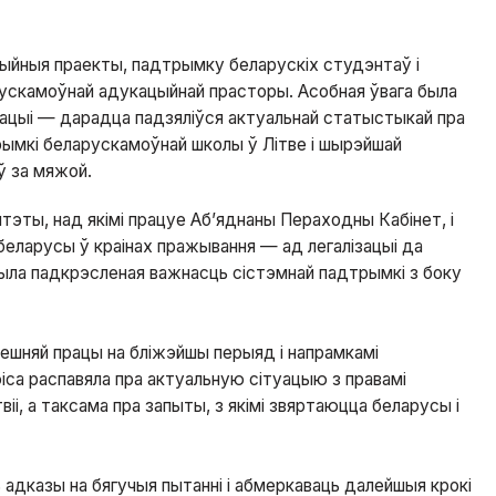
ыйныя праекты, падтрымку беларускіх студэнтаў і
арускамоўнай адукацыйнай прасторы. Асобная ўвага была
кацыі — дарадца падзяліўся актуальнай статыстыкай пра
рымкі беларускамоўнай школы ў Літве і шырэйшай
ў за мяжой.
тэты, над якімі працуе Аб’яднаны Пераходны Кабінет, і
беларусы ў краінах пражывання — ад легалізацыі да
ыла падкрэсленая важнасць сістэмнай падтрымкі з боку
нешняй працы на бліжэйшы перыяд і напрамкамі
са распавяла пра актуальную сітуацыю з правамі
віі, а таксама пра запыты, з якімі звяртаюцца беларусы і
дказы на бягучыя пытанні і абмеркаваць далейшыя крокі