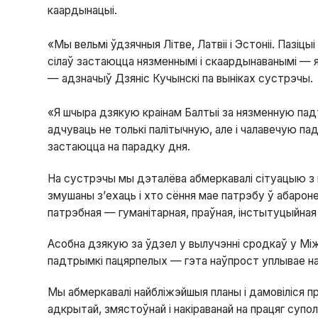
каардынацыі.
«Мы вельмі ўдзячныя Літве, Латвіі і Эстоніі. Пазі
сілаў застаюцца нязменнымі і скаардынаванымі — я
— адзначыў Дзяніс Кучынскі па выніках сустрэчы.
«Я шчыра дзякую краінам Балтыі за нязменную падт
адчуваць не толькі палітычную, але і чалавечую п
застаюцца на парадку дня.
На сустрэчы мы дэталёва абмеркавалі сітуацыю з п
змушаны з’ехаць і хто сёння мае патрэбу ў абароне
патрэбная — гуманітарная, праўная, інстытуцыйная 
Асобна дзякую за ўдзел у вылучэнні сродкаў у Мі
падтрымкі пацярпелых — гэта наўпрост уплывае н
Мы абмеркавалі найбліжэйшыя планы і дамовіліся 
адкрытай, змястоўнай і накіраванай на працяг супо