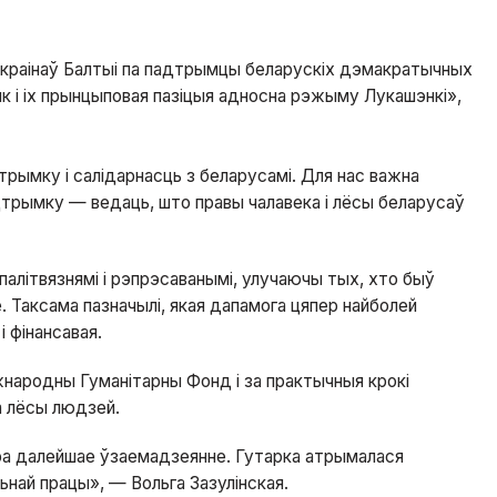
цыі краінаў Балтыі па падтрымцы беларускіх дэмакратычных
к і іх прынцыповая пазіцыя адносна рэжыму Лукашэнкі»,
рымку і салідарнасць з беларусамі. Для нас важна
адтрымку — ведаць, што правы чалавека і лёсы беларусаў
алітвязнямі і рэпрэсаванымі, улучаючы тых, хто быў
. Таксама пазначылі, якая дапамога цяпер найболей
і фінансавая.
жнародны Гуманітарны Фонд і за практычныя крокі
а лёсы людзей.
пра далейшае ўзаемадзеянне. Гутарка атрымалася
льнай працы», — Вольга Зазулінская.