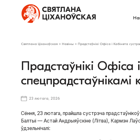
На
Святлана Ціханоўская
>
Навіны
>
Прадстаўнікі Офіса і Кабінета сустрэл
Прадстаўнікі Офіса і
спецпрадстаўнікамі к
23 лютага, 2026
Сёння, 23 лютага, прайшла сустрэча прадстаўнікоў
Балтыі — Астай Андрыяўскіне (Літва), Кармэн Лаўс 
ўдзельнічалі: