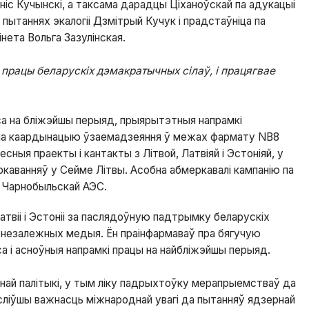
ніс Кучынскі, а таксама дарадцы Ціханоўскай па адукацыі
пытаннях экалогіі Дзмітрый Кучук і прадстаўніца па
нета Вольга Зазулінская.
працы беларускіх дэмакратычных сілаў, і працягвае
са на бліжэйшы перыяд, прыярытэтныя напрамкі
сама каардынацыю ўзаемадзеяння ў межах фармату NB8
месныя праекты і кантакты з Літвой, Латвіяй і Эстоніяй, у
ркаванняў у Сейме Літвы. Асобна абмеркавалі кампанію па
а Чарнобыльскай АЭС.
атвіі і Эстоніі за паслядоўную падтрымку беларускіх
і незалежных медыя. Ён праінфармаваў пра бягучую
а і асноўныя напрамкі працы на найбліжэйшы перыяд.
чнай палітыкі, у тым ліку падрыхтоўку мерапрыемстваў да
ліўшы важнасць міжнароднай увагі да пытанняў ядзернай