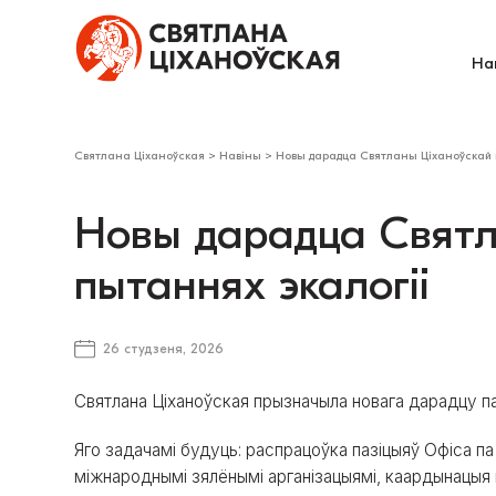
На
Святлана Ціханоўская
>
Навіны
>
Новы дарадца Святланы Ціханоўскай 
Новы дарадца Святл
пытаннях экалогіі
26 студзеня, 2026
Святлана Ціханоўская прызначыла новага дарадцу па
Яго задачамі будуць: распрацоўка пазіцыяў Офіса па п
міжнароднымі зялёнымі арганізацыямі, каардынацы