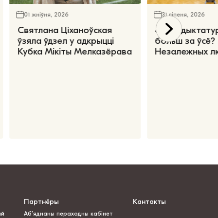
01 жніўня, 2026
31 ліпеня, 2026
Святлана Ціханоўская
«Чаго дыктату
ўзяла ўдзел у адкрыцці
больш за ўсё?
Кубка Мікіты Мелказёрава
Незалежных л
Партнёры
Кантакты
ай
Аб’яднаны пераходны кабінет