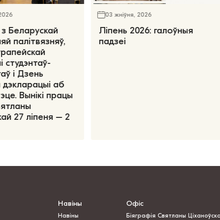
 2026
03 жніўня, 2026
 з Беларускай
Ліпень 2026: галоўныя
яй палітвязняў,
падзеі
ўрапейскай
і студэнтаў-
аў і Дзень
 дэкларацыі аб
эце. Вынікі працы
вятланы
ай 27 ліпеня – 2
Навіны
Офіс
Навіны
Біяграфія Святланы Ціханоўск