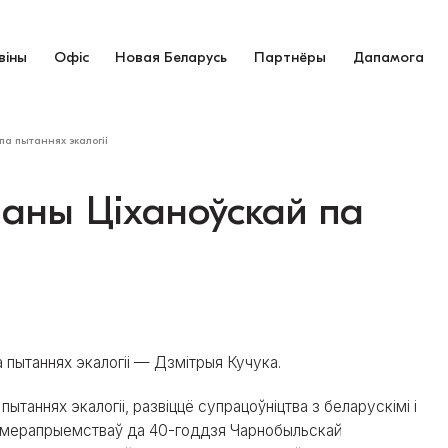
віны
Офіс
Новая Беларусь
Партнёры
Дапамога
па пытаннях экалогіі
аны Ціханоўскай па
 пытаннях экалогіі — Дзмітрыя Кучука.
ытаннях экалогіі, развіццё супрацоўніцтва з беларускімі і
я мерапрыемстваў да 40-годдзя Чарнобыльскай