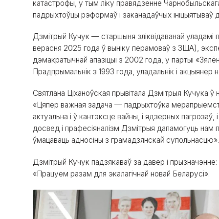
катастрофы, у тым ліку правядзенне Чарнобыльскаг
падрыхтоўцы рэформаў і заканадаўчых ініцыятываў д
Дзмітрый Кучук — старшыня зліквідаванай уладамі п
верасня 2025 года ў выніку перамоваў з ЗША), экспе
дэмакратычнай апазіцыі з 2002 года, у партыі «Зялён
Прадпрымальнік з 1993 года, уладальнік і акцыянер н
Святлана Ціханоўская прывітала Дзмітрыя Кучука ў н
«Цяпер важная задача — падрыхтоўка мерапрыемств
актуальна і ў кантэксце вайны, і ядзерных пагрозаў
досвед і прафесіяналізм Дзмітрыя дапамогуць нам пр
ўмацаваць адносіны з грамадзянскай супольнасцю»
Дзмітрый Кучук падзякаваў за давер і прызначэнне:
«Працуем разам для экалагічнай новай Беларусі».