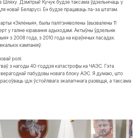
а Шляху. Дзмітрый Кучук будзе таксама ўдзельнічаць у
ля новай Беларусі. Ён будзе працаваць па-за штатам.
артыі «Зялёныя», былы палітзняволены (вызвалены 11
рт у галіне кіравання адыходамі. Актыўны ўдзельнік
ыя» з 2008 года, з 2010 года на кіраўнічых пасадах.
екалькіх кампаніяў.
овай ролі:
аў з нагоды 40-годдзя катастрофы на ЧАЭС. Гэта
, і верагоднай пабудовы новага блоку АЭС. Я думаю, што
асоўваць ідэі ўстойлівага экалагічнага развіцця, а таксама
.