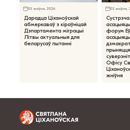
05 жніўня, 2026
03 жніўня,
Дарадца Ціханоўскай
Сустрэча
абмеркаваў з кіраўніцай
асацыяцы
Дэпартамента міграцыі
форум Е
Літвы актуальныя для
асацыяцы
беларусаў пытанні
дэмакрат
прыняцця
суверэніт
Офісу С
Ціханоўск
жніўня