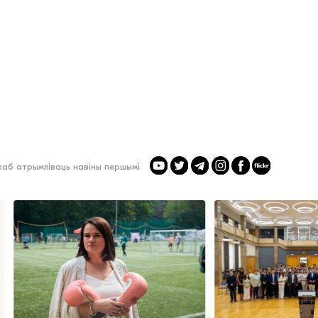
 каб атрымліваць навіны першымі