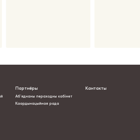
Партнёры
Кантакты
ай
Аб’яднаны пераходны кабінет
Каардынацыйная рада