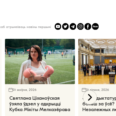
 каб атрымліваць навіны першымі
01 жніўня, 2026
31 ліпеня, 2026
Святлана Ціханоўская
«Чаго дыктату
ўзяла ўдзел у адкрыцці
больш за ўсё?
Кубка Мікіты Мелказёрава
Незалежных л