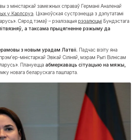
вы з міністаркай замежных справаў Германіі Аналенай
ных у Карлсруэ
. Ціханоўская сустрэнецца з дэпутатамі
арусь». Сярод тэмаў – рэалізацыя
рэзалюцыі
Бундэстага
алітвязняў, а таксама прыцягненне рэжыму да
ерамовы з новым урадам Латвіі.
Падчас візіту яна
эм’ер-міністаркай Эвікай Сіліняй, мэрам Рыгі Вілнісам
еларусь». Плануецца
абмеркаваць сітуацыю на мяжы,
ымку новага беларускага пашпарта.