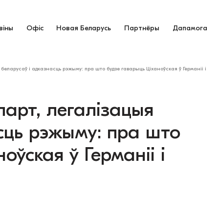
віны
Офіс
Новая Беларусь
Партнёры
Дапамога
беларусаў і адказнасць рэжыму: пра што будзе гаварыць Ціханоўская ў Германіі і
арт, легалізацыя
сць рэжыму: пра што
оўская ў Германіі і