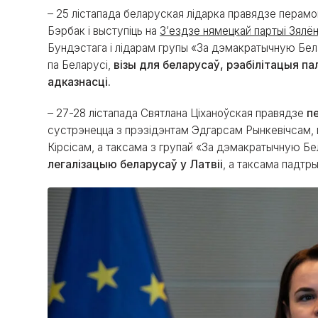
– 25 лістапада беларуская лідарка правядзе перамо
Бэрбак і выступіць на
З’ездзе нямецкай партыі Зялё
Бундэстага і лідарам групы «За дэмакратычную Бел
па Беларусі,
візы для беларусаў, рэабілітацыя п
адказнасці.
– 27-28 лістапада Святлана Ціханоўская правядзе
п
сустрэнецца з прэзідэнтам Эдгарсам Рынкевічсам, пр
Кірсісам, а таксама з групай «За дэмакратычную Б
легалізацыю беларусаў у Латвіі
, а таксама падтр