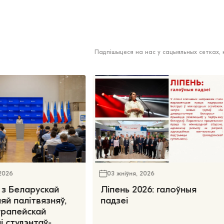
Падпішыцеся на нас у сацыяльных сетках,
 2026
03 жніўня, 2026
 з Беларускай
Ліпень 2026: галоўныя
яй палітвязняў,
падзеі
ўрапейскай
і студэнтаў-