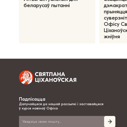
беларусаў пытанні
дэмакрат
прыняцця
суверэніт
Офісу С
Ціханоўск
жніўня
Падпісацца
Далучайцеся да нашай рассылкі і заставайцеся
ў курсе навінаў Офіса