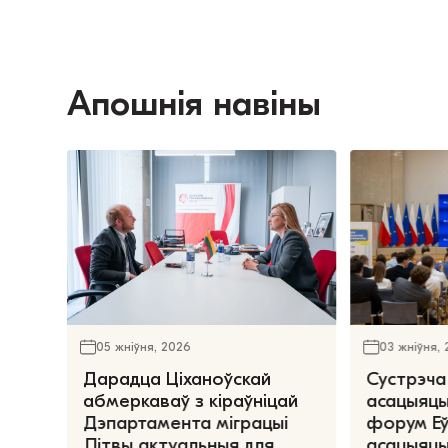
Апошнія навіны
05 жніўня, 2026
03 жніўня,
Дарадца Ціханоўскай
Сустрэча
абмеркаваў з кіраўніцай
асацыяцы
Дэпартамента міграцыі
форум Е
Літвы актуальныя для
асацыяцы