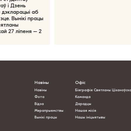
аў і Дзень
 дэкларацыі аб
эце. Вынікі працы
вятланы
ай 27 ліпеня – 2
Навіны
Офіс
Навіны
Біяграфія Святланы Ціханоўск
Фота
Каманда
Відэа
Дарадцы
Мерапрыемствы
Нашая місія
Вынікі працы
Нашы ініцыятывы