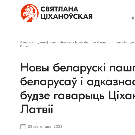
На
Святлана Ціханоўская
>
Навіны
>
Новы беларускі пашпарт, легалізацыя 
Латвіі
Новы беларускі пашп
беларусаў і адказна
будзе гаварыць Ціхан
Латвіі
23 лістапада, 2023