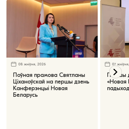
08 жніўня, 2026
07 жніўня
Поўная прамова Святланы
Першы 
Ціханоўскай на першы дзень
«Новая 
Канферэнцыі Новая
падыход
Беларусь