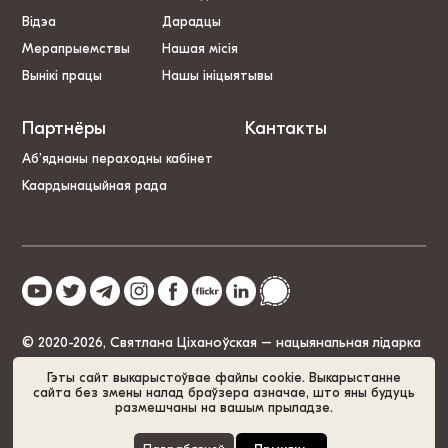
Відэа
Дарадцы
Мерапрыемствы
Нашая місія
Вынікі працы
Нашы ініцыятывы
Партнёры
Кантакты
Аб’яднаны пераходны кабінет
Каардынацыйная рада
© 2020-2026, Святлана Ціханоўская – нацыянальная лідарка
Беларусі
Гэты сайт выкарыстоўвае файлы cookie. Выкарыстанне
сайта без змены налад браўзера азначае, што яны будуць
размешчаны на вашым прыладзе.
Палітыка cookie
GDPR
Карта сайта