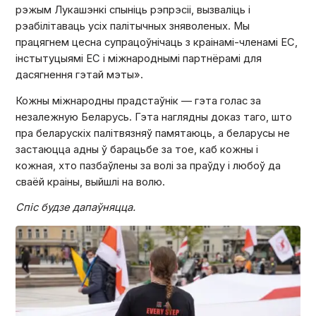
рэжым Лукашэнкі спыніць рэпрэсіі, вызваліць і
рэабілітаваць усіх палітычных зняволеных. Мы
працягнем цесна супрацоўнічаць з краінамі-членамі ЕС,
інстытуцыямі ЕС і міжнароднымі партнёрамі для
дасягнення гэтай мэты».
Кожны міжнародны прадстаўнік — гэта голас за
незалежную Беларусь. Гэта наглядны доказ таго, што
пра беларускіх палітвязняў памятаюць, а беларусы не
застаюцца адны ў барацьбе за тое, каб кожны і
кожная, хто пазбаўлены за волі за праўду і любоў да
сваёй краіны, выйшлі на волю.
Спіс будзе дапаўняцца.