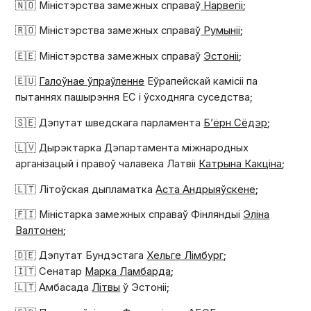
🇳🇴 Міністэрства замежных справаў
Нарвегіі
;
🇷🇴 Міністэрства замежных справаў
Румыніі
;
🇪🇪 Міністэрства замежных справаў
Эстоніі
;
🇪🇺
Галоўнае ўпраўленне
Еўрапейскай камісіі па
пытаннях пашырэння ЕС і ўсходняга суседства;
🇸🇪 Дэпутат шведскага парламента
Б’ёрн Сёдэр
;
🇱🇻 Дырэктарка Дэпартамента міжнародных
арганізацый і правоў чалавека Латвіі
Катрына Какціна
;
🇱🇹 Літоўская дыпламатка
Аста Андрыяўскене
;
🇫🇮 Міністарка замежных справаў Фінляндыі
Эліна
Валтонен
;
🇩🇪 Дэпутат Бундэстага
Хельге Лімбург
;
🇮🇹 Сенатар
Марка Ламбарда
;
🇱🇹 Амбасада
Літвы
ў Эстоніі;