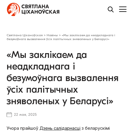
Святлана Ціханоўская
>
Навіны
>
«Мы заклікаем да неадкладнага і
безумоўнага вызвалення ўсіх палітычных зняволеных у Беларусі»
«Мы заклікаем да
неадкладнага і
безумоўнага вызвалення
ўсіх палітычных
зняволеных у Беларусі»
22 мая, 2025
Учора прайшоў
Дзень салідарнасці
з беларускімі