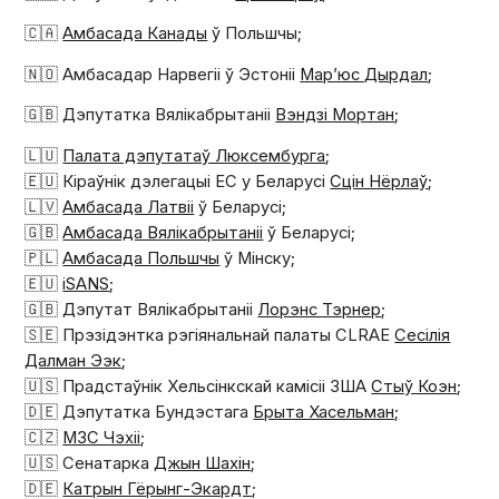
🇨🇦
Амбасада Канады
ў Польшчы;
🇳🇴 Амбасадар Нарвегіі ў Эстоніі
Мар’юс Дырдал
;
🇬🇧 Дэпутатка Вялікабрытаніі
Вэндзі Мортан
;
🇱🇺
Палата дэпутатаў Люксембурга
;
🇪🇺 Кіраўнік дэлегацыі ЕС у Беларусі
Сцін Нёрлаў
;
🇱🇻
Амбасада Латвіі
ў Беларусі;
🇬🇧
Амбасада Вялікабрытаніі
ў Беларусі;
🇵🇱
Амбасада Польшчы
ў Мінску;
🇪🇺
iSANS
;
🇬🇧 Дэпутат Вялікабрытаніі
Лорэнс Тэрнер
;
🇸🇪 Прэзідэнтка рэгіянальнай палаты CLRAE
Сесілія
Далман Ээк
;
🇺🇸 Прадстаўнік Хельсінкскай камісіі ЗША
Стыў Коэн
;
🇩🇪 Дэпутатка Бундэстага
Брыта Хасельман;
🇨🇿
МЗС Чэхіі
;
🇺🇸 Сенатарка
Джын Шахін
;
🇩🇪
Катрын Гёрынг-Экардт
;