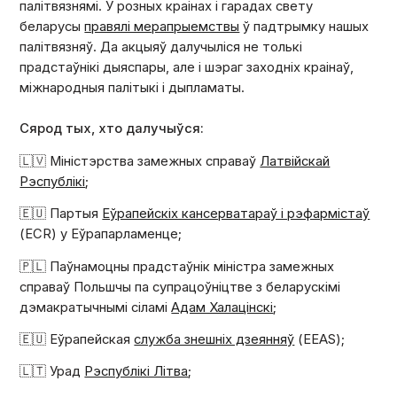
палітвязнямі. У розных краінах і гарадах свету
беларусы
правялі мерапрыемствы
ў падтрымку нашых
палітвязняў. Да акцыяў далучыліся не толькі
прадстаўнікі дыяспары, але і шэраг заходніх краінаў,
міжнародныя палітыкі і дыпламаты.
Сярод тых, хто далучыўся:
🇱🇻 Міністэрства замежных справаў
Латвійскай
Рэспублікі
;
🇪🇺 Партыя
Еўрапейскіх кансерватараў і рэфармістаў
(ECR) у Еўрапарламенце;
🇵🇱 Паўнамоцны прадстаўнік міністра замежных
справаў Польшчы па супрацоўніцтве з беларускімі
дэмакратычнымі сіламі
Адам Халацінскі
;
🇪🇺 Еўрапейская
служба знешніх дзеянняў
(EEAS);
🇱🇹 Урад
Рэспублікі Літва
;