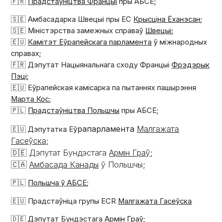
🇫🇷
Прадстаўніцтва Францыі
пры АБСЕ;
🇸🇪 Амбасадарка Швецыі пры ЕС
Крысціна Ёханэсан
;
🇸🇪 Міністэрства замежных справаў
Швецыі
;
🇪🇺
Камітэт Еўрапейскага парламента
ў міжнародных
справах;
🇫🇷 Дэпутат Нацыянальнага сходу Францыі
Фрэдэрык
Пэці
;
🇪🇺 Еўрапейская камісарка па пытаннях пашырэння
Марта Кос
;
🇵🇱
Прадстаўніцтва Польшчы
пры АБСЕ;
рапарламента
Малгажата
🇪🇺 Дэпутатка Еў
Гасеўска
;
🇩🇪 Дэпутат Бундэстага
Армін Граў
;
🇨🇦
Амбасада Канады
ў Польшчы;
🇵🇱
Польшча ў АБСЕ
;
🇪🇺 Прадстаўніца групы ECR
Малгажата Гасеўска
🇩🇪 Дэпутат Бундэстага
Армін Граў
;