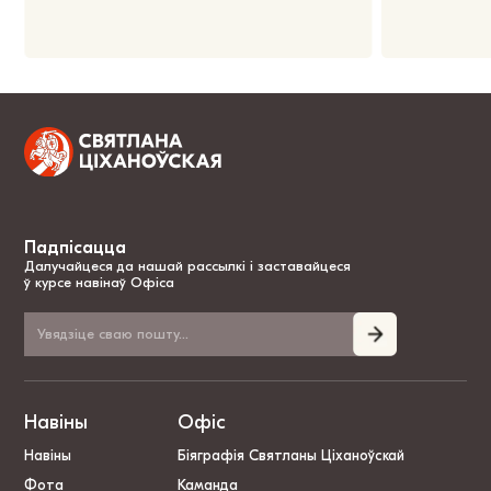
Падпісацца
Далучайцеся да нашай рассылкі і заставайцеся
ў курсе навінаў Офіса
Навіны
Офіс
Навіны
Біяграфія Святланы Ціханоўскай
Фота
Каманда