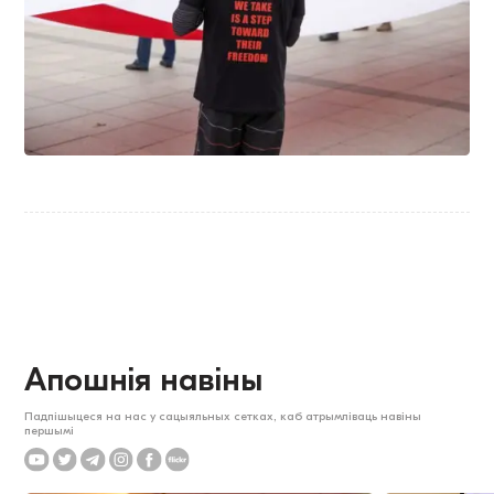
Апошнія навіны
Падпішыцеся на нас у сацыяльных сетках, каб атрымліваць навіны
першымі