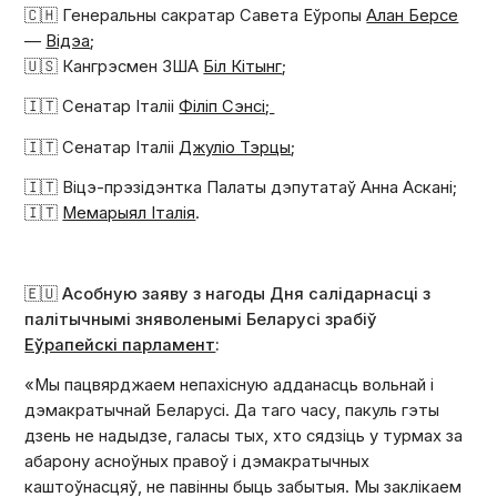
🇨🇭 Генеральны сакратар Савета Еўропы
Алан Берсе
—
Відэа
;
🇺🇸 Кангрэсмен ЗША
Біл Кітынг
;
🇮🇹 Сенатар Італіі
Філіп Сэнсі;
🇮🇹 Сенатар Італіі
Джуліо Тэрцы
;
🇮🇹 Віцэ-прэзідэнтка Палаты дэпутатаў Анна Аскані;
🇮🇹
Мемарыял Італія
.
🇪🇺 Асобную заяву з нагоды Дня салідарнасці з
палітычнымі зняволенымі Беларусі зрабіў
Еўрапейскі парламент
:
«Мы пацвярджаем непахісную адданасць вольнай і
дэмакратычнай Беларусі. Да таго часу, пакуль гэты
дзень не надыдзе, галасы тых, хто сядзіць у турмах за
абарону асноўных правоў і дэмакратычных
каштоўнасцяў, не павінны быць забытыя. Мы заклікаем