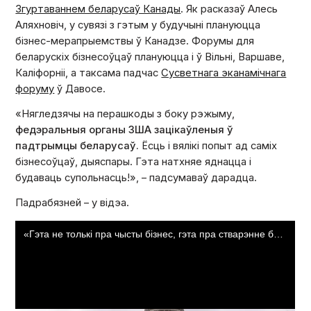
Згуртаваннем беларусаў Канады
. Як расказаў Алесь
Аляхновіч, у сувязі з гэтым у будучыні плануюцца
бізнес-мерапрыемствы ў Канадзе. Форумы для
беларускіх бізнесоўцаў плануюцца і ў Вільні, Варшаве,
Каліфорніі, а таксама падчас
Сусветнага эканамічнага
форуму
ў Давосе.
«Нягледзячы на перашкоды з боку рэжыму,
федэральныя органы ЗША зацікаўленыя ў
падтрымцы беларусаў.
Ёсць і вялікі попыт ад саміх
бізнесоўцаў, дыяспары. Гэта натхняе яднацца і
будаваць супольнасць!», – падсумаваў дарадца.
Падрабязней – у відэа.