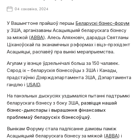
04 сакавіка, 2024
У Вашынгтоне прайшоў першы
Беларускі бізнес-форум
у ЗША
, арганізаваны Асацыяцыяй беларускага бізнесу
за мяжой (
АВВА
). Алесь Аляхновіч, дарадца Святланы
Ціханоўскай па эканамічных рэформах і віцэ-прэзідэнт
Асацыяцыі, распавёў пра вынікі мерапрыемства.
Агулам у івэнце ўдзельнічалі больш за 150 чалавек.
Сярод іх – беларускія бізнесоўцы з ЗША і Канады,
прадстаўнікі Дзярждэпартамента ЗША, Дэпартамента
гандлю і
USAID
.
На панэльных дыскусіях уздымаліся пытанні падтрымкі
беларускага бізнесу з боку ЗША,
развіцця нашай
бізнес-дыяспары і вырашэння фінансавых
праблемаў беларускіх бізнесоўцаў.
Вынікам Форуму стала падпісанне дамовы паміж
Асацыяцыяй беларускага бізнесу за мяжой (
АВВА
) і