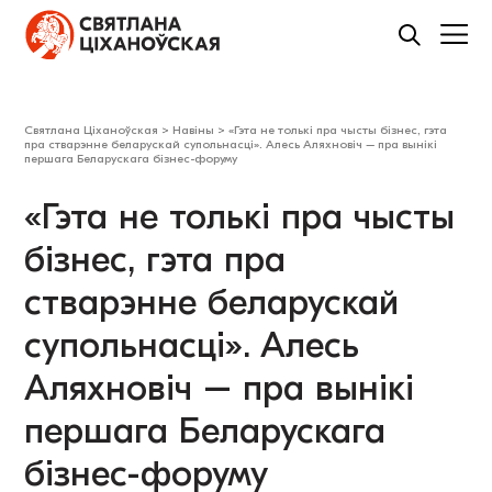
Святлана Ціханоўская
>
Навіны
>
«Гэта не толькі пра чысты бізнес, гэта
пра стварэнне беларускай супольнасці». Алесь Аляхновіч – пра вынікі
першага Беларускага бізнес-форуму
«Гэта не толькі пра чысты
бізнес, гэта пра
стварэнне беларускай
супольнасці». Алесь
Аляхновіч – пра вынікі
першага Беларускага
бізнес-форуму