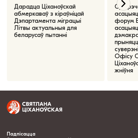
Дарадца Ціханоўскай
Сустрэч
абмеркаваў з кіраўніцай
асацыяц
Дэпартамента міграцыі
форум Е
Літвы актуальныя для
асацыяц
беларусаў пытанні
дэмакра
прыняцц
суверэні
Офісу 
Ціханоўс
жніўня
Падпісацца