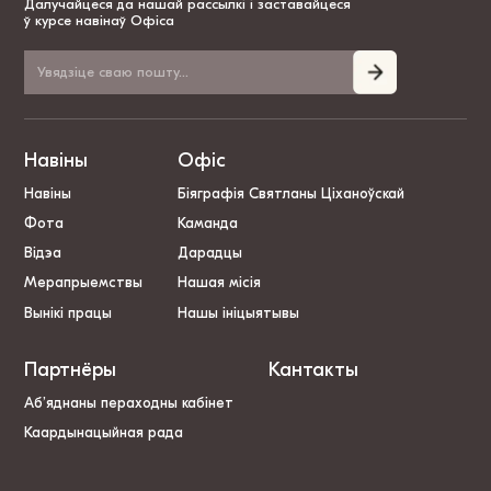
Далучайцеся да нашай рассылкі і заставайцеся
ў курсе навінаў Офіса
Навіны
Офіс
Навіны
Біяграфія Святланы Ціханоўскай
Фота
Каманда
Відэа
Дарадцы
Мерапрыемствы
Нашая місія
Вынікі працы
Нашы ініцыятывы
Партнёры
Кантакты
Аб’яднаны пераходны кабінет
Каардынацыйная рада