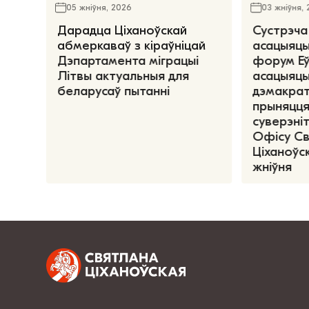
05 жніўня, 2026
03 жніўня,
Дарадца Ціханоўскай
Сустрэча
абмеркаваў з кіраўніцай
асацыяцы
Дэпартамента міграцыі
форум Е
Літвы актуальныя для
асацыяцы
беларусаў пытанні
дэмакрат
прыняцця
суверэніт
Офісу С
Ціханоўск
жніўня