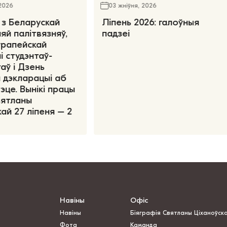
 2026
03 жніўня, 2026
 з Беларускай
Ліпень 2026: галоўныя
яй палітвязняў,
падзеі
ўрапейскай
і студэнтаў-
аў і Дзень
 дэкларацыі аб
эце. Вынікі працы
вятланы
ай 27 ліпеня – 2
Навіны
Офіс
Навіны
Біяграфія Святланы Ціханоўск
Фота
Каманда