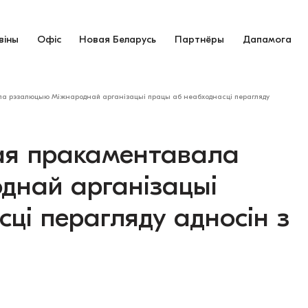
віны
Офіс
Новая Беларусь
Партнёры
Дапамога
ла рэзалюцыю Міжнароднай арганізацыі працы аб неабходнасці перагляду
ая пракаментавала
най арганізацыі
ці перагляду адносін з