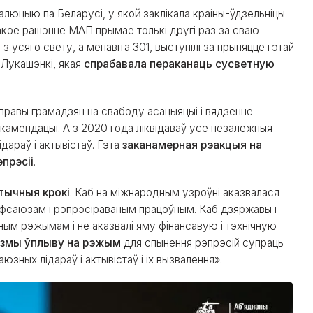
люцыю па Беларусі, у якой заклікала краіны-ўдзельніцы
Такое рашэнне МАП прымае толькі другі раз за сваю
 усяго свету, а менавіта 301, выступілі за прыняцце гэтай
 Лукашэнкі, якая
спрабавала пераканаць сусветную
правы грамадзян на свабоду асацыяцыі і вядзенне
амендацыі. А з 2020 года ліквідаваў усе незалежныя
араў і актывістаў. Гэта
заканамерная рэакцыя на
прэсіі
.
тычныя крокі
. Каб на міжнародным узроўні аказвалася
саюзам і рэпрэсіраваным працоўным. Каб дзяржавы і
ным рэжымам і не аказвалі яму фінансавую і тэхнічную
ізмы ўплыву на рэжым
для спынення рэпрэсій супраць
ных лідараў і актывістаў і іх вызвалення».