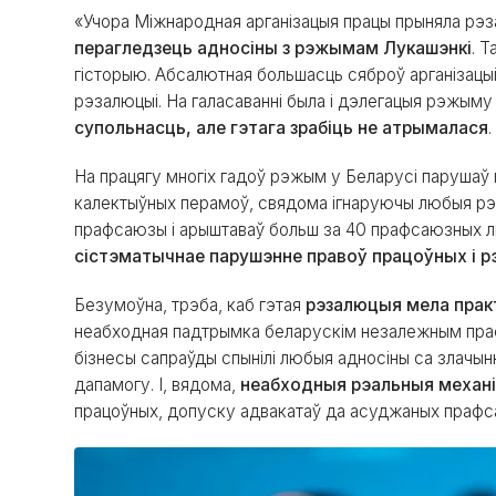
«Учора Міжнародная арганізацыя працы прыняла рэза
перагледзець адносіны з рэжымам Лукашэнкі
. 
гісторыю. Абсалютная большасць сяброў арганізацыі з
рэзалюцыі. На галасаванні была і дэлегацыя рэжыму
супольнасць, але гэтага зрабіць не атрымалася
.
На працягу многіх гадоў рэжым у Беларусі парушаў 
калектыўных перамоў, свядома ігнаруючы любыя рэк
прафсаюзы і арыштаваў больш за 40 прафсаюзных лід
сістэматычнае парушэнне правоў працоўных і рэ
Безумоўна, трэба, каб гэтая
рэзалюцыя мела прак
неабходная падтрымка беларускім незалежным праф
бізнесы сапраўды спынілі любыя адносіны са злачын
дапамогу. І, вядома,
неабходныя рэальныя механ
працоўных, допуску адвакатаў да асуджаных прафсаюз