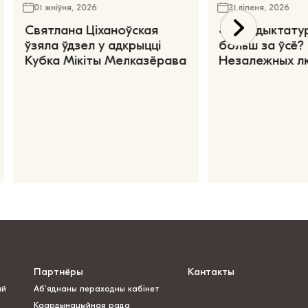
01 жніўня, 2026
31 ліпеня, 2026
Святлана Ціханоўская
«Чаго дыктату
ўзяла ўдзел у адкрыцці
больш за ўсё?
Кубка Мікіты Мелказёрава
Незалежных л
Партнёры
Кантакты
ай
Аб’яднаны пераходны кабінет
Каардынацыйная рада