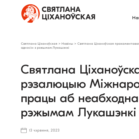
На
Святлана Ціханоўская
>
Навіны
>
Святлана Ціханоўская пракаментава
адносін з рэжымам Лукашэнкі
Святлана Ціханоўск
рэзалюцыю Міжнарод
працы аб неабходнас
рэжымам Лукашэнкі
13 чэрвеня, 2023