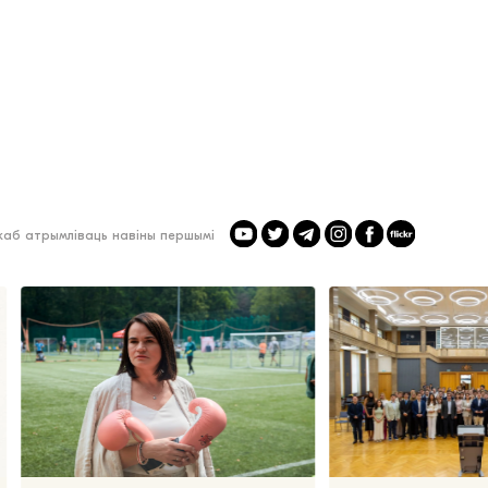
 каб атрымліваць навіны першымі