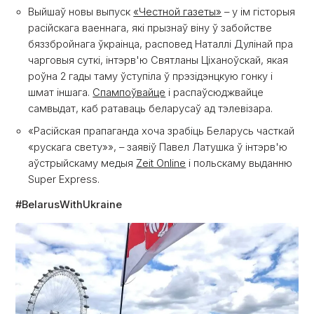
Выйшаў новы выпуск
«Честной газеты»
– у ім гісторыя
расійскага ваеннага, які прызнаў віну ў забойстве
бяззбройнага ўкраінца, расповед Наталлі Дулінай пра
чарговыя суткі, інтэрв'ю Святланы Ціханоўскай, якая
роўна 2 гады таму ўступіла ў прэзідэнцкую гонку і
шмат іншага.
Спампоўвайце
і распаўсюджвайце
самвыдат, каб ратаваць беларусаў ад тэлевізара.
«Расійская прапаганда хоча зрабіць Беларусь часткай
«рускага свету»», – заявіў Павел Латушка ў інтэрв'ю
аўстрыйскаму медыя
Zeit Online
і польскаму выданню
Super Express.
#BelarusWithUkraine