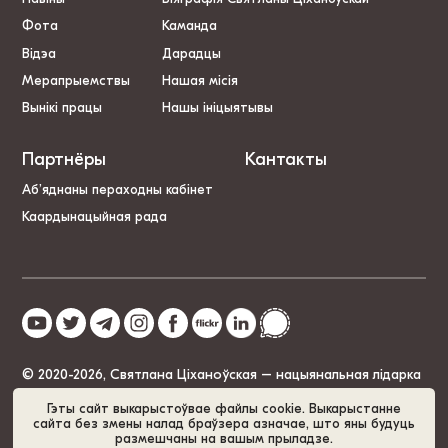
Фота
Каманда
Відэа
Дарадцы
Мерапрыемствы
Нашая місія
Вынікі працы
Нашы ініцыятывы
Партнёры
Кантакты
Аб’яднаны пераходны кабінет
Каардынацыйная рада
© 2020-2026, Святлана Ціханоўская – нацыянальная лідарка
Беларусі
Гэты сайт выкарыстоўвае файлы cookie. Выкарыстанне
сайта без змены налад браўзера азначае, што яны будуць
размешчаны на вашым прыладзе.