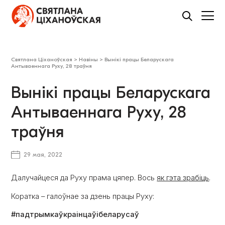
Святлана Ціханоўская
>
Навіны
>
Вынікі працы Беларускага
Антываеннага Руху, 28 траўня
Вынікі працы Беларускага
Антываеннага Руху, 28
траўня
29 мая, 2022
Далучайцеся да Руху прама цяпер. Вось
як гэта зрабіць
.
Коратка – галоўнае за дзень працы Руху:
#падтрымкаўкраінцаўібеларусаў