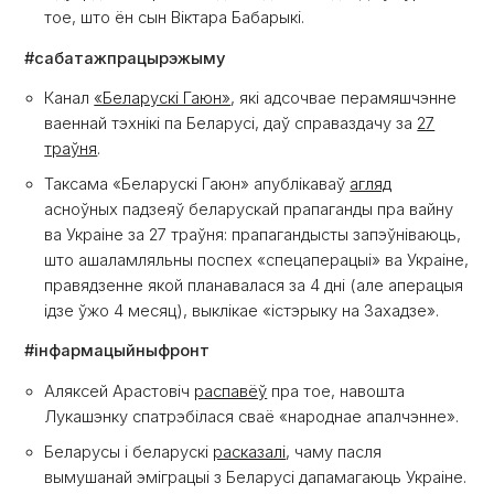
тое, што ён сын Віктара Бабарыкі.
#сабатажпрацырэжыму
Канал
«Беларускі Гаюн»
, які адсочвае перамяшчэнне
ваеннай тэхнікі па Беларусі, даў справаздачу за
27
траўня
.
Таксама «Беларускі Гаюн» апублікаваў
агляд
асноўных падзеяў беларускай прапаганды пра вайну
ва Украіне за 27 траўня: прапагандысты запэўніваюць,
што ашаламляльны поспех «спецаперацыі» ва Украіне,
правядзенне якой планавалася за 4 дні (але аперацыя
ідзе ўжо 4 месяц), выклікае «істэрыку на Захадзе».
#інфармацыйныфронт
Аляксей Арастовіч
распавёў
пра тое, навошта
Лукашэнку спатрэбілася сваё «народнае апалчэнне».
Беларусы і беларускі
расказалі
, чаму пасля
вымушанай эміграцыі з Беларусі дапамагаюць Украіне.