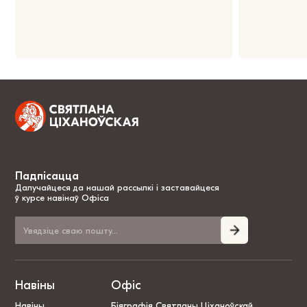
Падпісацца
Далучайцеся да нашай рассылкі і заставайцеся
ў курсе навінаў Офіса
Навіны
Офіс
Навіны
Біяграфія Святланы Ціханоўскай