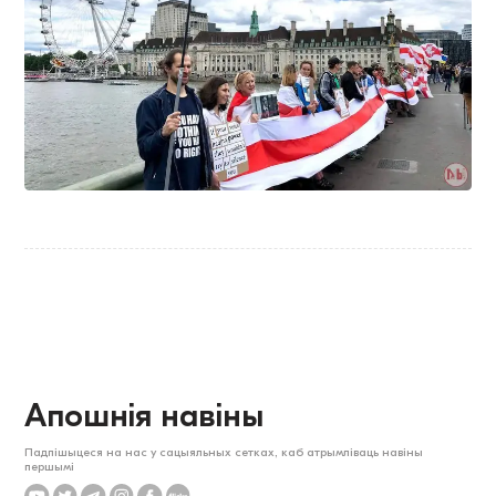
Апошнія навіны
Падпішыцеся на нас у сацыяльных сетках, каб атрымліваць навіны
першымі