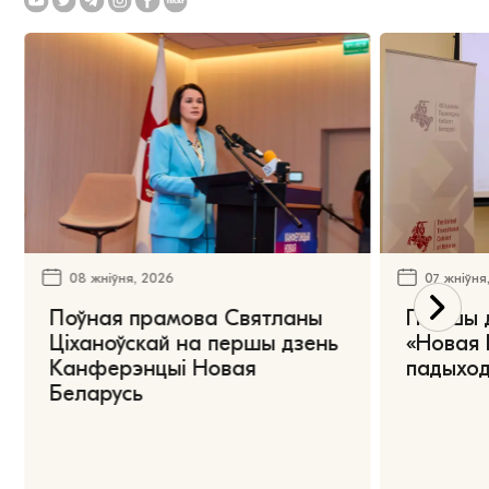
08 жніўня, 2026
07 жніўня
Поўная прамова Святланы
Першы 
Ціханоўскай на першы дзень
«Новая 
Канферэнцыі Новая
падыход
Беларусь