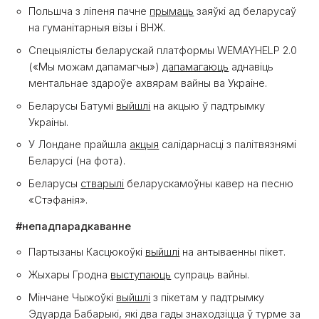
Польшча з ліпеня пачне
прымаць
заяўкі ад беларусаў
на гуманітарныя візы і ВНЖ.
Спецыялісты беларускай платформы WEMAYHELP 2.0
(«Мы можам дапамагчы»)
дапамагаюць
аднавіць
ментальнае здароўе ахвярам вайны ва Украіне.
Беларусы Батумі
выйшлі
на акцыю ў падтрымку
Украіны.
У Лондане прайшла
акцыя
салідарнасці з палітвязнямі
Беларусі (на фота).
Беларусы
стварылі
беларускамоўны кавер на песню
«Стэфанія».
#непадпарадкаванне
Партызаны Касцюкоўкі
выйшлі
на антываенны пікет.
Жыхары Гродна
выступаюць
супраць вайны.
Мінчане Чыжоўкі
выйшлі
з пікетам у падтрымку
Эдуарда Бабарыкі, які два гады знаходзіцца ў турме за