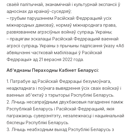
сваёй палітычнай, эканамічнай і культурнай экспансіі ў
адносінах да краінаў-суседзяў;
– грубым парушэннем Расійскай Федэрацыяй усіх
міжнародных дамоваў, нормаў міжнароднага права,
развязваннем агрэсіўных войнаў супраць Украіны;
– працягам эскалацыі Расійскай Федэрацыяй ваеннай
агрэсіі супраць Украіны з прычыны падпісання ўказу «Аб
абвяшчэнні частковай мабілізацыі ў Расійскай
Федэрацыі» ад 21 верасня 2022 года.
Аб'яднаны Пераходны Кабінет Беларусі:
1. Патрабуе ад Расійскай Федэрацыі безумоўнага,
неадкладнага і поўнага вывядзення ўсіх сваіх войскаў і
ваенных аб'ектаў з тэрыторыі Рэспублікі Беларусь.
2. Лічыць несапраўднымі двухбаковыя пагадненні паміж
Рэспублікай Беларусь і Расійскай Федэрацыяй, якiя
пагражаюць суверэнітэту, незалежнасці і нацыянальнай
бяспецы Рэспублікі Беларусь.
3. Лічыць неабходным выхад Рэспублікі Беларусь з