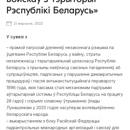
Рэспублікі Беларусь»
21 верасня, 2022
У сувязі з
– прамой пагрозай дзеянняў незаконнага рэжыма па
ўцягванні Рэспублікі Беларусь у вайну, страты
незалежнасці і тэрытарыяльнай цэласнасці Рэспублікі
Беларусь з прычыны наяўнасці саюзных пагадненняў аб
супрацоўніцтве, падпісаных у парушэнне дэмакратычных
працэдураў і пасля антыканстытуцыйнага перавароту
1996 года, якія таксама сталі механізмам падтрымкі
аўтарытарнай сістэмы ў Рэспубліцы Беларусь на працягу
28 гадоў і спрыялі сілавому ўтрыманню ўлады
Лукашэнкам у 2020 годзе насуперак волевыяўленню
беларускага народа;
– выкарыстаннем з боку Расійскай Федэрацыі
падкантрольных міжнародных арганізацый і саюзаў для