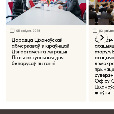
05 жніўня, 2026
03 жніўня
Дарадца Ціханоўскай
Сустрэч
абмеркаваў з кіраўніцай
асацыяц
Дэпартамента міграцыі
форум Е
Літвы актуальныя для
асацыяц
беларусаў пытанні
дэмакра
прыняцц
суверэні
Офісу 
Ціханоўс
жніўня