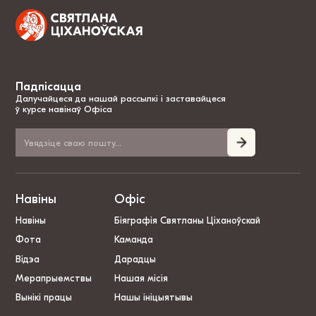
Падпісацца
Далучайцеся да нашай рассылкі і заставайцеся
ў курсе навінаў Офіса
Навіны
Офіс
Навіны
Біяграфія Святланы Ціханоўскай
Фота
Каманда
Відэа
Дарадцы
Мерапрыемствы
Нашая місія
Вынікі працы
Нашы ініцыятывы