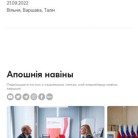
21.09.2022
Вільня, Варшава, Талін
Апошнія навіны
Падпішыцеся на нас у сацыяльных сетках, каб атрымліваць навіны
першымі