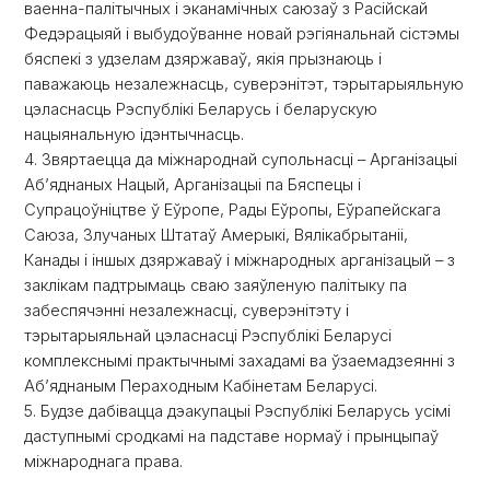
ваенна-палітычных і эканамічных саюзаў з Расійскай
Федэрацыяй і выбудоўванне новай рэгіянальнай сістэмы
бяспекі з удзелам дзяржаваў, якія прызнаюць і
паважаюць незалежнасць, суверэнітэт, тэрытарыяльную
цэласнасць Рэспублікі Беларусь і беларускую
нацыянальную ідэнтычнасць.
4. Звяртаецца да міжнароднай супольнасці – Арганізацыі
Аб’яднаных Нацый, Арганізацыі па Бяспецы і
Супрацоўніцтве ў Еўропе, Рады Еўропы, Еўрапейскага
Саюза, Злучаных Штатаў Амерыкі, Вялікабрытаніі,
Канады і іншых дзяржаваў і міжнародных арганізацый – з
заклікам падтрымаць сваю заяўленую палітыку па
забеспячэнні незалежнасці, суверэнітэту і
тэрытарыяльнай цэласнасці Рэспублікі Беларусі
комплекснымі практычнымі захадамі ва ўзаемадзеянні з
Аб’яднаным Пераходным Кабінетам Беларусі.
5. Будзе дабівацца дэакупацыі Рэспублікі Беларусь усімі
даступнымі сродкамі на падставе нормаў і прынцыпаў
міжнароднага права.