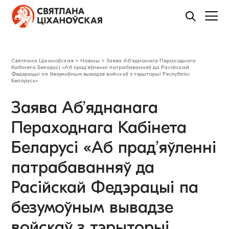
Святлана Ціханоўская
>
Навіны
>
Заява Аб’яднанага Пераходнага
Кабінета Беларусі «Аб прад’яўленні патрабаванняў да Расійскай
Федэрацыі па безумоўным вывадзе войскаў з тэрыторыі Рэспублікі
Беларусь»
Заява Аб’яднанага
Пераходнага Кабінета
Беларусі «Аб прад’яўленні
патрабаванняў да
Расійскай Федэрацыі па
безумоўным вывадзе
войскаў з тэрыторыі